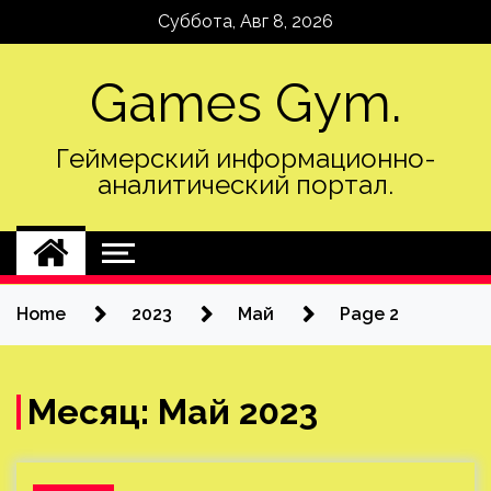
Skip
Суббота, Авг 8, 2026
to
content
Games Gym.
Геймерский информационно-
аналитический портал.
Home
2023
Май
Page 2
Месяц:
Май 2023