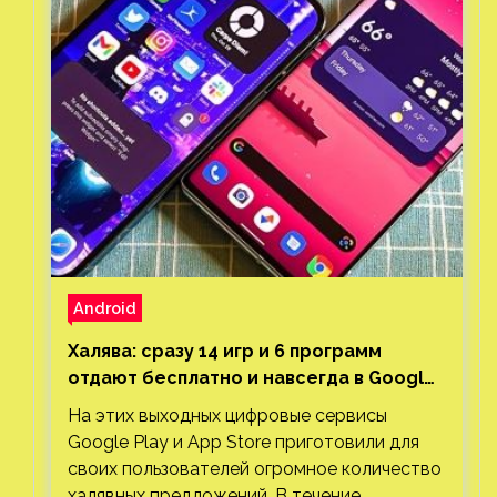
Android
Халява: сразу 14 игр и 6 программ
отдают бесплатно и навсегда в Google
Play и App Store. Есть проект с 1 млн
На этих выходных цифровые сервисы
загрузок
Google Play и App Store приготовили для
своих пользователей огромное количество
халявных предложений. В течение