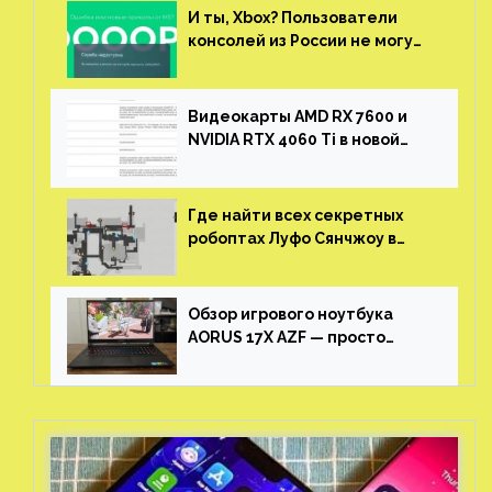
И ты, Xbox? Пользователи
консолей из России не могут
войти в свои учетные записи
Видеокарты AMD RX 7600 и
NVIDIA RTX 4060 Ti в новой
утечке
Где найти всех секретных
робоптах Луфо Сянчжоу в
Honkai: Star Rail
Обзор игрового ноутбука
AORUS 17X AZF — просто
пушка