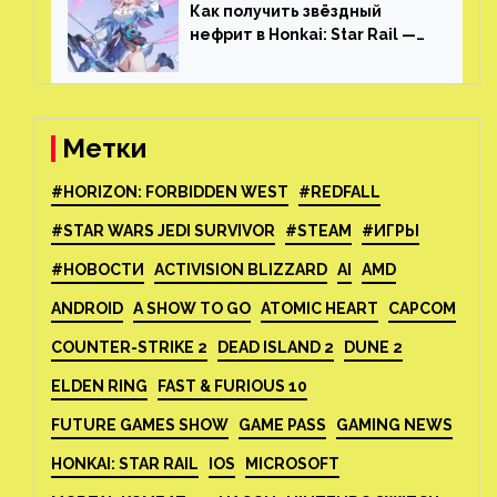
Как получить звёздный
нефрит в Honkai: Star Rail —
все способы фарма
Метки
#HORIZON: FORBIDDEN WEST
#REDFALL
#STAR WARS JEDI SURVIVOR
#STEAM
#ИГРЫ
#НОВОСТИ
ACTIVISION BLIZZARD
AI
AMD
ANDROID
A SHOW TO GO
ATOMIC HEART
CAPCOM
COUNTER-STRIKE 2
DEAD ISLAND 2
DUNE 2
ELDEN RING
FAST & FURIOUS 10
FUTURE GAMES SHOW
GAME PASS
GAMING NEWS
HONKAI: STAR RAIL
IOS
MICROSOFT