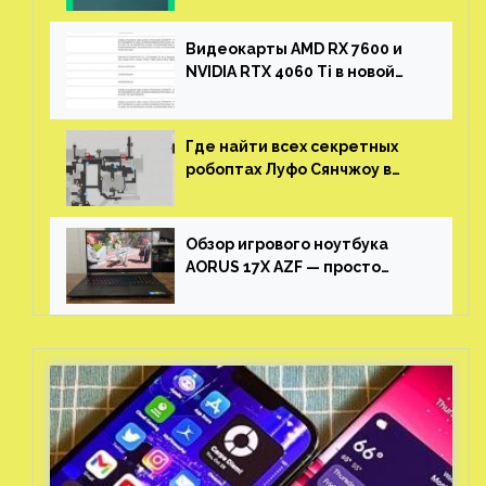
Видеокарты AMD RX 7600 и
NVIDIA RTX 4060 Ti в новой
утечке
Где найти всех секретных
робоптах Луфо Сянчжоу в
Honkai: Star Rail
Обзор игрового ноутбука
AORUS 17X AZF — просто
пушка