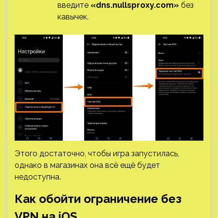
введите
«dns.nullsproxy.com»
без
кавычек.
Этого достаточно, чтобы игра запустилась,
однако в магазинах она всё ещё будет
недоступна.
Как обойти ограничение без
VPN на iOS