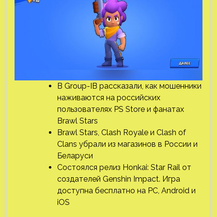
В Group-IB рассказали, как мошенники
наживаются на российских
пользователях PS Store и фанатах
Brawl Stars
Brawl Stars, Clash Royale и Clash of
Clans убрали из магазинов в России и
Беларуси
Состоялся релиз Honkai: Star Rail от
создателей Genshin Impact. Игра
доступна бесплатно на PC, Android и
iOS