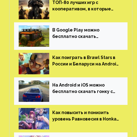
ТОП-80 лучших игр с
кооперативом, в которые
можно играть с другом
(никаких MMO)
В Google Play можно
бесплатно скачать
российскую песочницу с
открытым миром, прокачкой,
гонками и тюнингом машины
Как поиграть в Brawl Stars в
России и Беларуси на Android
и iOS
На Android и iOS можно
бесплатно скачать гонку с
огромным открытым миром,
который больше, чем в
Skyrim и GTA: San Andreas
Как повысить и понизить
уровень Равновесия в Honkai:
Star Rail