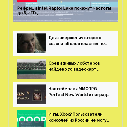
Рефреши Intel Raptor Lake покажут частоты
до 6,2 ГГц
Для завершения второго
сезона «Колец власти» не
нужны сценаристы
Среди живых лобстеров
найдено 70 видеокарт
NVIDIA. Новые чудеса с
китайской таможни
Час геймплея MMORPG
Perfect New World и награды
за участие в ЗБТ
И ты, Xbox? Пользователи
консолей из России не могут
войти в свои учетные записи