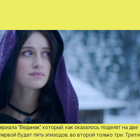
риала "Ведьмак", который, как оказалось, поделят на две
 первой будет пять эпизодов, во второй только три. Трети