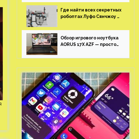
Где найти всех секретных
робоптах Луфо Сянчжоу в
Honkai: Star Rail
Обзор игрового ноутбука
AORUS 17X AZF — просто
пушка
я