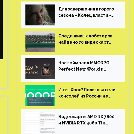
Для завершения второго
сезона «Колец власти»
не нужны сценаристы
Среди живых лобстеров
найдено 70 видеокарт
NVIDIA. Новые чудеса с
китайской таможни
Час геймплея MMORPG
Perfect New World и
награды за участие в ЗБТ
И ты, Xbox? Пользователи
консолей из России не
могут войти в свои
учетные записи
Видеокарты AMD RX 7600
и NVIDIA RTX 4060 Ti в
новой утечке