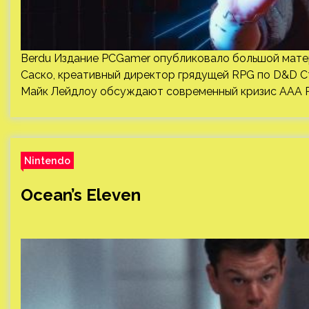
Berdu Издание PCGamer опубликовало большой матер
Саско, креативный директор грядущей RPG по D&D С
Майк Лейдлоу обсуждают современный кризис AAA R
Nintendo
Ocean’s Eleven