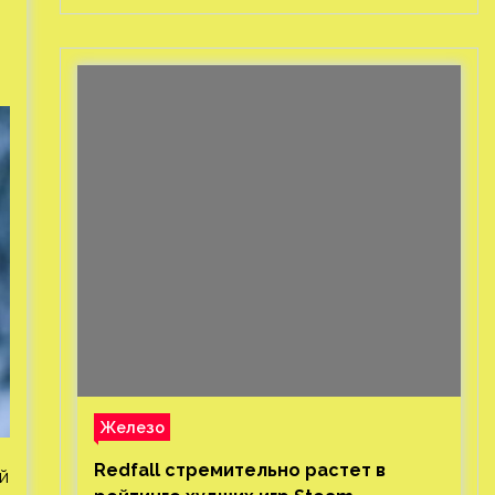
Железо
Redfall стремительно растет в
й