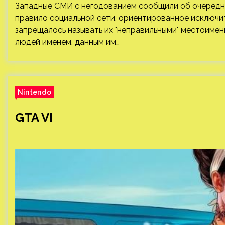
Западные СМИ с негодованием сообщили об очередно
правило социальной сети, ориентированное исключи
запрещалось называть их "неправильными" местоимени
людей именем, данным им…
Nintendo
GTA VI