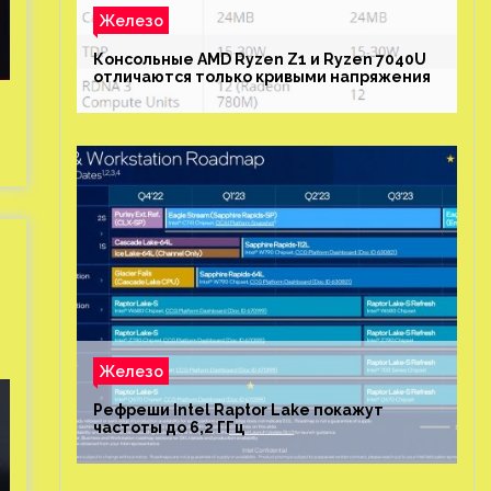
Железо
Консольные AMD Ryzen Z1 и Ryzen 7040U
отличаются только кривыми напряжения
Железо
Рефреши Intel Raptor Lake покажут
частоты до 6,2 ГГц