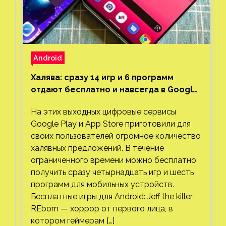
Android
Халява: сразу 14 игр и 6 программ
отдают бесплатно и навсегда в Google
Play и App Store. Есть проект с 1 млн
На этих выходных цифровые сервисы
загрузок
Google Play и App Store приготовили для
своих пользователей огромное количество
халявных предложений. В течение
ограниченного времени можно бесплатно
получить сразу четырнадцать игр и шесть
программ для мобильных устройств.
Бесплатные игры для Android: Jeff the killer
REborn — хоррор от первого лица, в
котором геймерам […]