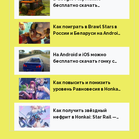
бесплатно скачать
российскую песочницу с
открытым миром, прокачкой,
гонками и тюнингом машины
Как поиграть в Brawl Stars в
России и Беларуси на Android
и iOS
На Android и iOS можно
бесплатно скачать гонку с
огромным открытым миром,
который больше, чем в
Skyrim и GTA: San Andreas
Как повысить и понизить
уровень Равновесия в Honkai:
Star Rail
Как получить звёздный
нефрит в Honkai: Star Rail —
все способы фарма