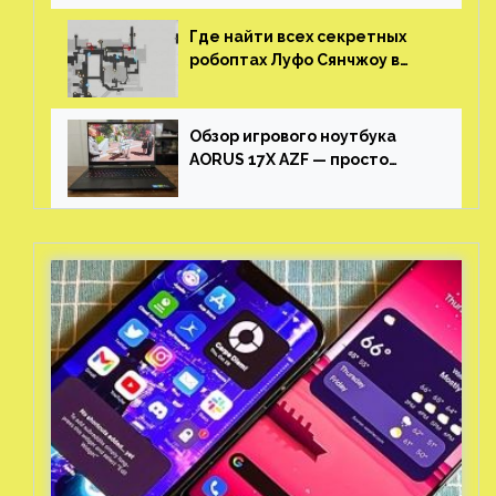
Где найти всех секретных
робоптах Луфо Сянчжоу в
Honkai: Star Rail
Обзор игрового ноутбука
AORUS 17X AZF — просто
пушка