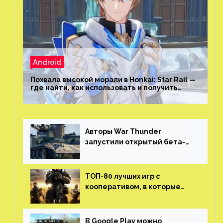
Android
Похвала высокой морали в Honkai: Star Rail —
где найти, как использовать и получить
скрытые достижения
Авторы War Thunder
запустили открытый бета-
тест мобильной версии —
трейлер и скриншоты
ТОП-80 лучших игр с
кооперативом, в которые
можно играть с другом
(никаких MMO)
В Google Play можно