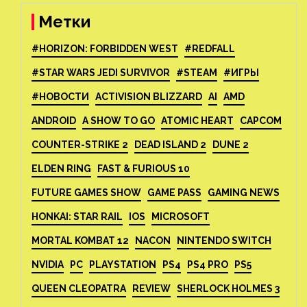
Метки
#HORIZON: FORBIDDEN WEST
#REDFALL
#STAR WARS JEDI SURVIVOR
#STEAM
#ИГРЫ
#НОВОСТИ
ACTIVISION BLIZZARD
AI
AMD
ANDROID
A SHOW TO GO
ATOMIC HEART
CAPCOM
COUNTER-STRIKE 2
DEAD ISLAND 2
DUNE 2
ELDEN RING
FAST & FURIOUS 10
FUTURE GAMES SHOW
GAME PASS
GAMING NEWS
HONKAI: STAR RAIL
IOS
MICROSOFT
MORTAL KOMBAT 12
NACON
NINTENDO SWITCH
NVIDIA
PC
PLAYSTATION
PS4
PS4 PRO
PS5
QUEEN CLEOPATRA
REVIEW
SHERLOCK HOLMES 3