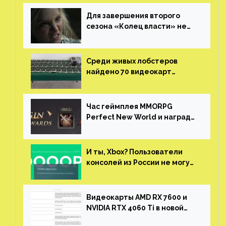
Для завершения второго
сезона «Колец власти» не
нужны сценаристы
Среди живых лобстеров
найдено 70 видеокарт
NVIDIA. Новые чудеса с
китайской таможни
Час геймплея MMORPG
Perfect New World и награды
за участие в ЗБТ
И ты, Xbox? Пользователи
консолей из России не могут
войти в свои учетные записи
Видеокарты AMD RX 7600 и
NVIDIA RTX 4060 Ti в новой
утечке