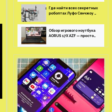
Где найти всех секретных
робоптах Луфо Сянчжоу в
Honkai: Star Rail
Обзор игрового ноутбука
AORUS 17X AZF — просто
пушка