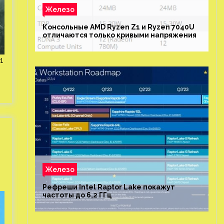
Железо
Консольные AMD Ryzen Z1 и Ryzen 7040U
отличаются только кривыми напряжения
1
Железо
Рефреши Intel Raptor Lake покажут
частоты до 6,2 ГГц