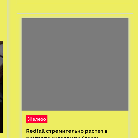
Железо
Redfall стремительно растет в
з