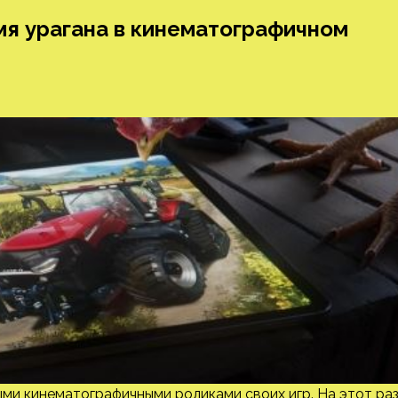
емя урагана в кинематографичном
ми кинематографичными роликами своих игр. На этот ра