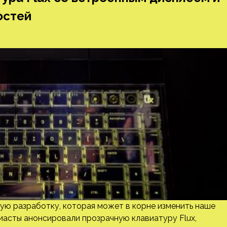
остей
ую разработку, которая может в корне изменить наше
иасты анонсировали прозрачную клавиатуру Flux,