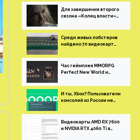
Для завершения второго
сезона «Колец власти»
не нужны сценаристы
Среди живых лобстеров
найдено 70 видеокарт
NVIDIA. Новые чудеса с
китайской таможни
Час геймплея MMORPG
Perfect New World и
награды за участие в ЗБТ
И ты, Xbox? Пользователи
консолей из России не
могут войти в свои
учетные записи
Видеокарты AMD RX 7600
и NVIDIA RTX 4060 Ti в
новой утечке