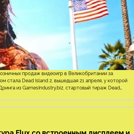
озничных продаж видеоигр в Великобритании за
 стала Dead Island 2, вышедшая 21 апреля, у которой
Дринга из GamesIndustry.biz, стартовый тираж Dead…
ура Flux со встроенным дисплеем и