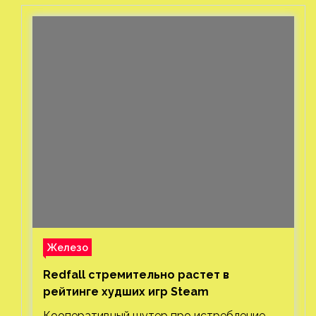
Железо
Redfall стремительно растет в
рейтинге худших игр Steam
Кооперативный шутер про истребление