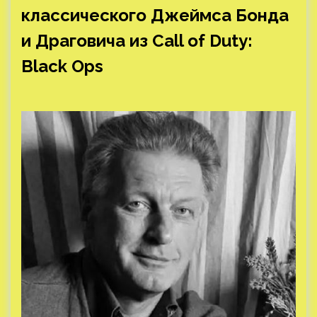
классического Джеймса Бонда
и Драговича из Call of Duty:
Black Ops