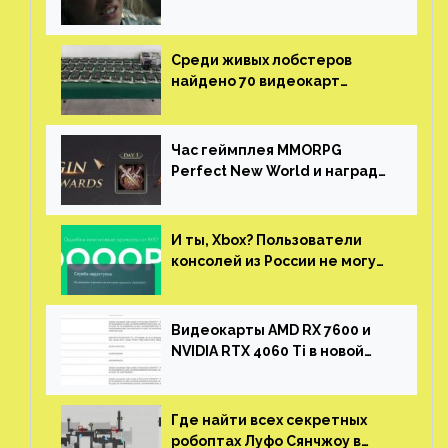
нужны сценаристы
Среди живых лобстеров
найдено 70 видеокарт
NVIDIA. Новые чудеса с
китайской таможни
Час геймплея MMORPG
Perfect New World и награды
за участие в ЗБТ
И ты, Xbox? Пользователи
консолей из России не могут
войти в свои учетные записи
Видеокарты AMD RX 7600 и
NVIDIA RTX 4060 Ti в новой
утечке
Где найти всех секретных
робоптах Луфо Сянчжоу в