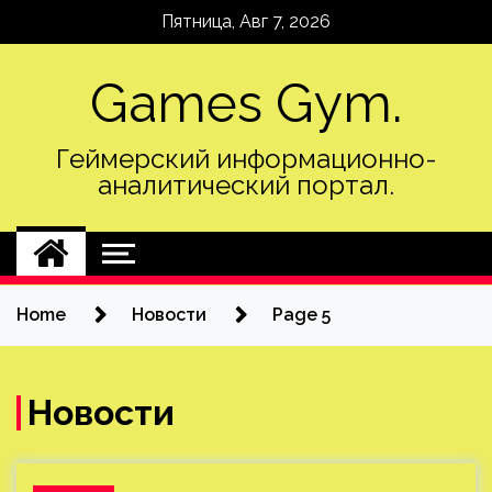
Skip
Пятница, Авг 7, 2026
to
content
Games Gym.
Геймерский информационно-
аналитический портал.
Home
Новости
Page 5
Новости