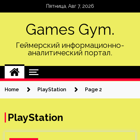
Skip
Пятница, Авг 7, 2026
to
content
Games Gym.
Геймерский информационно-
аналитический портал.
Home
PlayStation
Page 2
PlayStation