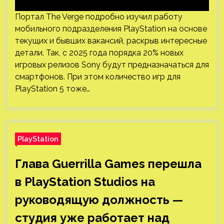
Портал The Verge подробно изучил работу
мобильного подразделения PlayStation на основе
текущих и бывших вакансий, раскрыв интересные
детали. Так, с 2025 года порядка 20% новых
игровых релизов Sony будут предназначаться для
смартфонов. При этом количество игр для
PlayStation 5 тоже…
PlayStation
Глава Guerrilla Games перешла
в PlayStation Studios на
руководящую должность —
студия уже работает над