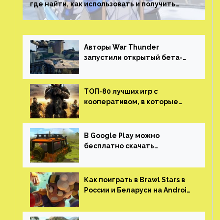
где найти, как использовать и получить
скрытые достижения
Авторы War Thunder
запустили открытый бета-
тест мобильной версии —
трейлер и скриншоты
ТОП-80 лучших игр с
кооперативом, в которые
можно играть с другом
(никаких MMO)
В Google Play можно
бесплатно скачать
российскую песочницу с
открытым миром, прокачкой,
гонками и тюнингом машины
Как поиграть в Brawl Stars в
России и Беларуси на Android
и iOS