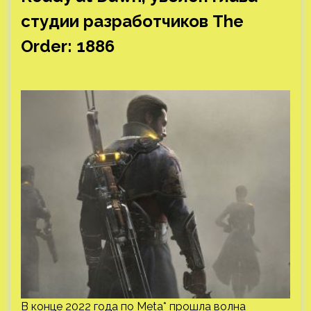
студии разработчиков The
Order: 1886
В конце 2022 года по Meta* прошла волна