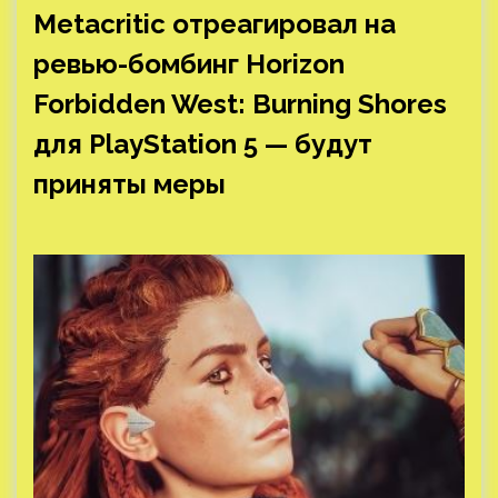
Metacritic отреагировал на
ревью-бомбинг Horizon
Forbidden West: Burning Shores
для PlayStation 5 — будут
приняты меры