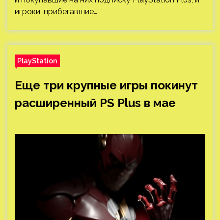
игроки, прибегавшие…
PlayStation
Еще три крупные игры покинут
расширенный PS Plus в мае