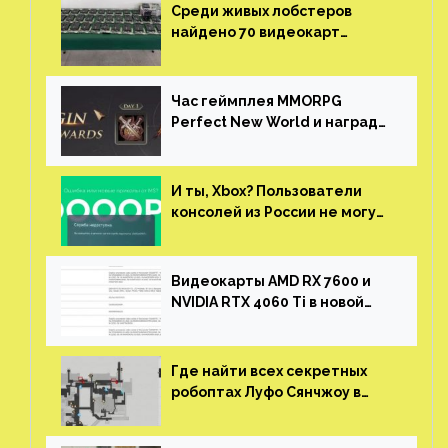
Среди живых лобстеров
найдено 70 видеокарт
NVIDIA. Новые чудеса с
китайской таможни
Час геймплея MMORPG
Perfect New World и награды
за участие в ЗБТ
И ты, Xbox? Пользователи
консолей из России не могут
войти в свои учетные записи
Видеокарты AMD RX 7600 и
NVIDIA RTX 4060 Ti в новой
утечке
Где найти всех секретных
робоптах Луфо Сянчжоу в
Honkai: Star Rail