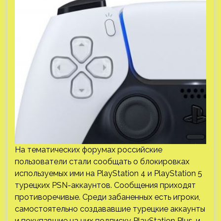
На тематических форумах российские
пользователи стали сообщать о блокировках
используемых ими на PlayStation 4 и PlayStation 5
турецких PSN-аккаунтов. Сообщения приходят
противоречивые. Среди забаненных есть игроки,
самостоятельно создававшие турецкие аккаунты
и покупавшие на них подписку PlayStation Plus, и