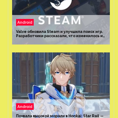
Android
Valve обновила Steam и улучшила поиск игр.
Разработчики рассказали, что изменилось и
как теперь искать проекты
Android
Похвала высокой морали в Honkai: Star Rail —