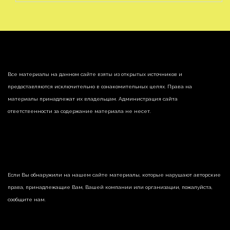
Все материалы на данном сайте взяты из открытых источников и
предоставляются исключительно в ознакомительных целях. Права на
материалы принадлежат их владельцам. Администрация сайта
ответственности за содержание материала не несет.
Если Вы обнаружили на нашем сайте материалы, которые нарушают авторские
права, принадлежащие Вам, Вашей компании или организации, пожалуйста,
сообщите нам.