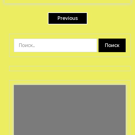
Пагинация
записей
Previous
Найти: