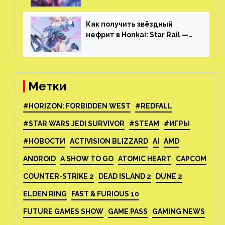
Star Rail
Как получить звёздный
нефрит в Honkai: Star Rail —
все способы фарма
Метки
#HORIZON: FORBIDDEN WEST
#REDFALL
#STAR WARS JEDI SURVIVOR
#STEAM
#ИГРЫ
#НОВОСТИ
ACTIVISION BLIZZARD
AI
AMD
ANDROID
A SHOW TO GO
ATOMIC HEART
CAPCOM
COUNTER-STRIKE 2
DEAD ISLAND 2
DUNE 2
ELDEN RING
FAST & FURIOUS 10
FUTURE GAMES SHOW
GAME PASS
GAMING NEWS