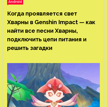
Android
Когда проявляется свет
Хварны в Genshin Impact — как
найти все песни Хварны,
подключить цепи питания и
решить загадки