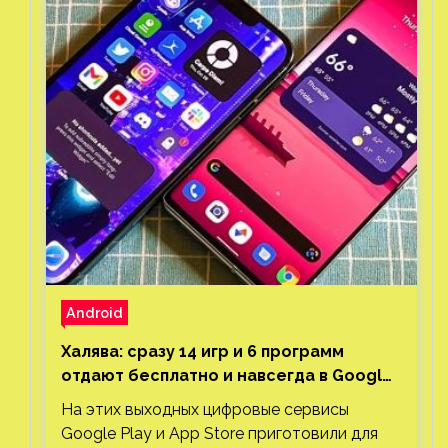
Android
Халява: сразу 14 игр и 6 программ
отдают бесплатно и навсегда в Google
Play и App Store. Есть проект с 1 млн
На этих выходных цифровые сервисы
загрузок
Google Play и App Store приготовили для