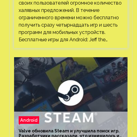
своих пользователей огромное количество
халявных предложений. В течение
ограниченного времени можно бесплатно
получить сразу четырнадцать игр и шесть
программ для мобильных устройств.
Бесплатные игры для Android: Jeff the…
Android
Valve обновила Steam и улучшила поиск игр.
Разработчики рассказали, что изменилось и