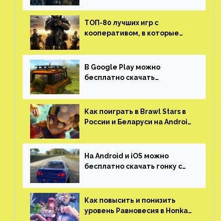
трейлер и скриншоты
ТОП-80 лучших игр с
кооперативом, в которые
можно играть с другом
(никаких MMO)
В Google Play можно
бесплатно скачать
российскую песочницу с
открытым миром, прокачкой,
гонками и тюнингом машины
Как поиграть в Brawl Stars в
России и Беларуси на Android
и iOS
На Android и iOS можно
бесплатно скачать гонку с
огромным открытым миром,
который больше, чем в
Skyrim и GTA: San Andreas
Как повысить и понизить
уровень Равновесия в Honkai: