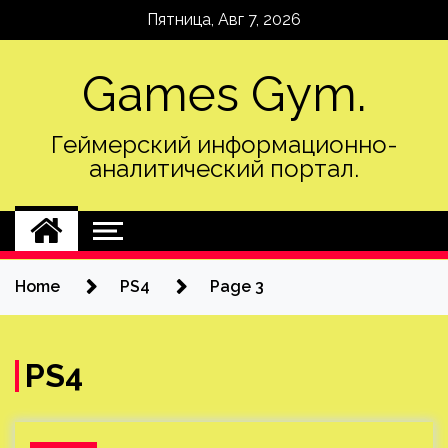
Skip
Пятница, Авг 7, 2026
to
content
Games Gym.
Геймерский информационно-
аналитический портал.
Home
PS4
Page 3
PS4