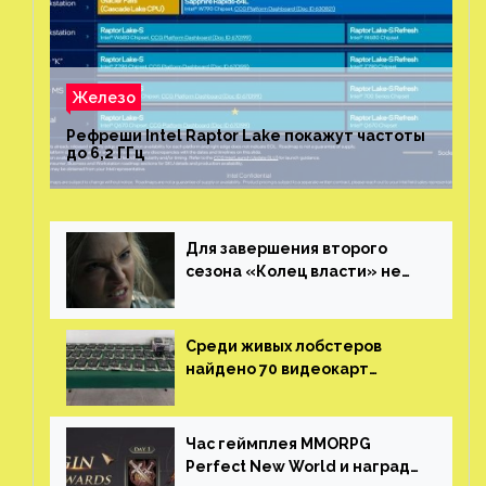
Железо
Рефреши Intel Raptor Lake покажут частоты
до 6,2 ГГц
Для завершения второго
сезона «Колец власти» не
нужны сценаристы
Среди живых лобстеров
найдено 70 видеокарт
NVIDIA. Новые чудеса с
китайской таможни
Час геймплея MMORPG
Perfect New World и награды