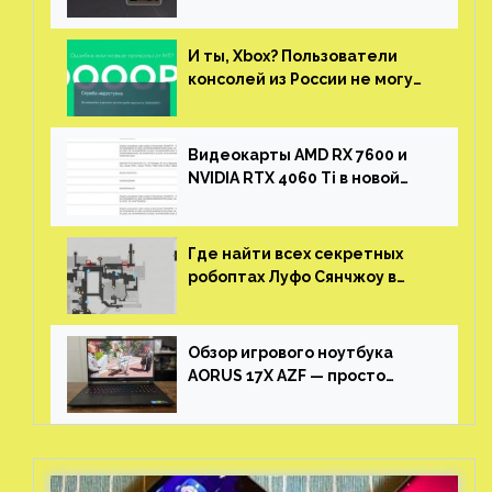
за участие в ЗБТ
И ты, Xbox? Пользователи
консолей из России не могут
войти в свои учетные записи
Видеокарты AMD RX 7600 и
NVIDIA RTX 4060 Ti в новой
утечке
Где найти всех секретных
робоптах Луфо Сянчжоу в
Honkai: Star Rail
Обзор игрового ноутбука
AORUS 17X AZF — просто
пушка