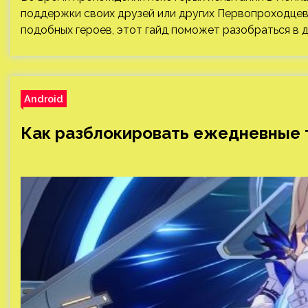
поддержки своих друзей или других Первопроходцев. 
подобных героев, этот гайд поможет разобраться в д
Android
Как разблокировать ежедневные тр