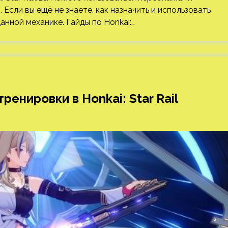
Если вы ещё не знаете, как назначить и использовать
анной механике. Гайды по Honkai:…
енировки в Honkai: Star Rail