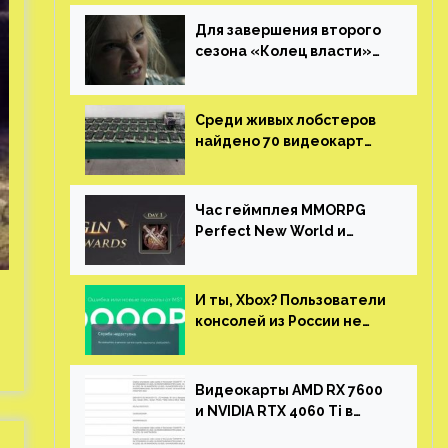
Для завершения второго
сезона «Колец власти»
не нужны сценаристы
Среди живых лобстеров
найдено 70 видеокарт
NVIDIA. Новые чудеса с
китайской таможни
Час геймплея MMORPG
Perfect New World и
награды за участие в ЗБТ
И ты, Xbox? Пользователи
консолей из России не
могут войти в свои
учетные записи
Видеокарты AMD RX 7600
и NVIDIA RTX 4060 Ti в
новой утечке