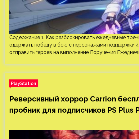
Содержание 1. Как разблокировать ежедневные трен
одержать победу в бою с персонажами поддержки 4. 
отправить героев на выполнение Поручения Ежедневны
PlayStation
Реверсивный хоррор Carrion беспл
пробник для подписчиков PS Plus 