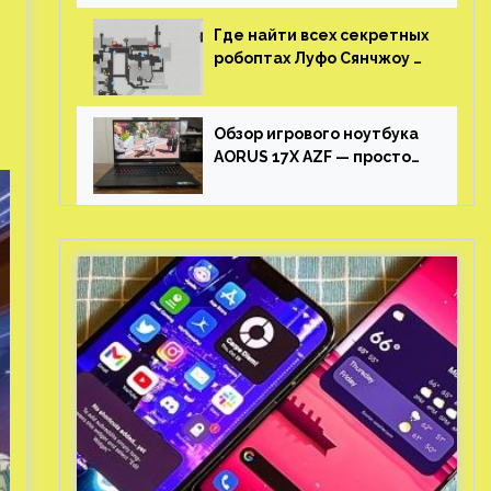
Где найти всех секретных
робоптах Луфо Сянчжоу в
Honkai: Star Rail
Обзор игрового ноутбука
AORUS 17X AZF — просто
пушка