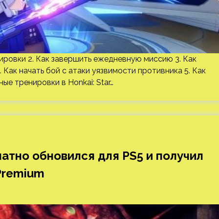
ировки 2. Как завершить ежедневную миссию 3. Как
Как начать бой с атаки уязвимости противника 5. Как
е тренировки в Honkai: Star…
атно обновился для PS5 и получил
Premium