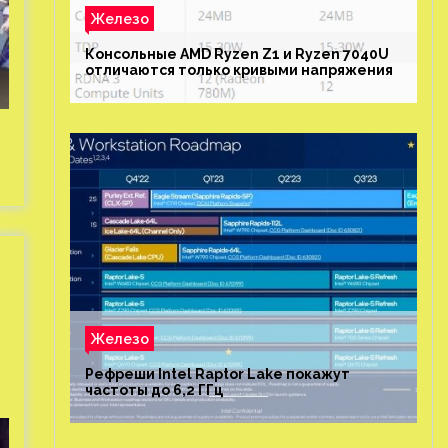
Железо
Консольные AMD Ryzen Z1 и Ryzen 7040U
отличаются только кривыми напряжения
Железо
Рефреши Intel Raptor Lake покажут
частоты до 6,2 ГГц