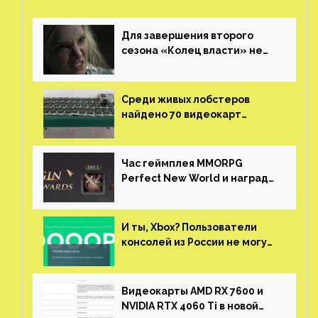
Для завершения второго
сезона «Колец власти» не
нужны сценаристы
Среди живых лобстеров
найдено 70 видеокарт
NVIDIA. Новые чудеса с
китайской таможни
Час геймплея MMORPG
Perfect New World и награды
за участие в ЗБТ
И ты, Xbox? Пользователи
консолей из России не могут
войти в свои учетные записи
Видеокарты AMD RX 7600 и
NVIDIA RTX 4060 Ti в новой