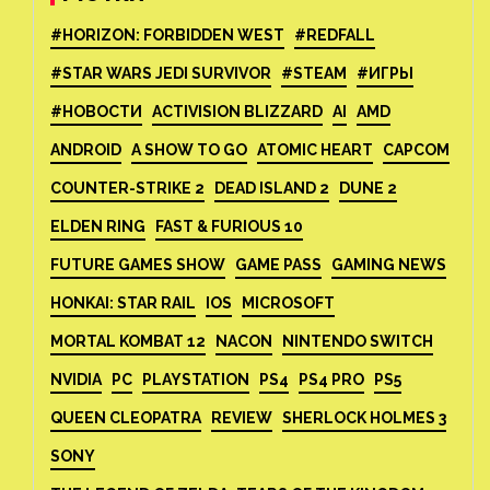
#HORIZON: FORBIDDEN WEST
#REDFALL
#STAR WARS JEDI SURVIVOR
#STEAM
#ИГРЫ
#НОВОСТИ
ACTIVISION BLIZZARD
AI
AMD
ANDROID
A SHOW TO GO
ATOMIC HEART
CAPCOM
COUNTER-STRIKE 2
DEAD ISLAND 2
DUNE 2
ELDEN RING
FAST & FURIOUS 10
FUTURE GAMES SHOW
GAME PASS
GAMING NEWS
HONKAI: STAR RAIL
IOS
MICROSOFT
MORTAL KOMBAT 12
NACON
NINTENDO SWITCH
NVIDIA
PC
PLAYSTATION
PS4
PS4 PRO
PS5
QUEEN CLEOPATRA
REVIEW
SHERLOCK HOLMES 3
SONY