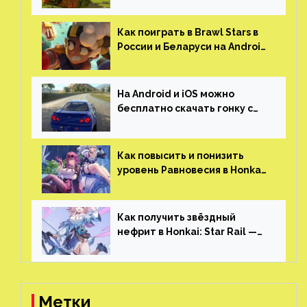
открытым миром, прокачкой,
гонками и тюнингом машины
Как поиграть в Brawl Stars в
России и Беларуси на Android
и iOS
На Android и iOS можно
бесплатно скачать гонку с
огромным открытым миром,
который больше, чем в
Skyrim и GTA: San Andreas
Как повысить и понизить
уровень Равновесия в Honkai:
Star Rail
Как получить звёздный
нефрит в Honkai: Star Rail —
все способы фарма
Метки