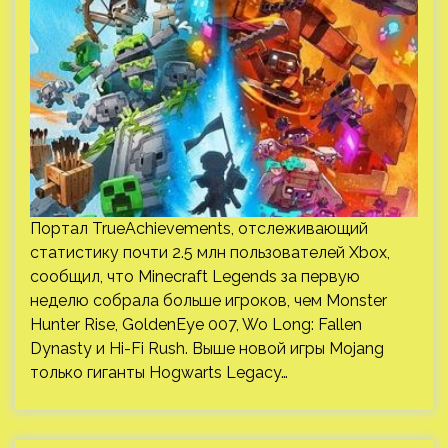
Портал TrueAchievements, отслеживающий
статистику почти 2.5 млн пользователей Xbox,
сообщил, что Minecraft Legends за первую
неделю собрала больше игроков, чем Monster
Hunter Rise, GoldenEye 007, Wo Long: Fallen
Dynasty и Hi-Fi Rush. Выше новой игры Mojang
только гиганты Hogwarts Legacy…