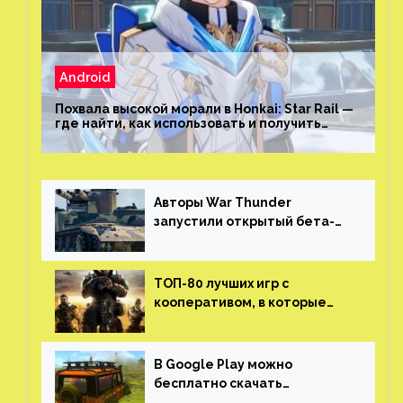
Android
Похвала высокой морали в Honkai: Star Rail —
где найти, как использовать и получить
скрытые достижения
Авторы War Thunder
запустили открытый бета-
тест мобильной версии —
трейлер и скриншоты
ТОП-80 лучших игр с
кооперативом, в которые
можно играть с другом
(никаких MMO)
В Google Play можно
бесплатно скачать
российскую песочницу с