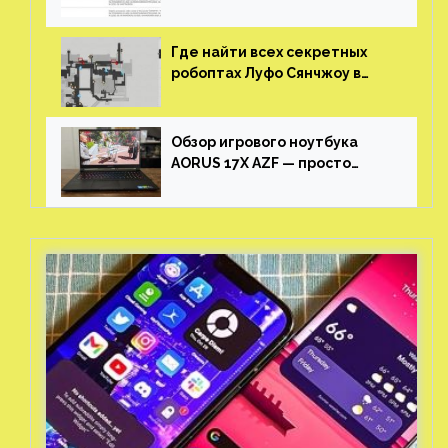
утечке
Где найти всех секретных
робоптах Луфо Сянчжоу в
Honkai: Star Rail
Обзор игрового ноутбука
AORUS 17X AZF — просто
пушка