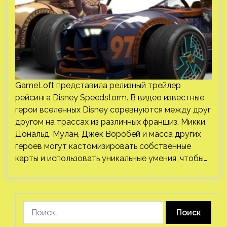
GameLoft представила релизный трейлер
рейсинга Disney Speedstorm. В видео известные
герои вселенных Disney соревнуются между друг
другом на трассах из различных франшиз. Микки,
Дональд, Мулан, Джек Воробей и масса других
героев могут кастомизировать собственные
карты и использовать уникальные умения, чтобы…
Найти: