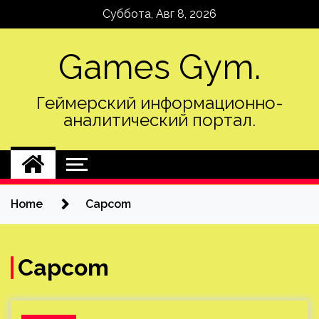
Skip
Суббота, Авг 8, 2026
to
content
Games Gym.
Геймерский информационно-
аналитический портал.
Home
Capcom
Capcom