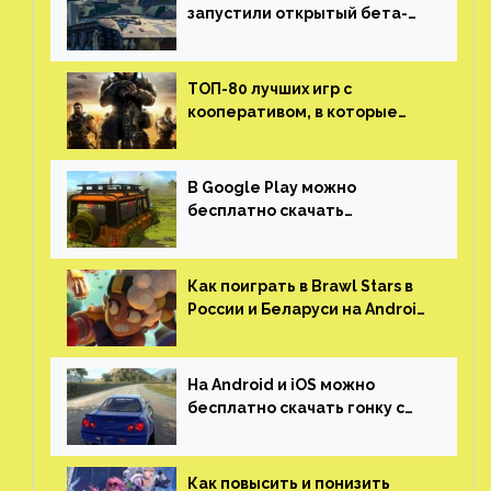
запустили открытый бета-
тест мобильной версии —
трейлер и скриншоты
ТОП-80 лучших игр с
кооперативом, в которые
можно играть с другом
(никаких MMO)
В Google Play можно
бесплатно скачать
российскую песочницу с
открытым миром, прокачкой,
гонками и тюнингом машины
Как поиграть в Brawl Stars в
России и Беларуси на Android
и iOS
На Android и iOS можно
бесплатно скачать гонку с
огромным открытым миром,
который больше, чем в
Skyrim и GTA: San Andreas
Как повысить и понизить