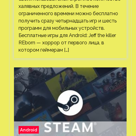
халявных предложений. В течение
ограниченного времени можно бесплатно
получить сразу четырнадцать игр и шесть
программ для мобильных устройств.
Бесплатные игры для Android: Jeff the killer
REborn — хоррор от первого лица, в
котором геймерам […]
Android