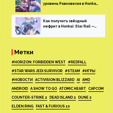
уровень Равновесия в Honkai:
Star Rail
Как получить звёздный
нефрит в Honkai: Star Rail —
все способы фарма
Метки
#HORIZON: FORBIDDEN WEST
#REDFALL
#STAR WARS JEDI SURVIVOR
#STEAM
#ИГРЫ
#НОВОСТИ
ACTIVISION BLIZZARD
AI
AMD
ANDROID
A SHOW TO GO
ATOMIC HEART
CAPCOM
COUNTER-STRIKE 2
DEAD ISLAND 2
DUNE 2
ELDEN RING
FAST & FURIOUS 10