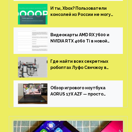
И ты, Xbox? Пользователи
консолей из России не могут
войти в свои учетные записи
Видеокарты AMD RX 7600 и
NVIDIA RTX 4060 Ti в новой
утечке
Где найти всех секретных
робоптах Луфо Сянчжоу в
Honkai: Star Rail
Обзор игрового ноутбука
AORUS 17X AZF — просто
пушка