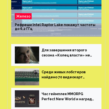
Железо
Рефреши Intel Raptor Lake покажут частоты
до 6,2 ГГц
Для завершения второго
сезона «Колец власти» не
нужны сценаристы
Среди живых лобстеров
найдено 70 видеокарт
NVIDIA. Новые чудеса с
китайской таможни
Час геймплея MMORPG
Perfect New World и награды
за участие в ЗБТ