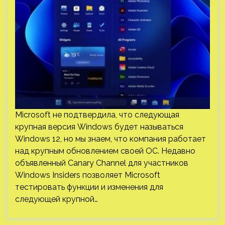
Microsoft не подтвердила, что следующая
крупная версия Windows будет называться
Windows 12, но мы знаем, что компания работает
над крупным обновлением своей ОС. Недавно
объявленный Canary Channel для участников
Windows Insiders позволяет Microsoft
тестировать функции и изменения для
следующей крупной…