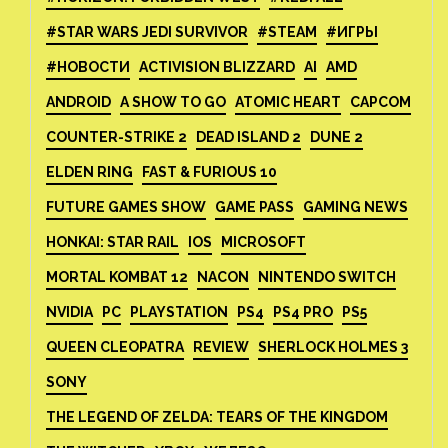
#STAR WARS JEDI SURVIVOR
#STEAM
#ИГРЫ
#НОВОСТИ
ACTIVISION BLIZZARD
AI
AMD
ANDROID
A SHOW TO GO
ATOMIC HEART
CAPCOM
COUNTER-STRIKE 2
DEAD ISLAND 2
DUNE 2
ELDEN RING
FAST & FURIOUS 10
FUTURE GAMES SHOW
GAME PASS
GAMING NEWS
HONKAI: STAR RAIL
IOS
MICROSOFT
MORTAL KOMBAT 12
NACON
NINTENDO SWITCH
NVIDIA
PC
PLAYSTATION
PS4
PS4 PRO
PS5
QUEEN CLEOPATRA
REVIEW
SHERLOCK HOLMES 3
SONY
THE LEGEND OF ZELDA: TEARS OF THE KINGDOM