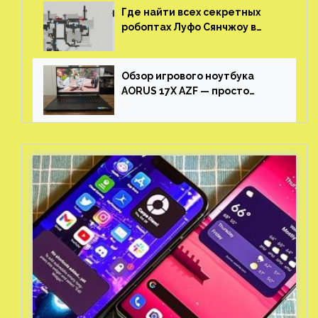
Где найти всех секретных
робоптах Луфо Сянчжоу в
Honkai: Star Rail
Обзор игрового ноутбука
AORUS 17X AZF — просто
пушка