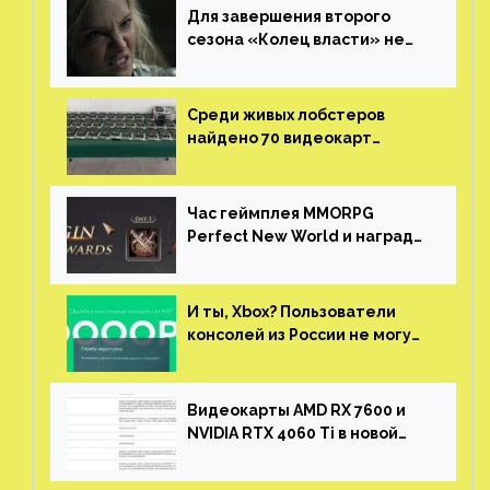
Для завершения второго
сезона «Колец власти» не
нужны сценаристы
Среди живых лобстеров
найдено 70 видеокарт
NVIDIA. Новые чудеса с
китайской таможни
Час геймплея MMORPG
Perfect New World и награды
за участие в ЗБТ
И ты, Xbox? Пользователи
консолей из России не могут
войти в свои учетные записи
Видеокарты AMD RX 7600 и
NVIDIA RTX 4060 Ti в новой
утечке