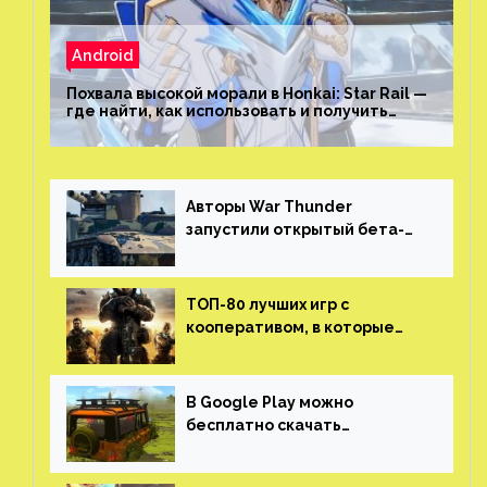
Android
Похвала высокой морали в Honkai: Star Rail —
где найти, как использовать и получить
скрытые достижения
Авторы War Thunder
запустили открытый бета-
тест мобильной версии —
трейлер и скриншоты
ТОП-80 лучших игр с
кооперативом, в которые
можно играть с другом
(никаких MMO)
В Google Play можно
бесплатно скачать
российскую песочницу с
открытым миром, прокачкой,