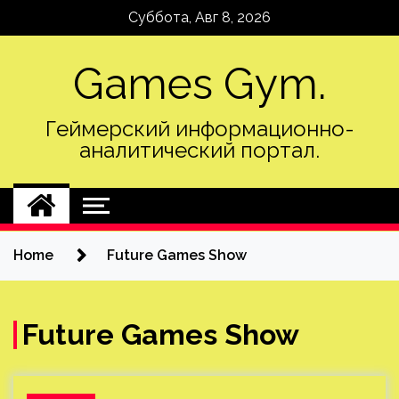
Skip
Суббота, Авг 8, 2026
to
content
Games Gym.
Геймерский информационно-
аналитический портал.
Home
Future Games Show
Future Games Show