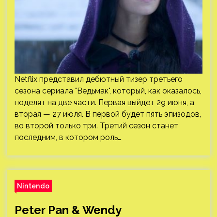
Netflix представил дебютный тизер третьего
сезона сериала "Ведьмак", который, как оказалось,
поделят на две части. Первая выйдет 29 июня, а
вторая — 27 июля. В первой будет пять эпизодов,
во второй только три. Третий сезон станет
последним, в котором роль…
Nintendo
Peter Pan & Wendy