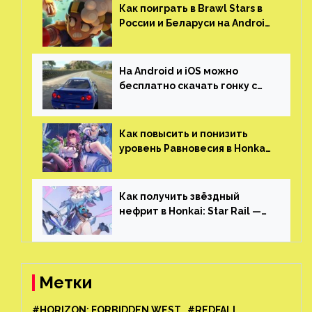
гонками и тюнингом машины
Как поиграть в Brawl Stars в
России и Беларуси на Android
и iOS
На Android и iOS можно
бесплатно скачать гонку с
огромным открытым миром,
который больше, чем в
Skyrim и GTA: San Andreas
Как повысить и понизить
уровень Равновесия в Honkai:
Star Rail
Как получить звёздный
нефрит в Honkai: Star Rail —
все способы фарма
Метки
#HORIZON: FORBIDDEN WEST
#REDFALL