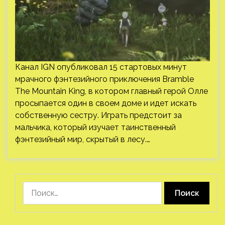
Канал IGN опубликовал 15 стартовых минут
мрачного фэнтезийного приключения Bramble
The Mountain King, в котором главный герой Олле
просыпается один в своем доме и идет искать
собственную сестру. Играть предстоит за
мальчика, который изучает таинственный
фэнтезийный мир, скрытый в лесу.…
Найти: