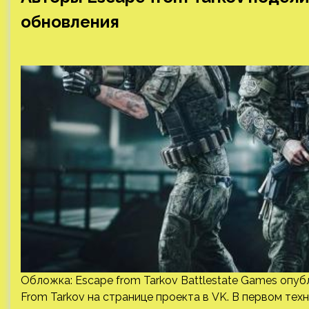
обновления
Обложка: Escape from Tarkov Battlestate Games опу
From Tarkov на странице проекта в VK. В первом техн