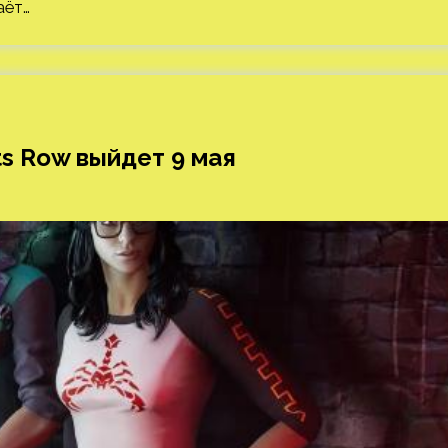
аёт…
ts Row выйдет 9 мая