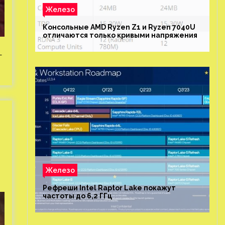
Железо
Консольные AMD Ryzen Z1 и Ryzen 7040U
отличаются только кривыми напряжения
—
Железо
Рефреши Intel Raptor Lake покажут
частоты до 6,2 ГГц