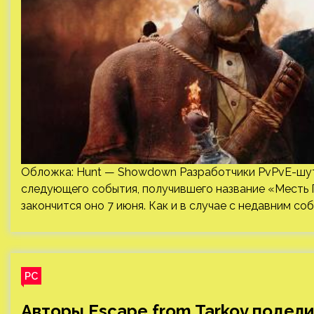
Обложка: Hunt — Showdown Разработчики PvPvE-шут
следующего события, получившего название «Месть Г
закончится оно 7 июня. Как и в случае с недавним с
PC
Авторы Escape from Tarkov подел