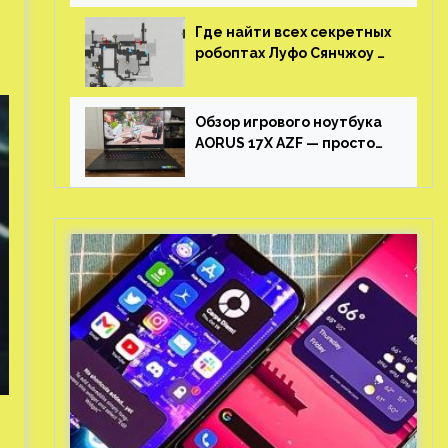
Где найти всех секретных
робоптах Луфо Сянчжоу в
Honkai: Star Rail
Обзор игрового ноутбука
AORUS 17X AZF — просто
пушка