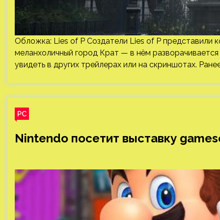
Обложка: Lies of P Создатели Lies of P представили 
меланхоличный город Крат — в нём разворачивается
увидеть в других трейлерах или на скриншотах. Ране
PC
Nintendo посетит выставку game