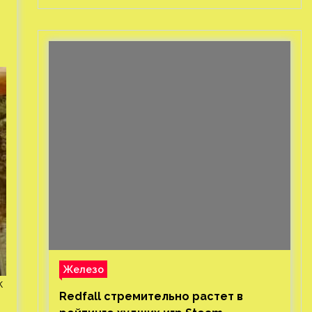
Железо
k
Redfall стремительно растет в