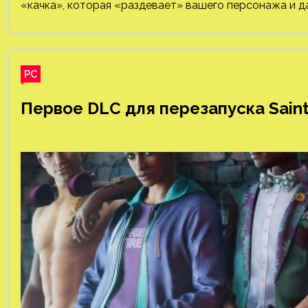
«качка», которая «раздевает» вашего персонажа и д
PC
Первое DLC для перезапуска Sain