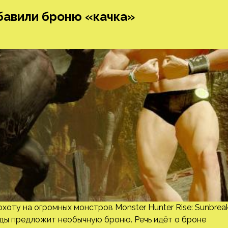
обавили броню «качка»
охоту на огромных монстров Monster Hunter Rise: Sunbrea
рады предложит необычную броню. Речь идёт о броне