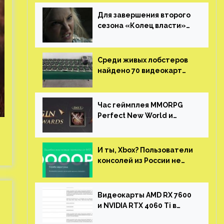
Для завершения второго
сезона «Колец власти»
не нужны сценаристы
Среди живых лобстеров
найдено 70 видеокарт
NVIDIA. Новые чудеса с
китайской таможни
Час геймплея MMORPG
Perfect New World и
награды за участие в ЗБТ
И ты, Xbox? Пользователи
консолей из России не
могут войти в свои
учетные записи
Видеокарты AMD RX 7600
и NVIDIA RTX 4060 Ti в
новой утечке