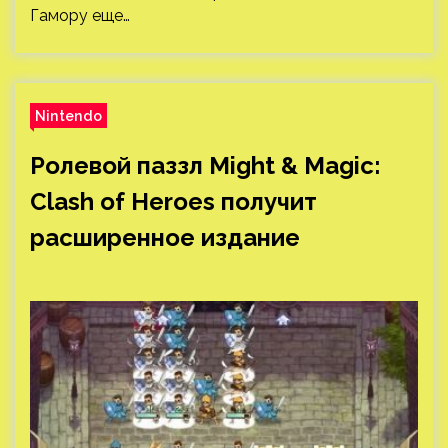
Гамору еще…
Nintendo
Ролевой паззл Might & Magic:
Clash of Heroes получит
расширенное издание