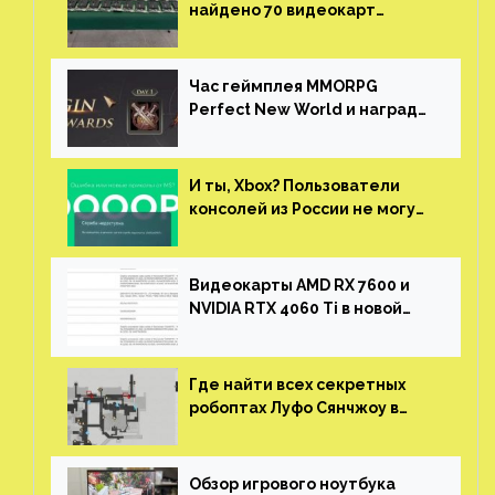
найдено 70 видеокарт
NVIDIA. Новые чудеса с
китайской таможни
Час геймплея MMORPG
Perfect New World и награды
за участие в ЗБТ
И ты, Xbox? Пользователи
консолей из России не могут
войти в свои учетные записи
Видеокарты AMD RX 7600 и
NVIDIA RTX 4060 Ti в новой
утечке
Где найти всех секретных
робоптах Луфо Сянчжоу в
Honkai: Star Rail
Обзор игрового ноутбука