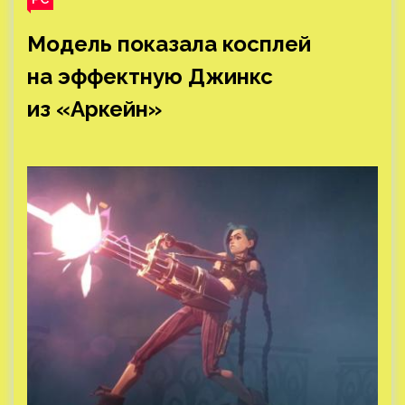
Модель показала косплей
на эффектную Джинкс
из «Аркейн»