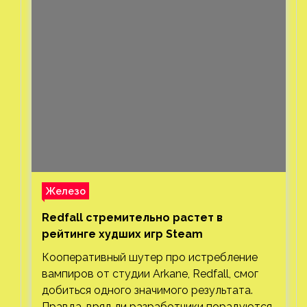
Железо
Redfall стремительно растет в
рейтинге худших игр Steam
Кооперативный шутер про истребление
вампиров от студии Arkane, Redfall, смог
добиться одного значимого результата.
Правда, вряд ли разработчики порадуются