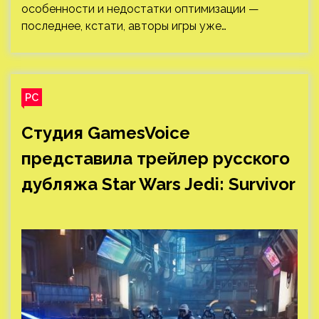
особенности и недостатки оптимизации —
последнее, кстати, авторы игры уже…
PC
Студия GamesVoice
представила трейлер русского
дубляжа Star Wars Jedi: Survivor