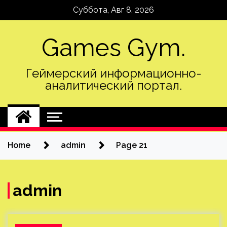
Skip
Суббота, Авг 8, 2026
to
content
Games Gym.
Геймерский информационно-
аналитический портал.
Home
admin
Page 21
admin