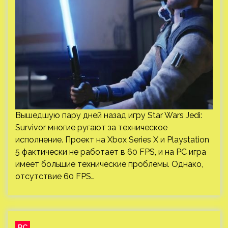
Вышедшую пару дней назад игру Star Wars Jedi:
Survivor многие ругают за техническое
исполнение. Проект на Xbox Series X и Playstation
5 фактически не работает в 60 FPS, и на PC игра
имеет большие технические проблемы. Однако,
отсутствие 60 FPS…
PC