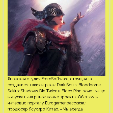
Японская студия FromSoftware, стоящая за
созданием таких игр, как Dark Souls, Bloodborne,
Sekiro: Shadows Die Twice и Elden Ring, хочет чаще
выпускать на рынок новые проекты. Об этом в
интервью порталу Eurogamer рассказал
продюсер Ясухиро Китао. «Мы всегда