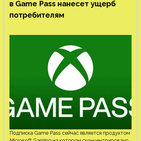
в Game Pass нанесет ущерб
потребителям
Подписка Game Pass сейчас является продуктом
Microsoft Gaming на котором сконцентрировано