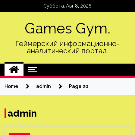
Skip
Суббота, Авг 8, 2026
to
content
Games Gym.
Геймерский информационно-
аналитический портал.
Home
admin
Page 20
admin