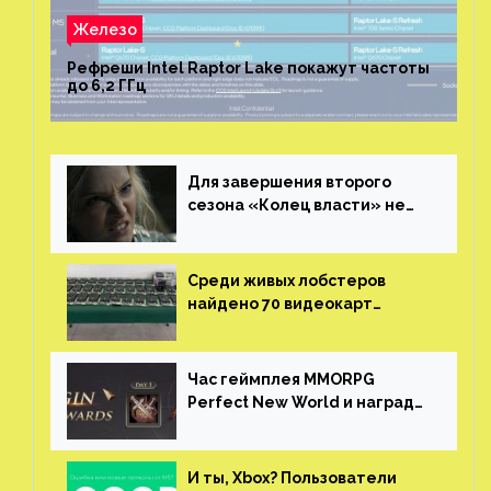
Железо
Рефреши Intel Raptor Lake покажут частоты
до 6,2 ГГц
Для завершения второго
сезона «Колец власти» не
нужны сценаристы
Среди живых лобстеров
найдено 70 видеокарт
NVIDIA. Новые чудеса с
китайской таможни
Час геймплея MMORPG
Perfect New World и награды
за участие в ЗБТ
И ты, Xbox? Пользователи