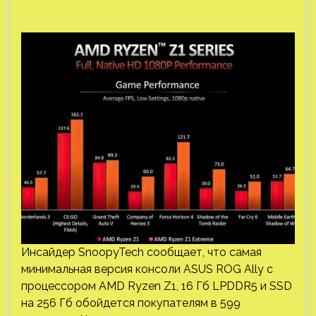
Инсайдер SnoopyTech сообщает, что самая
минимальная версия консоли ASUS ROG Ally с
процессором AMD Ryzen Z1, 16 Гб LPDDR5 и SSD
на 256 Гб обойдется покупателям в 599