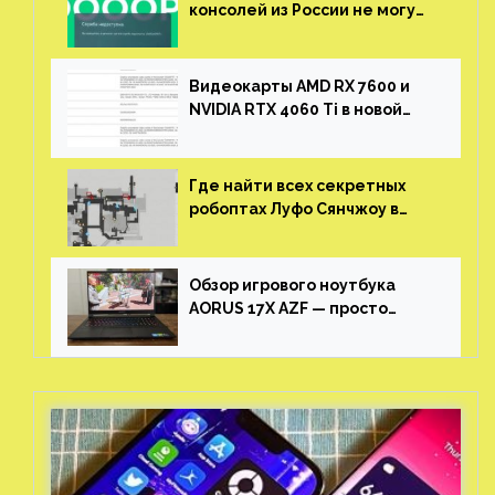
консолей из России не могут
войти в свои учетные записи
Видеокарты AMD RX 7600 и
NVIDIA RTX 4060 Ti в новой
утечке
Где найти всех секретных
робоптах Луфо Сянчжоу в
Honkai: Star Rail
Обзор игрового ноутбука
AORUS 17X AZF — просто
пушка