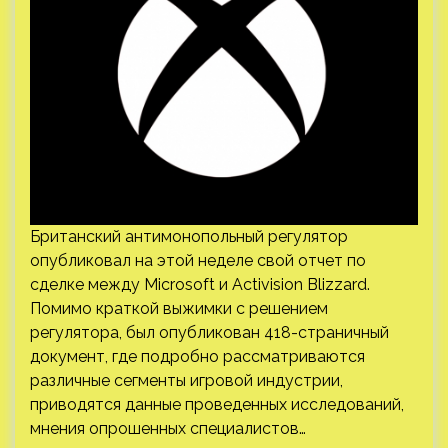
Британский антимонопольный регулятор
опубликовал на этой неделе свой отчет по
сделке между Microsoft и Activision Blizzard.
Помимо краткой выжимки с решением
регулятора, был опубликован 418-страничный
документ, где подробно рассматриваются
различные сегменты игровой индустрии,
приводятся данные проведенных исследований,
мнения опрошенных специалистов…