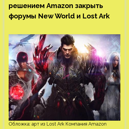
Обложка: арт из Lost Ark Компания Amazon
решила, что официальные форумы для New World
и Lost Ark ей не нужны, и 1 мая закроет обе
площадки. Дискуссии же, касающиеся игры,
издательство предлагает проводить в
соответствующих официальных Discord-каналах:
Мы приняли решение…
PC