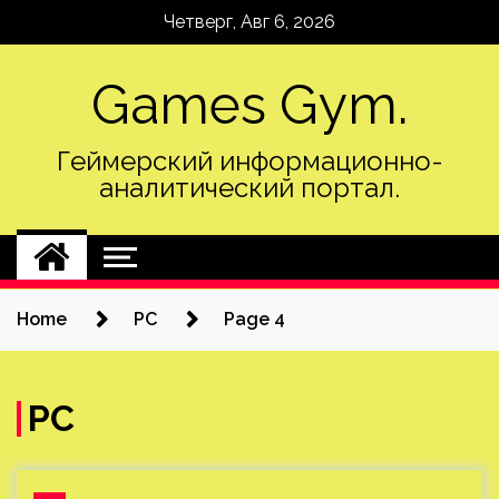
Skip
Четверг, Авг 6, 2026
to
content
Games Gym.
Геймерский информационно-
аналитический портал.
Home
PC
Page 4
PC