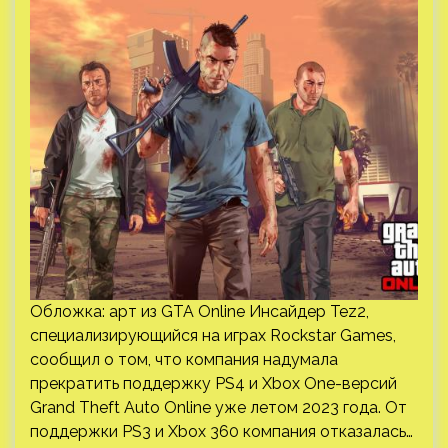
Обложка: арт из GTA Online Инсайдер Tez2,
специализирующийся на играх Rockstar Games,
сообщил о том, что компания надумала
прекратить поддержку PS4 и Xbox One-версий
Grand Theft Auto Online уже летом 2023 года. От
поддержки PS3 и Xbox 360 компания отказалась…
PC
Модель показала косплей
на эффектную Джинкс
из «Аркейн»