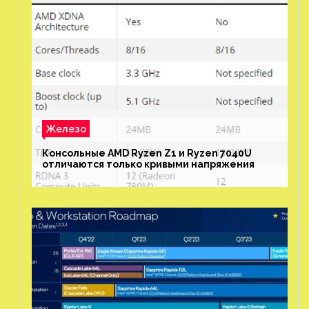
Железо
Рефреши Intel Raptor Lake покажут частоты
до 6,2 ГГц
Для завершения второго
сезона «Колец власти» не
нужны сценаристы