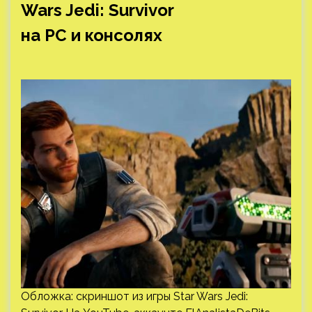
Обложка: скриншот из игры Star Wars Jedi:
Survivor На YouTube-аккаунте ElAnalistaDeBits
вышло свежее видео, в котором было проведено
сравнение графики в Star Wars Jedi: Survivor. В
комментариях было отмечены некоторые
особенности и недостатки оптимизации —
последнее, кстати, авторы игры уже…
PC