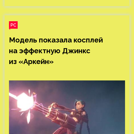
Обложка: кадр из мультсериала «Аркейн»
Джинкс из League of Legends и «Аркейн» (Arcane:
League of Legends) — один из любимых
персонажей сообщества игры. Ей постоянно
посвящают фанатское творчество, от артов до