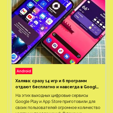
Android
Халява: сразу 14 игр и 6 программ
отдают бесплатно и навсегда в Google
Play и App Store. Есть проект с 1 млн
На этих выходных цифровые сервисы
загрузок
Google Play и App Store приготовили для
своих пользователей огромное количество
халявных предложений. В течение
ограниченного времени можно бесплатно
получить сразу четырнадцать игр и шесть
программ для мобильных устройств.
Бесплатные игры для Android: Jeff the…