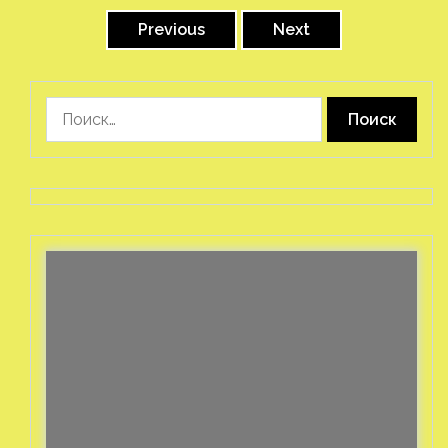
Железо
Redfall стремительно растет в
рейтинге худших игр Steam
Кооперативный шутер про истребление
вампиров от студии Arkane, Redfall, смог