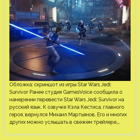
Обложка: скриншот из игры Star Wars Jedi:
Survivor Ранее студия GamesVoice сообщила о
намерении перевести Star Wars Jedi: Survivor на
русский язык. К озвучке Кэла Кестиса, главного
героя, вернулся Михаил Мартьянов. Его и многих
других можно услышать в свежем трейлере,…
Пагинация
записей
Previous
Next
Найти: