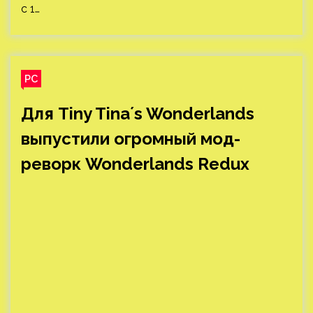
с 1…
PC
Для Tiny Tinaʼs Wonderlands
выпустили огромный мод-
реворк Wonderlands Redux
Обложка: скриншот из Tiny Tina's Wonderlands В
марте 2023 года Tiny Tina’s Wonderlands
исполнился год — и с момента релиза команда
моддеров работала над большой модификацией