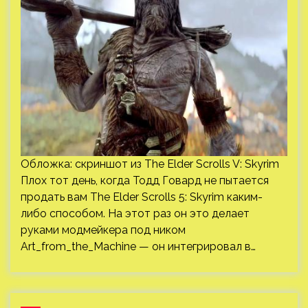
Обложка: скриншот из The Elder Scrolls V: Skyrim
Плох тот день, когда Тодд Говард не пытается
продать вам The Elder Scrolls 5: Skyrim каким-
либо способом. На этот раз он это делает
руками модмейкера под ником
Art_from_the_Machine — он интегрировал в…