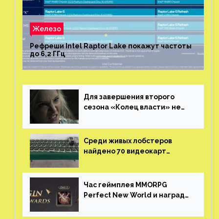
Среди живых лобстеров
найдено 70 видеокарт
NVIDIA. Новые чудеса с
китайской таможни
Час геймплея MMORPG
Perfect New World и награды
за участие в ЗБТ
И ты, Xbox? Пользователи
консолей из России не могут
войти в свои учетные записи
Видеокарты AMD RX 7600 и
NVIDIA RTX 4060 Ti в новой
утечке
Где найти всех секретных
робоптах Луфо Сянчжоу в
Honkai: Star Rail