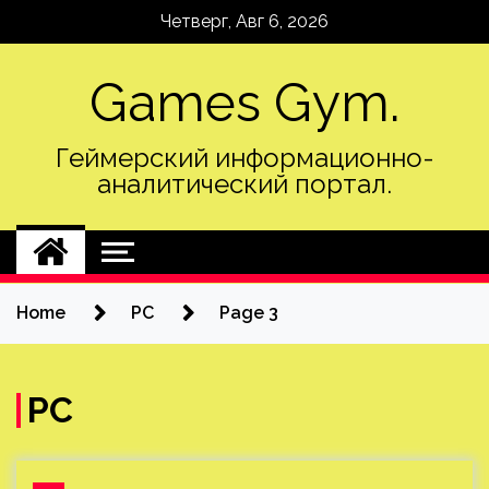
Skip
Четверг, Авг 6, 2026
to
content
Games Gym.
Геймерский информационно-
аналитический портал.
Home
PC
Page 3
PC