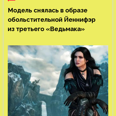
Модель снялась в образе
обольстительной Йеннифэр
из третьего «Ведьмака»