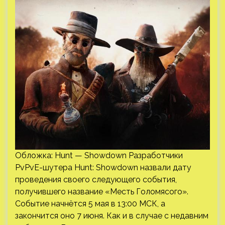
Обложка: Hunt — Showdown Разработчики
PvPvE-шутера Hunt: Showdown назвали дату
проведения своего следующего события,
получившего название «Месть Голомясого».
Событие начнётся 5 мая в 13:00 МСК, а
закончится оно 7 июня. Как и в случае с недавним