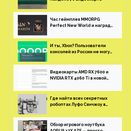
NVIDIA. Новые чудеса с
китайской таможни
Час геймплея MMORPG
Perfect New World и награды
за участие в ЗБТ
И ты, Xbox? Пользователи
консолей из России не могут
войти в свои учетные записи
Видеокарты AMD RX 7600 и
NVIDIA RTX 4060 Ti в новой
утечке
Где найти всех секретных
робоптах Луфо Сянчжоу в
Honkai: Star Rail
Обзор игрового ноутбука
AORUS 17X AZF — просто