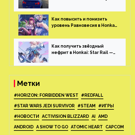
огромным открытым миром,
который больше, чем в
Skyrim и GTA: San Andreas
Как повысить и понизить
уровень Равновесия в Honkai:
Star Rail
Как получить звёздный
нефрит в Honkai: Star Rail —
все способы фарма
Метки
#HORIZON: FORBIDDEN WEST
#REDFALL
#STAR WARS JEDI SURVIVOR
#STEAM
#ИГРЫ
#НОВОСТИ
ACTIVISION BLIZZARD
AI
AMD
ANDROID
A SHOW TO GO
ATOMIC HEART
CAPCOM