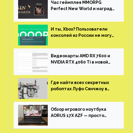
Час геймплея MMORPG
Perfect New World и награды
за участие в ЗБТ
И ты, Xbox? Пользователи
консолей из России не могут
войти в свои учетные записи
Видеокарты AMD RX 7600 и
NVIDIA RTX 4060 Ti в новой
утечке
Где найти всех секретных
робоптах Луфо Сянчжоу в
Honkai: Star Rail
Обзор игрового ноутбука
AORUS 17X AZF — просто
пушка