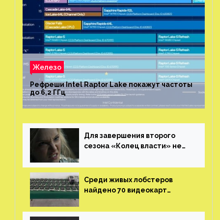
Железо
Рефреши Intel Raptor Lake покажут частоты
до 6,2 ГГц
Для завершения второго
сезона «Колец власти» не
нужны сценаристы
Среди живых лобстеров
найдено 70 видеокарт
NVIDIA. Новые чудеса с
китайской таможни