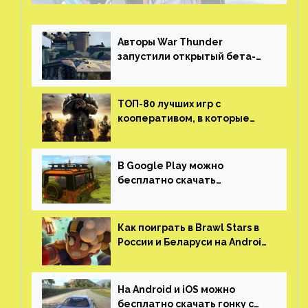
Авторы War Thunder
запустили открытый бета-
тест мобильной версии —
трейлер и скриншоты
ТОП-80 лучших игр с
кооперативом, в которые
можно играть с другом
(никаких MMO)
В Google Play можно
бесплатно скачать
российскую песочницу с
открытым миром, прокачкой,
гонками и тюнингом машины
Как поиграть в Brawl Stars в
России и Беларуси на Android
и iOS
На Android и iOS можно
бесплатно скачать гонку с