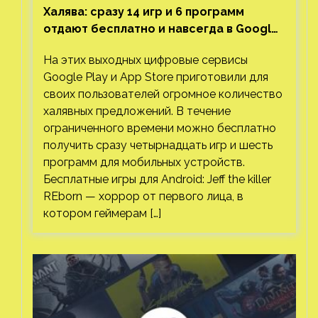
Халява: сразу 14 игр и 6 программ
отдают бесплатно и навсегда в Google
Play и App Store. Есть проект с 1 млн
На этих выходных цифровые сервисы
загрузок
Google Play и App Store приготовили для
своих пользователей огромное количество
халявных предложений. В течение
ограниченного времени можно бесплатно
получить сразу четырнадцать игр и шесть
программ для мобильных устройств.
Бесплатные игры для Android: Jeff the killer
REborn — хоррор от первого лица, в
котором геймерам […]