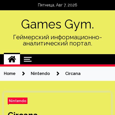
Skip
Пятница, Авг 7, 2026
to
content
Games Gym.
Геймерский информационно-
аналитический портал.
Home
Nintendo
Circana
Nintendo