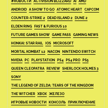
#НОВОСТИ
ACTIVISION BLIZZARD
AI
AMD
ANDROID
A SHOW TO GO
ATOMIC HEART
CAPCOM
COUNTER-STRIKE 2
DEAD ISLAND 2
DUNE 2
ELDEN RING
FAST & FURIOUS 10
FUTURE GAMES SHOW
GAME PASS
GAMING NEWS
HONKAI: STAR RAIL
IOS
MICROSOFT
MORTAL KOMBAT 12
NACON
NINTENDO SWITCH
NVIDIA
PC
PLAYSTATION
PS4
PS4 PRO
PS5
QUEEN CLEOPATRA
REVIEW
SHERLOCK HOLMES 3
SONY
THE LEGEND OF ZELDA: TEARS OF THE KINGDOM
THE WITCHER
XBOX
ЖЕЛЕЗО
ИГРОВЫЕ НОВОСТИ
КОНСОЛЬ
ПРИКЛЮЧЕНИЕ