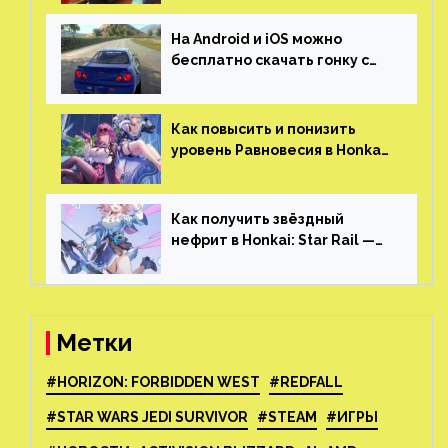
На Android и iOS можно
бесплатно скачать гонку с
огромным открытым миром,
который больше, чем в
Skyrim и GTA: San Andreas
Как повысить и понизить
уровень Равновесия в Honkai:
Star Rail
Как получить звёздный
нефрит в Honkai: Star Rail —
все способы фарма
Метки
#HORIZON: FORBIDDEN WEST
#REDFALL
#STAR WARS JEDI SURVIVOR
#STEAM
#ИГРЫ