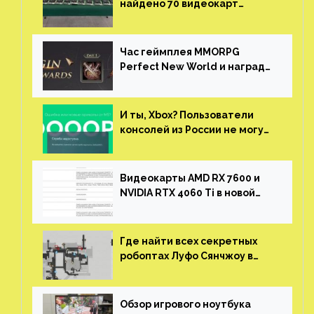
найдено 70 видеокарт
NVIDIA. Новые чудеса с
китайской таможни
Час геймплея MMORPG
Perfect New World и награды
за участие в ЗБТ
И ты, Xbox? Пользователи
консолей из России не могут
войти в свои учетные записи
Видеокарты AMD RX 7600 и
NVIDIA RTX 4060 Ti в новой
утечке
Где найти всех секретных
робоптах Луфо Сянчжоу в
Honkai: Star Rail
Обзор игрового ноутбука