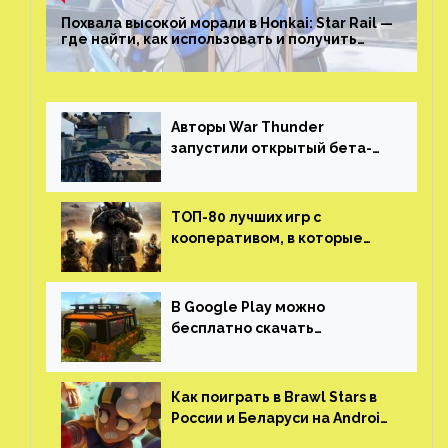
Похвала высокой морали в Honkai: Star Rail —
где найти, как использовать и получить
скрытые достижения
Авторы War Thunder
запустили открытый бета-
тест мобильной версии —
трейлер и скриншоты
ТОП-80 лучших игр с
кооперативом, в которые
можно играть с другом
(никаких MMO)
В Google Play можно
бесплатно скачать
российскую песочницу с
открытым миром, прокачкой,
гонками и тюнингом машины
Как поиграть в Brawl Stars в
России и Беларуси на Android
и iOS