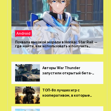
Android
Похвала высокой морали в Honkai: Star Rail —
где найти, как использовать и получить
скрытые достижения
Авторы War Thunder
запустили открытый бета-
тест мобильной версии —
трейлер и скриншоты
ТОП-80 лучших игр с
кооперативом, в которые
можно играть с другом
(никаких MMO)