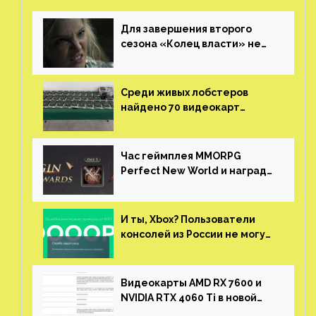
Для завершения второго
сезона «Колец власти» не
нужны сценаристы
Среди живых лобстеров
найдено 70 видеокарт
NVIDIA. Новые чудеса с
китайской таможни
Час геймплея MMORPG
Perfect New World и награды
за участие в ЗБТ
И ты, Xbox? Пользователи
консолей из России не могут
войти в свои учетные записи
Видеокарты AMD RX 7600 и
NVIDIA RTX 4060 Ti в новой
утечке