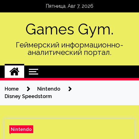
Skip
Пятница, Авг 7, 2026
to
content
Games Gym.
Геймерский информационно-
аналитический портал.
Home
Nintendo
Disney Speedstorm
Nintendo