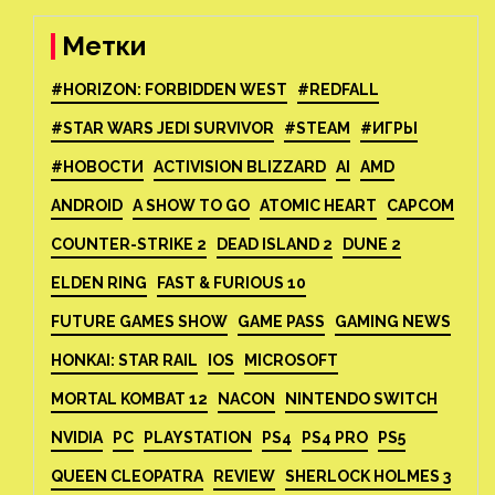
Метки
#HORIZON: FORBIDDEN WEST
#REDFALL
#STAR WARS JEDI SURVIVOR
#STEAM
#ИГРЫ
#НОВОСТИ
ACTIVISION BLIZZARD
AI
AMD
ANDROID
A SHOW TO GO
ATOMIC HEART
CAPCOM
COUNTER-STRIKE 2
DEAD ISLAND 2
DUNE 2
ELDEN RING
FAST & FURIOUS 10
FUTURE GAMES SHOW
GAME PASS
GAMING NEWS
HONKAI: STAR RAIL
IOS
MICROSOFT
MORTAL KOMBAT 12
NACON
NINTENDO SWITCH
NVIDIA
PC
PLAYSTATION
PS4
PS4 PRO
PS5
QUEEN CLEOPATRA
REVIEW
SHERLOCK HOLMES 3