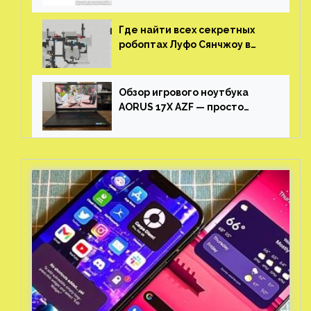
Где найти всех секретных
робоптах Луфо Сянчжоу в
Honkai: Star Rail
Обзор игрового ноутбука
AORUS 17X AZF — просто
пушка