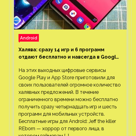
Android
Халява: сразу 14 игр и 6 программ
отдают бесплатно и навсегда в Google
Play и App Store. Есть проект с 1 млн
На этих выходных цифровые сервисы
загрузок
Google Play и App Store приготовили для
своих пользователей огромное количество
халявных предложений. В течение
ограниченного времени можно бесплатно
получить сразу четырнадцать игр и шесть
программ для мобильных устройств.
Бесплатные игры для Android: Jeff the killer
REborn — хоррор от первого лица, в
котором геймерам […]