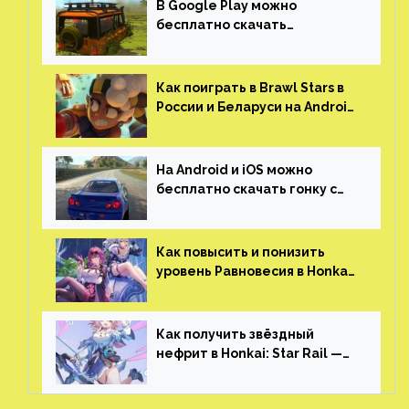
В Google Play можно
бесплатно скачать
российскую песочницу с
открытым миром, прокачкой,
гонками и тюнингом машины
Как поиграть в Brawl Stars в
России и Беларуси на Android
и iOS
На Android и iOS можно
бесплатно скачать гонку с
огромным открытым миром,
который больше, чем в
Skyrim и GTA: San Andreas
Как повысить и понизить
уровень Равновесия в Honkai:
Star Rail
Как получить звёздный
нефрит в Honkai: Star Rail —
все способы фарма