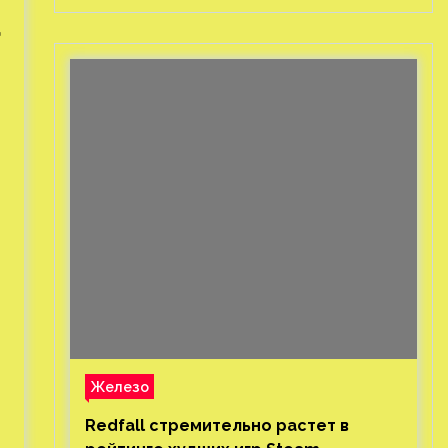
d
Железо
Redfall стремительно растет в