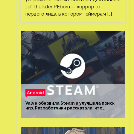
Jeff the killer REborn — хоррор от
первого лица, в котором геймерам […]
Android
Valve обновила Steam и улучшила поиск
игр. Разработчики рассказали, что
изменилось и как теперь искать проекты