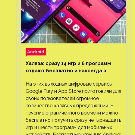
Android
Халява: сразу 14 игр и 6 программ
отдают бесплатно и навсегда в
Google Play и App Store. Есть проект
На этих выходных цифровые сервисы
с 1 млн загрузок
Google Play и App Store приготовили для
своих пользователей огромное
количество халявных предложений. В
течение ограниченного времени можно
бесплатно получить сразу четырнадцать
игр и шесть программ для мобильных
устройств. Бесплатные игры для Android: