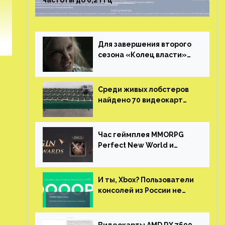
частоты до 6,2 ГГц
Для завершения второго
сезона «Колец власти»
не нужны сценаристы
Среди живых лобстеров
найдено 70 видеокарт
NVIDIA. Новые чудеса с
китайской таможни
Час геймплея MMORPG
Perfect New World и
награды за участие в ЗБТ
И ты, Xbox? Пользователи
консолей из России не
могут войти в свои
учетные записи