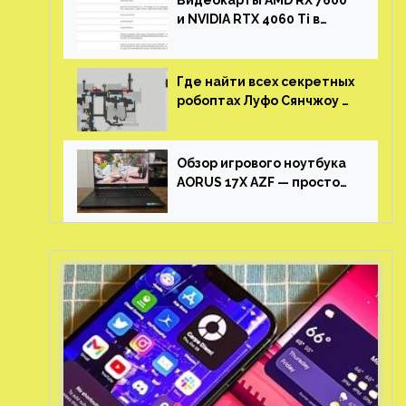
Видеокарты AMD RX 7600
и NVIDIA RTX 4060 Ti в
новой утечке
Где найти всех секретных
робоптах Луфо Сянчжоу в
Honkai: Star Rail
Обзор игрового ноутбука
AORUS 17X AZF — просто
пушка