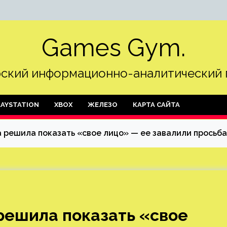
Games Gym.
ский информационно-аналитический 
LAYSTATION
XBOX
ЖЕЛЕЗО
КАРТА САЙТА
решила показать «свое лицо» — ее завалили просьбам
решила показать «свое