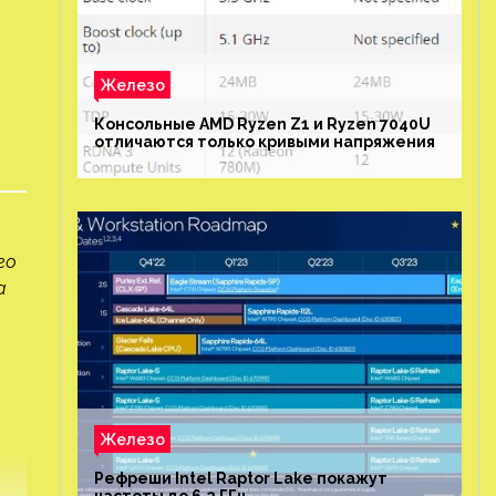
Железо
Консольные AMD Ryzen Z1 и Ryzen 7040U
отличаются только кривыми напряжения
го
а
Железо
Рефреши Intel Raptor Lake покажут