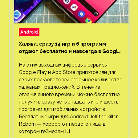
Android
Халява: сразу 14 игр и 6 программ
отдают бесплатно и навсегда в Google
Play и App Store. Есть проект с 1 млн
На этих выходных цифровые сервисы
загрузок
Google Play и App Store приготовили для
своих пользователей огромное количество
халявных предложений. В течение
ограниченного времени можно бесплатно
получить сразу четырнадцать игр и шесть
программ для мобильных устройств.
Бесплатные игры для Android: Jeff the killer
REborn — хоррор от первого лица, в
котором геймерам […]