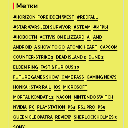
Метки
#HORIZON: FORBIDDEN WEST
#REDFALL
#STAR WARS JEDI SURVIVOR
#STEAM
#ИГРЫ
#НОВОСТИ
ACTIVISION BLIZZARD
AI
AMD
ANDROID
A SHOW TO GO
ATOMIC HEART
CAPCOM
COUNTER-STRIKE 2
DEAD ISLAND 2
DUNE 2
ELDEN RING
FAST & FURIOUS 10
FUTURE GAMES SHOW
GAME PASS
GAMING NEWS
HONKAI: STAR RAIL
IOS
MICROSOFT
MORTAL KOMBAT 12
NACON
NINTENDO SWITCH
NVIDIA
PC
PLAYSTATION
PS4
PS4 PRO
PS5
QUEEN CLEOPATRA
REVIEW
SHERLOCK HOLMES 3
SONY