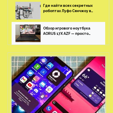
Где найти всех секретных
робоптах Луфо Сянчжоу в
Honkai: Star Rail
Обзор игрового ноутбука
AORUS 17X AZF — просто
пушка