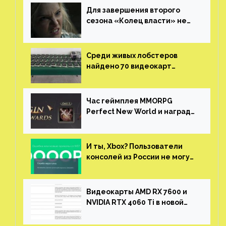
Для завершения второго
сезона «Колец власти» не
нужны сценаристы
Среди живых лобстеров
найдено 70 видеокарт
NVIDIA. Новые чудеса с
китайской таможни
Час геймплея MMORPG
Perfect New World и награды
за участие в ЗБТ
И ты, Xbox? Пользователи
консолей из России не могут
войти в свои учетные записи
Видеокарты AMD RX 7600 и
NVIDIA RTX 4060 Ti в новой
утечке