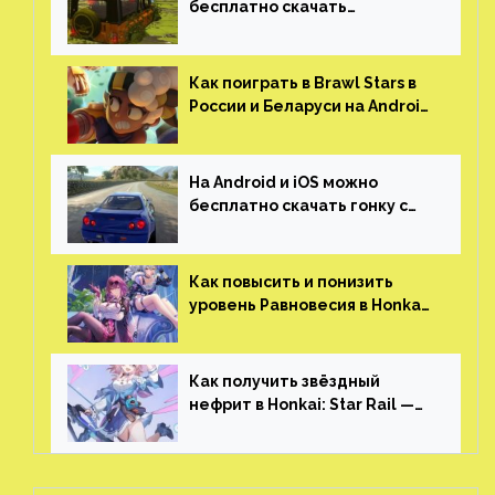
бесплатно скачать
российскую песочницу с
открытым миром, прокачкой,
гонками и тюнингом машины
Как поиграть в Brawl Stars в
России и Беларуси на Android
и iOS
На Android и iOS можно
бесплатно скачать гонку с
огромным открытым миром,
который больше, чем в
Skyrim и GTA: San Andreas
Как повысить и понизить
уровень Равновесия в Honkai:
Star Rail
Как получить звёздный
нефрит в Honkai: Star Rail —
все способы фарма