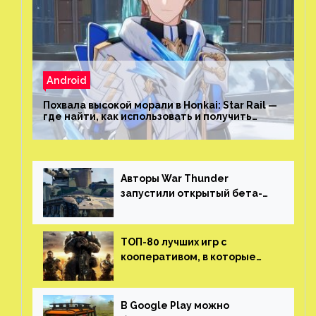
Android
Похвала высокой морали в Honkai: Star Rail —
где найти, как использовать и получить
скрытые достижения
Авторы War Thunder
запустили открытый бета-
тест мобильной версии —
трейлер и скриншоты
ТОП-80 лучших игр с
кооперативом, в которые
можно играть с другом
(никаких MMO)
В Google Play можно