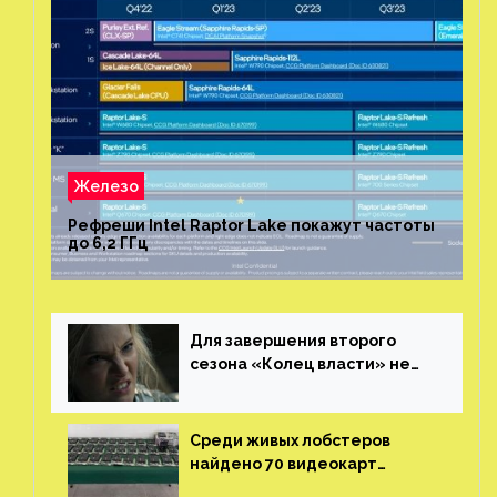
Железо
Рефреши Intel Raptor Lake покажут частоты
до 6,2 ГГц
Для завершения второго
сезона «Колец власти» не
нужны сценаристы
Среди живых лобстеров
найдено 70 видеокарт
NVIDIA. Новые чудеса с