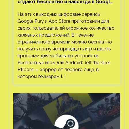
отдают бесплатно и навсегда в Google
Play и App Store. Есть проект с 1 млн
На этих выходных цифровые сервисы
загрузок
Google Play и App Store приготовили для
своих пользователей огромное количество
халявных предложений. В течение
ограниченного времени можно бесплатно
получить сразу четырнадцать игр и шесть
программ для мобильных устройств.
Бесплатные игры для Android: Jeff the killer
REborn — хоррор от первого лица, в
котором геймерам […]