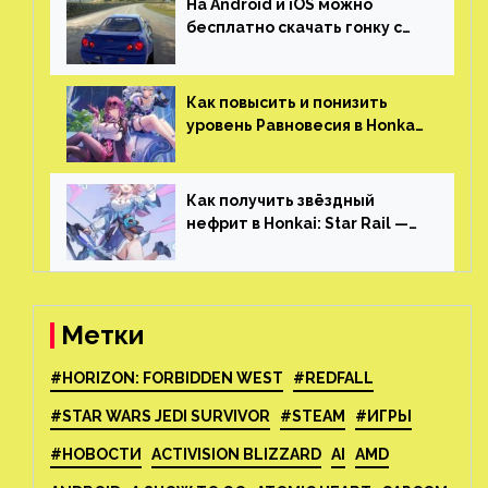
На Android и iOS можно
бесплатно скачать гонку с
огромным открытым миром,
который больше, чем в
Skyrim и GTA: San Andreas
Как повысить и понизить
уровень Равновесия в Honkai:
Star Rail
Как получить звёздный
нефрит в Honkai: Star Rail —
все способы фарма
Метки
#HORIZON: FORBIDDEN WEST
#REDFALL
#STAR WARS JEDI SURVIVOR
#STEAM
#ИГРЫ
#НОВОСТИ
ACTIVISION BLIZZARD
AI
AMD