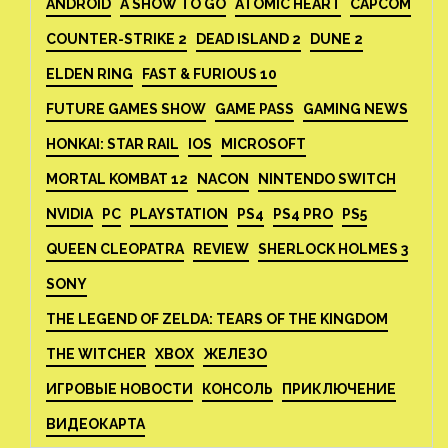
ANDROID
A SHOW TO GO
ATOMIC HEART
CAPCOM
COUNTER-STRIKE 2
DEAD ISLAND 2
DUNE 2
ELDEN RING
FAST & FURIOUS 10
FUTURE GAMES SHOW
GAME PASS
GAMING NEWS
HONKAI: STAR RAIL
IOS
MICROSOFT
MORTAL KOMBAT 12
NACON
NINTENDO SWITCH
NVIDIA
PC
PLAYSTATION
PS4
PS4 PRO
PS5
QUEEN CLEOPATRA
REVIEW
SHERLOCK HOLMES 3
SONY
THE LEGEND OF ZELDA: TEARS OF THE KINGDOM
THE WITCHER
XBOX
ЖЕЛЕЗО
ИГРОВЫЕ НОВОСТИ
КОНСОЛЬ
ПРИКЛЮЧЕНИЕ
ВИДЕОКАРТА