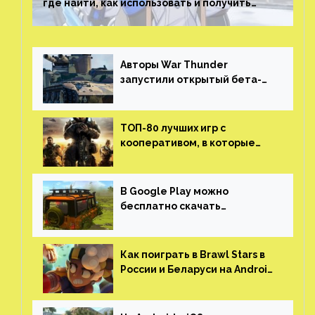
где найти, как использовать и получить
скрытые достижения
Авторы War Thunder
запустили открытый бета-
тест мобильной версии —
трейлер и скриншоты
ТОП-80 лучших игр с
кооперативом, в которые
можно играть с другом
(никаких MMO)
В Google Play можно
бесплатно скачать
российскую песочницу с
открытым миром, прокачкой,
гонками и тюнингом машины
Как поиграть в Brawl Stars в
России и Беларуси на Android
и iOS