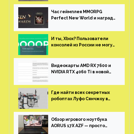
китайской таможни
Час геймплея MMORPG
Perfect New World и награды
за участие в ЗБТ
И ты, Xbox? Пользователи
консолей из России не могут
войти в свои учетные записи
Видеокарты AMD RX 7600 и
NVIDIA RTX 4060 Ti в новой
утечке
Где найти всех секретных
робоптах Луфо Сянчжоу в
Honkai: Star Rail
Обзор игрового ноутбука
AORUS 17X AZF — просто
пушка