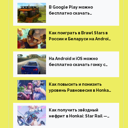
В Google Play можно
бесплатно скачать
российскую песочницу с
открытым миром, прокачкой,
гонками и тюнингом машины
Как поиграть в Brawl Stars в
России и Беларуси на Android
и iOS
На Android и iOS можно
бесплатно скачать гонку с
огромным открытым миром,
который больше, чем в
Skyrim и GTA: San Andreas
Как повысить и понизить
уровень Равновесия в Honkai:
Star Rail
Как получить звёздный
нефрит в Honkai: Star Rail —
все способы фарма