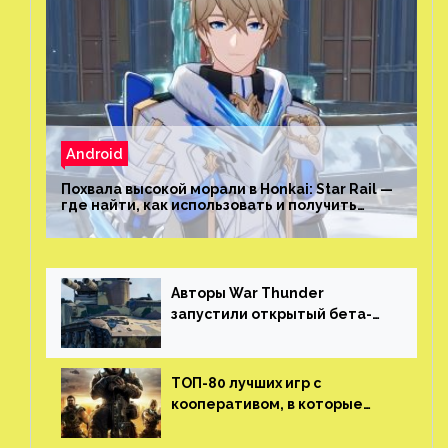
Android
Похвала высокой морали в Honkai: Star Rail —
где найти, как использовать и получить
скрытые достижения
Авторы War Thunder
запустили открытый бета-
тест мобильной версии —
трейлер и скриншоты
ТОП-80 лучших игр с
кооперативом, в которые
можно играть с другом
(никаких MMO)