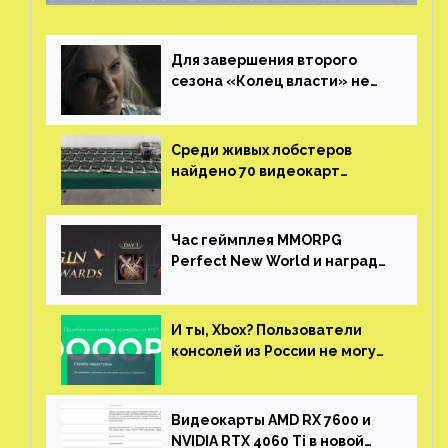
Для завершения второго
сезона «Колец власти» не
нужны сценаристы
Среди живых лобстеров
найдено 70 видеокарт
NVIDIA. Новые чудеса с
китайской таможни
Час геймплея MMORPG
Perfect New World и награды
за участие в ЗБТ
И ты, Xbox? Пользователи
консолей из России не могут
войти в свои учетные записи
Видеокарты AMD RX 7600 и
NVIDIA RTX 4060 Ti в новой