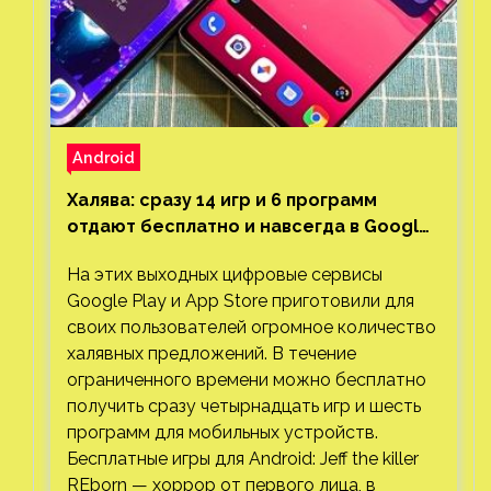
Android
Халява: сразу 14 игр и 6 программ
отдают бесплатно и навсегда в Google
Play и App Store. Есть проект с 1 млн
На этих выходных цифровые сервисы
загрузок
Google Play и App Store приготовили для
своих пользователей огромное количество
халявных предложений. В течение
ограниченного времени можно бесплатно
получить сразу четырнадцать игр и шесть
программ для мобильных устройств.
Бесплатные игры для Android: Jeff the killer
REborn — хоррор от первого лица, в