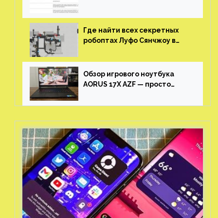
утечке
Где найти всех секретных
робоптах Луфо Сянчжоу в
Honkai: Star Rail
Обзор игрового ноутбука
AORUS 17X AZF — просто
пушка