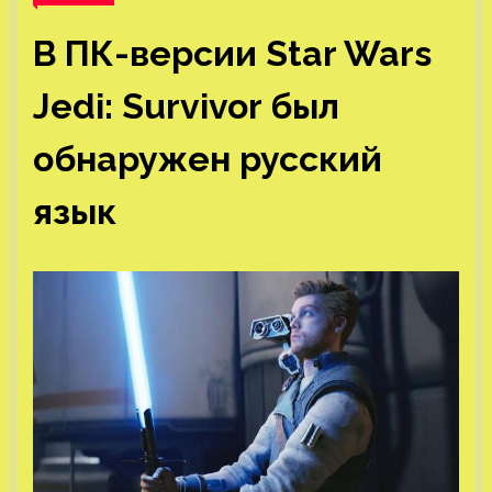
В ПК-версии Star Wars
Jedi: Survivor был
обнаружен русский
язык