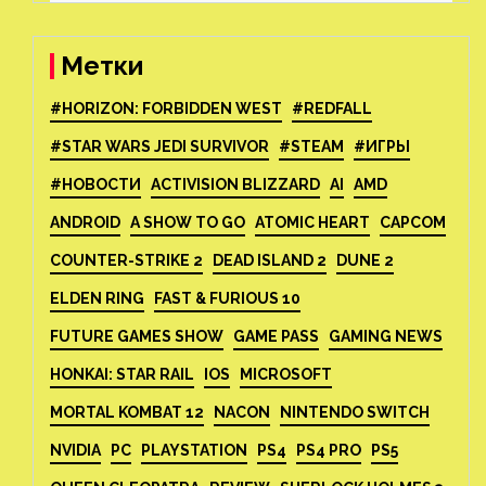
Метки
#HORIZON: FORBIDDEN WEST
#REDFALL
#STAR WARS JEDI SURVIVOR
#STEAM
#ИГРЫ
#НОВОСТИ
ACTIVISION BLIZZARD
AI
AMD
ANDROID
A SHOW TO GO
ATOMIC HEART
CAPCOM
COUNTER-STRIKE 2
DEAD ISLAND 2
DUNE 2
ELDEN RING
FAST & FURIOUS 10
FUTURE GAMES SHOW
GAME PASS
GAMING NEWS
HONKAI: STAR RAIL
IOS
MICROSOFT
MORTAL KOMBAT 12
NACON
NINTENDO SWITCH
NVIDIA
PC
PLAYSTATION
PS4
PS4 PRO
PS5