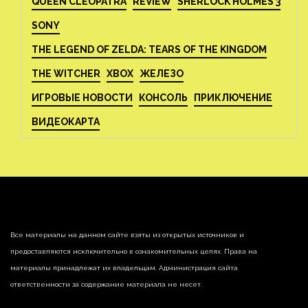
QUEEN CLEOPATRA
REVIEW
SHERLOCK HOLMES 3
SONY
THE LEGEND OF ZELDA: TEARS OF THE KINGDOM
THE WITCHER
XBOX
ЖЕЛЕЗО
ИГРОВЫЕ НОВОСТИ
КОНСОЛЬ
ПРИКЛЮЧЕНИЕ
ВИДЕОКАРТА
Все материалы на данном сайте взяты из открытых источников и
предоставляются исключительно в ознакомительных целях. Права на
материалы принадлежат их владельцам. Администрация сайта
ответственности за содержание материала не несет.