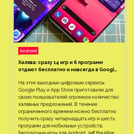
Android
Халява: сразу 14 игр и 6 программ
отдают бесплатно и навсегда в Google
Play и App Store. Есть проект с 1 млн
На этих выходных цифровые сервисы
загрузок
Google Play и App Store приготовили для
своих пользователей огромное количество
халявных предложений. В течение
ограниченного времени можно бесплатно
получить сразу четырнадцать игр и шесть
программ для мобильных устройств.
Бесплатные игры для Android: Jeff the killer