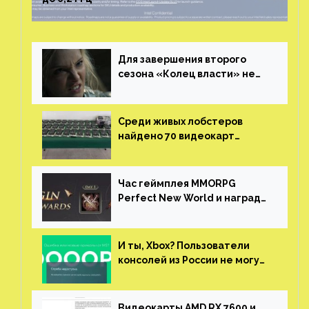
Для завершения второго
сезона «Колец власти» не
нужны сценаристы
Среди живых лобстеров
найдено 70 видеокарт
NVIDIA. Новые чудеса с
китайской таможни
Час геймплея MMORPG
Perfect New World и награды
за участие в ЗБТ
И ты, Xbox? Пользователи
консолей из России не могут
войти в свои учетные записи
Видеокарты AMD RX 7600 и