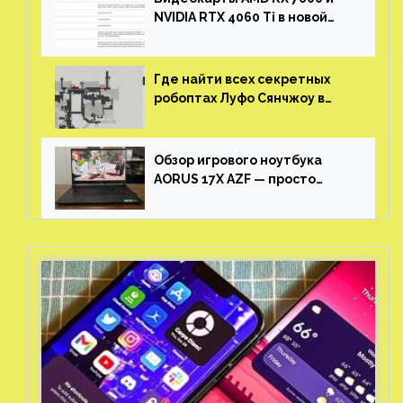
NVIDIA RTX 4060 Ti в новой
утечке
Где найти всех секретных
робоптах Луфо Сянчжоу в
Honkai: Star Rail
Обзор игрового ноутбука
AORUS 17X AZF — просто
пушка