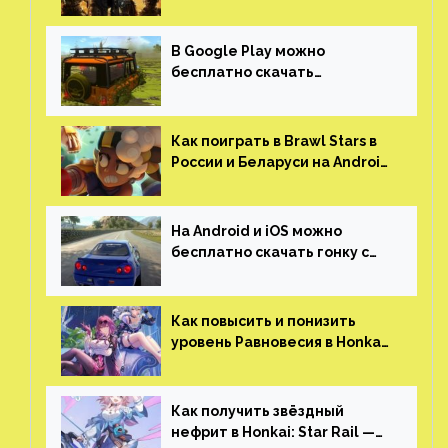
можно играть с другом
(никаких MMO)
В Google Play можно
бесплатно скачать
российскую песочницу с
открытым миром, прокачкой,
гонками и тюнингом машины
Как поиграть в Brawl Stars в
России и Беларуси на Android
и iOS
На Android и iOS можно
бесплатно скачать гонку с
огромным открытым миром,
который больше, чем в
Skyrim и GTA: San Andreas
Как повысить и понизить
уровень Равновесия в Honkai:
Star Rail
Как получить звёздный
нефрит в Honkai: Star Rail —