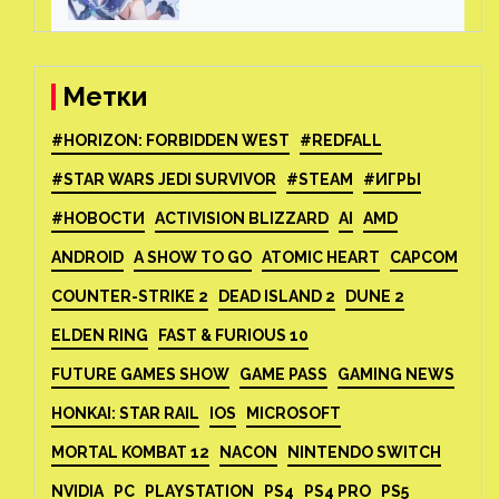
все способы фарма
Метки
#HORIZON: FORBIDDEN WEST
#REDFALL
#STAR WARS JEDI SURVIVOR
#STEAM
#ИГРЫ
#НОВОСТИ
ACTIVISION BLIZZARD
AI
AMD
ANDROID
A SHOW TO GO
ATOMIC HEART
CAPCOM
COUNTER-STRIKE 2
DEAD ISLAND 2
DUNE 2
ELDEN RING
FAST & FURIOUS 10
FUTURE GAMES SHOW
GAME PASS
GAMING NEWS
HONKAI: STAR RAIL
IOS
MICROSOFT
MORTAL KOMBAT 12
NACON
NINTENDO SWITCH
NVIDIA
PC
PLAYSTATION
PS4
PS4 PRO
PS5