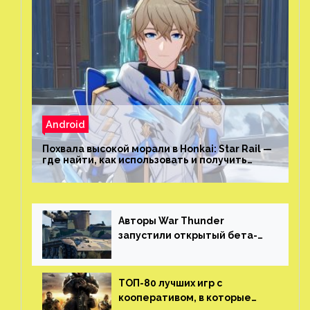
Android
Похвала высокой морали в Honkai: Star Rail —
где найти, как использовать и получить
скрытые достижения
Авторы War Thunder
запустили открытый бета-
тест мобильной версии —
трейлер и скриншоты
ТОП-80 лучших игр с
кооперативом, в которые