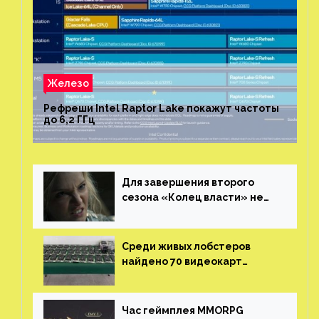
Железо
Рефреши Intel Raptor Lake покажут частоты
до 6,2 ГГц
Для завершения второго
сезона «Колец власти» не
нужны сценаристы
Среди живых лобстеров
найдено 70 видеокарт
NVIDIA. Новые чудеса с
китайской таможни
Час геймплея MMORPG