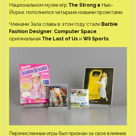
Национальном музее игр
The Strong в
Нью-
Йорке, пополнился четырьмя новыми проектами.
Членами Зала славы в этом году стали
Barbie
Fashion Designer
,
Computer Space
,
оригинальная
The Last of Us
и
Wii Sports
.
Перечисленные игры был признан за свое влияние