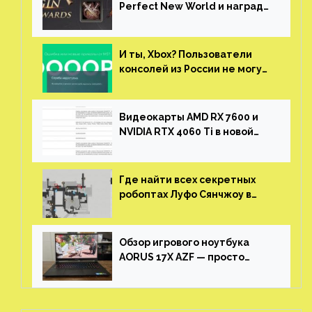
Perfect New World и награды
за участие в ЗБТ
И ты, Xbox? Пользователи
консолей из России не могут
войти в свои учетные записи
Видеокарты AMD RX 7600 и
NVIDIA RTX 4060 Ti в новой
утечке
Где найти всех секретных
робоптах Луфо Сянчжоу в
Honkai: Star Rail
Обзор игрового ноутбука
AORUS 17X AZF — просто
пушка