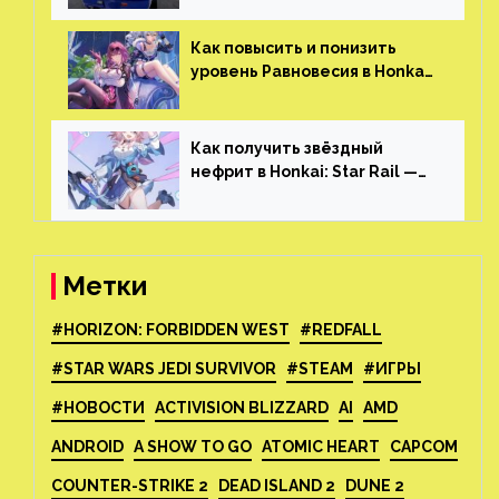
который больше, чем в
Skyrim и GTA: San Andreas
Как повысить и понизить
уровень Равновесия в Honkai:
Star Rail
Как получить звёздный
нефрит в Honkai: Star Rail —
все способы фарма
Метки
#HORIZON: FORBIDDEN WEST
#REDFALL
#STAR WARS JEDI SURVIVOR
#STEAM
#ИГРЫ
#НОВОСТИ
ACTIVISION BLIZZARD
AI
AMD
ANDROID
A SHOW TO GO
ATOMIC HEART
CAPCOM
COUNTER-STRIKE 2
DEAD ISLAND 2
DUNE 2