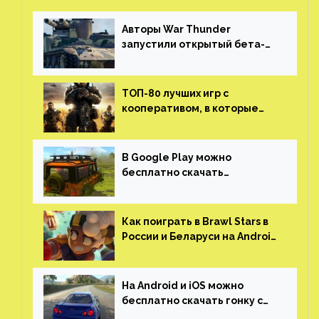
Авторы War Thunder
запустили открытый бета-
тест мобильной версии —
трейлер и скриншоты
ТОП-80 лучших игр с
кооперативом, в которые
можно играть с другом
(никаких MMO)
В Google Play можно
бесплатно скачать
российскую песочницу с
открытым миром, прокачкой,
гонками и тюнингом машины
Как поиграть в Brawl Stars в
России и Беларуси на Android
и iOS
На Android и iOS можно
бесплатно скачать гонку с
огромным открытым миром,