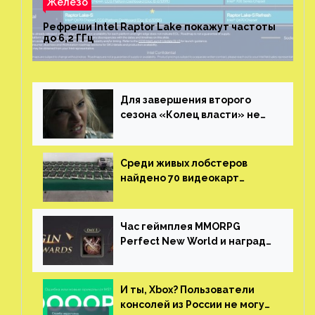
Железо
Рефреши Intel Raptor Lake покажут частоты
до 6,2 ГГц
Для завершения второго
сезона «Колец власти» не
нужны сценаристы
Среди живых лобстеров
найдено 70 видеокарт
NVIDIA. Новые чудеса с
китайской таможни
Час геймплея MMORPG
Perfect New World и награды
за участие в ЗБТ
И ты, Xbox? Пользователи
консолей из России не могут