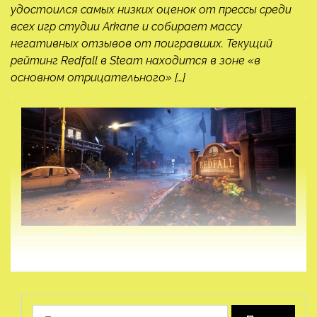
удостоился самых низких оценок от прессы среди
всех игр студии Arkane и собирает массу
негативных отзывов от поигравших. Текущий
рейтинг Redfall в Steam находится в зоне «в
основном отрицательного» […]
Найти: