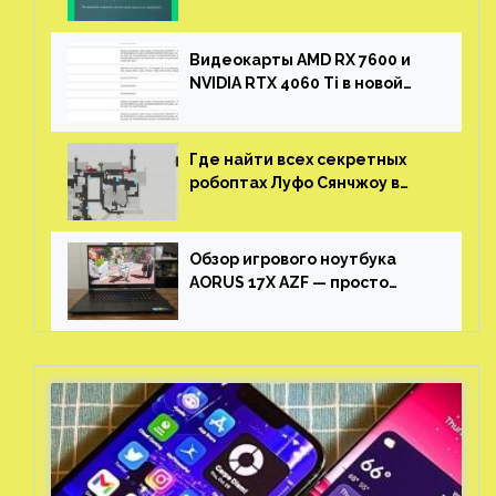
войти в свои учетные записи
Видеокарты AMD RX 7600 и
NVIDIA RTX 4060 Ti в новой
утечке
Где найти всех секретных
робоптах Луфо Сянчжоу в
Honkai: Star Rail
Обзор игрового ноутбука
AORUS 17X AZF — просто
пушка