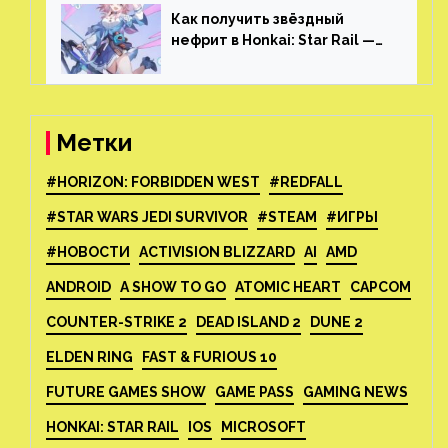
Как получить звёздный
нефрит в Honkai: Star Rail —
все способы фарма
Метки
#HORIZON: FORBIDDEN WEST
#REDFALL
#STAR WARS JEDI SURVIVOR
#STEAM
#ИГРЫ
#НОВОСТИ
ACTIVISION BLIZZARD
AI
AMD
ANDROID
A SHOW TO GO
ATOMIC HEART
CAPCOM
COUNTER-STRIKE 2
DEAD ISLAND 2
DUNE 2
ELDEN RING
FAST & FURIOUS 10
FUTURE GAMES SHOW
GAME PASS
GAMING NEWS
HONKAI: STAR RAIL
IOS
MICROSOFT