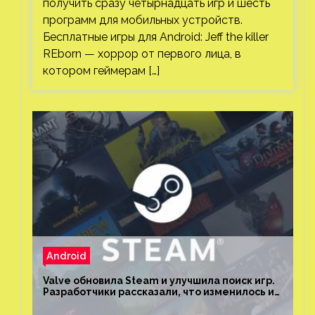
получить сразу четырнадцать игр и шесть
программ для мобильных устройств.
Бесплатные игры для Android: Jeff the killer
REborn — хоррор от первого лица, в
котором геймерам […]
Android
Valve обновила Steam и улучшила поиск игр.
Разработчики рассказали, что изменилось и
как теперь искать проекты