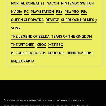
MORTAL KOMBAT 12
NACON
NINTENDO SWITCH
NVIDIA
PC
PLAYSTATION
PS4
PS4 PRO
PS5
QUEEN CLEOPATRA
REVIEW
SHERLOCK HOLMES 3
SONY
THE LEGEND OF ZELDA: TEARS OF THE KINGDOM
THE WITCHER
XBOX
ЖЕЛЕЗО
ИГРОВЫЕ НОВОСТИ
КОНСОЛЬ
ПРИКЛЮЧЕНИЕ
ВИДЕОКАРТА
Все материалы на данном сайте взяты из открытых источников и
предоставляются исключительно в ознакомительных целях. Права на