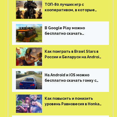
ТОП-80 лучших игр с
кооперативом, в которые
можно играть с другом
(никаких MMO)
В Google Play можно
бесплатно скачать
российскую песочницу с
открытым миром, прокачкой,
гонками и тюнингом машины
Как поиграть в Brawl Stars в
России и Беларуси на Android
и iOS
На Android и iOS можно
бесплатно скачать гонку с
огромным открытым миром,
который больше, чем в
Skyrim и GTA: San Andreas
Как повысить и понизить
уровень Равновесия в Honkai:
Star Rail