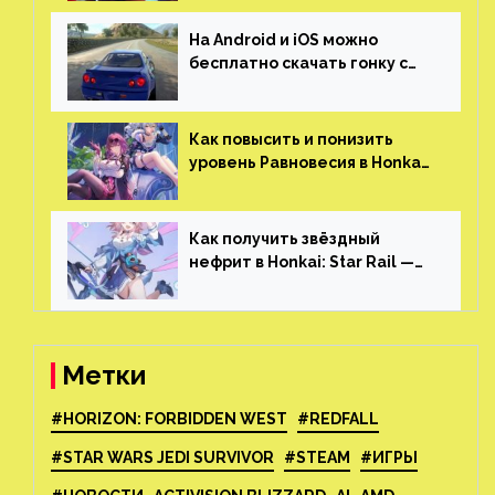
На Android и iOS можно
бесплатно скачать гонку с
огромным открытым миром,
который больше, чем в
Skyrim и GTA: San Andreas
Как повысить и понизить
уровень Равновесия в Honkai:
Star Rail
Как получить звёздный
нефрит в Honkai: Star Rail —
все способы фарма
Метки
#HORIZON: FORBIDDEN WEST
#REDFALL
#STAR WARS JEDI SURVIVOR
#STEAM
#ИГРЫ