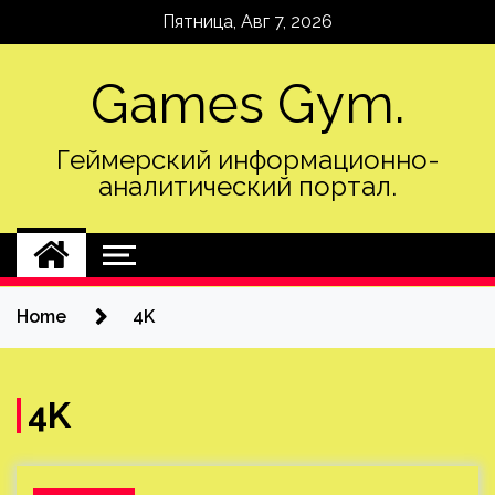
Skip
Пятница, Авг 7, 2026
to
content
Games Gym.
Геймерский информационно-
аналитический портал.
Home
4K
4K