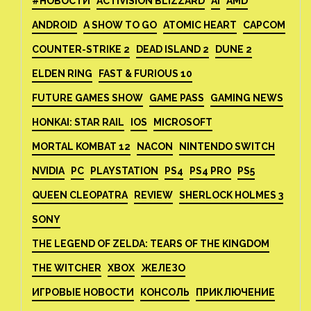
#НОВОСТИ
ACTIVISION BLIZZARD
AI
AMD
ANDROID
A SHOW TO GO
ATOMIC HEART
CAPCOM
COUNTER-STRIKE 2
DEAD ISLAND 2
DUNE 2
ELDEN RING
FAST & FURIOUS 10
FUTURE GAMES SHOW
GAME PASS
GAMING NEWS
HONKAI: STAR RAIL
IOS
MICROSOFT
MORTAL KOMBAT 12
NACON
NINTENDO SWITCH
NVIDIA
PC
PLAYSTATION
PS4
PS4 PRO
PS5
QUEEN CLEOPATRA
REVIEW
SHERLOCK HOLMES 3
SONY
THE LEGEND OF ZELDA: TEARS OF THE KINGDOM
THE WITCHER
XBOX
ЖЕЛЕЗО
ИГРОВЫЕ НОВОСТИ
КОНСОЛЬ
ПРИКЛЮЧЕНИЕ