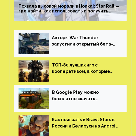
Похвала высокой морали в Honkai: Star Rail —
где найти, как использовать и получить
скрытые достижения
Авторы War Thunder
запустили открытый бета-
тест мобильной версии —
трейлер и скриншоты
ТОП-80 лучших игр с
кооперативом, в которые
можно играть с другом
(никаких MMO)
В Google Play можно
бесплатно скачать
российскую песочницу с
открытым миром, прокачкой,
гонками и тюнингом машины
Как поиграть в Brawl Stars в
России и Беларуси на Android
и iOS