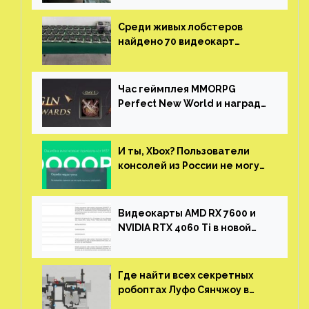
Среди живых лобстеров
найдено 70 видеокарт
NVIDIA. Новые чудеса с
китайской таможни
Час геймплея MMORPG
Perfect New World и награды
за участие в ЗБТ
И ты, Xbox? Пользователи
консолей из России не могут
войти в свои учетные записи
Видеокарты AMD RX 7600 и
NVIDIA RTX 4060 Ti в новой
утечке
Где найти всех секретных
робоптах Луфо Сянчжоу в
Honkai: Star Rail