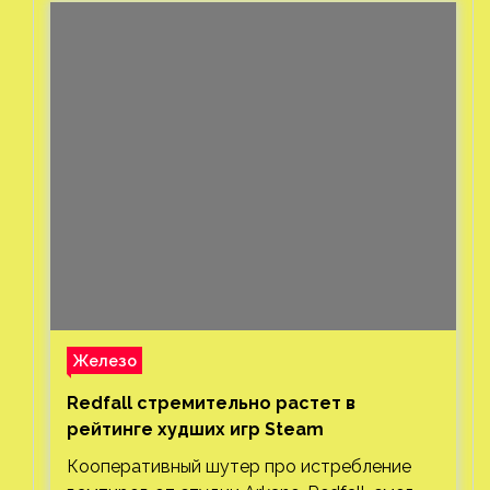
Железо
Redfall стремительно растет в
рейтинге худших игр Steam
Кооперативный шутер про истребление