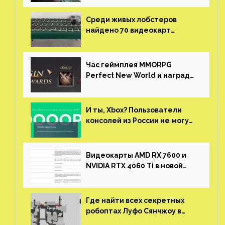
Среди живых лобстеров
найдено 70 видеокарт
NVIDIA. Новые чудеса с
китайской таможни
Час геймплея MMORPG
Perfect New World и награды
за участие в ЗБТ
И ты, Xbox? Пользователи
консолей из России не могут
войти в свои учетные записи
Видеокарты AMD RX 7600 и
NVIDIA RTX 4060 Ti в новой
утечке
Где найти всех секретных
робоптах Луфо Сянчжоу в
Honkai: Star Rail