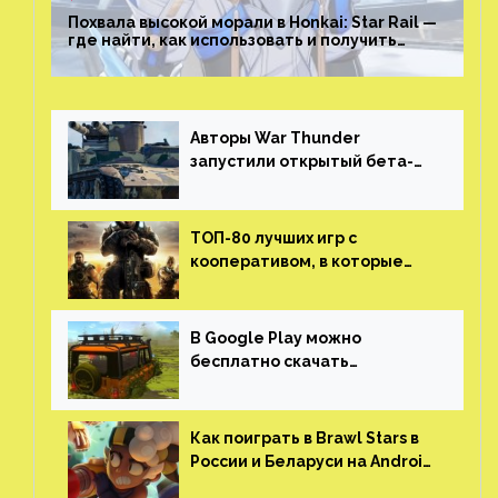
Похвала высокой морали в Honkai: Star Rail —
где найти, как использовать и получить
скрытые достижения
Авторы War Thunder
запустили открытый бета-
тест мобильной версии —
трейлер и скриншоты
ТОП-80 лучших игр с
кооперативом, в которые
можно играть с другом
(никаких MMO)
В Google Play можно
бесплатно скачать
российскую песочницу с
открытым миром, прокачкой,
гонками и тюнингом машины
Как поиграть в Brawl Stars в
России и Беларуси на Android
и iOS