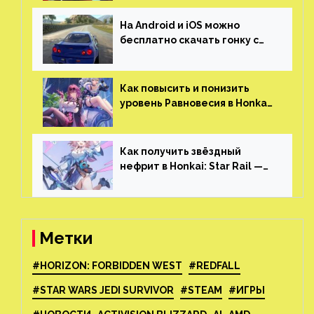
На Android и iOS можно
бесплатно скачать гонку с
огромным открытым миром,
который больше, чем в
Skyrim и GTA: San Andreas
Как повысить и понизить
уровень Равновесия в Honkai:
Star Rail
Как получить звёздный
нефрит в Honkai: Star Rail —
все способы фарма
Метки
#HORIZON: FORBIDDEN WEST
#REDFALL
#STAR WARS JEDI SURVIVOR
#STEAM
#ИГРЫ