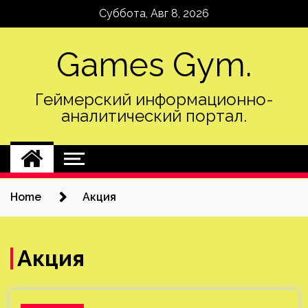
Skip
Суббота, Авг 8, 2026
to
content
Games Gym.
Геймерский информационно-
аналитический портал.
Home
Акция
Акция