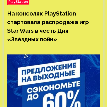
PlayStation
На консолях PlayStation
стартовала распродажа игр
Star Wars в честь Дня
«Звёздных войн»