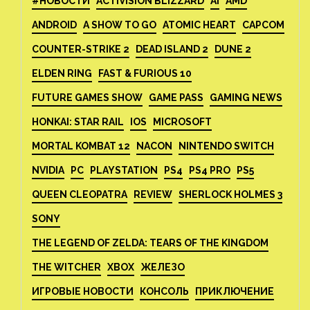
#НОВОСТИ
ACTIVISION BLIZZARD
AI
AMD
ANDROID
A SHOW TO GO
ATOMIC HEART
CAPCOM
COUNTER-STRIKE 2
DEAD ISLAND 2
DUNE 2
ELDEN RING
FAST & FURIOUS 10
FUTURE GAMES SHOW
GAME PASS
GAMING NEWS
HONKAI: STAR RAIL
IOS
MICROSOFT
MORTAL KOMBAT 12
NACON
NINTENDO SWITCH
NVIDIA
PC
PLAYSTATION
PS4
PS4 PRO
PS5
QUEEN CLEOPATRA
REVIEW
SHERLOCK HOLMES 3
SONY
THE LEGEND OF ZELDA: TEARS OF THE KINGDOM
THE WITCHER
XBOX
ЖЕЛЕЗО
ИГРОВЫЕ НОВОСТИ
КОНСОЛЬ
ПРИКЛЮЧЕНИЕ