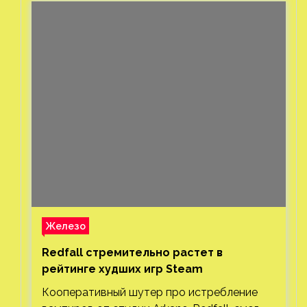
Железо
Redfall стремительно растет в
рейтинге худших игр Steam
Кооперативный шутер про истребление