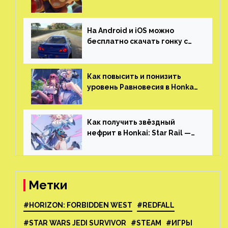
и iOS
На Android и iOS можно
бесплатно скачать гонку с
огромным открытым миром,
который больше, чем в
Skyrim и GTA: San Andreas
Как повысить и понизить
уровень Равновесия в Honkai:
Star Rail
Как получить звёздный
нефрит в Honkai: Star Rail —
все способы фарма
Метки
#HORIZON: FORBIDDEN WEST
#REDFALL
#STAR WARS JEDI SURVIVOR
#STEAM
#ИГРЫ