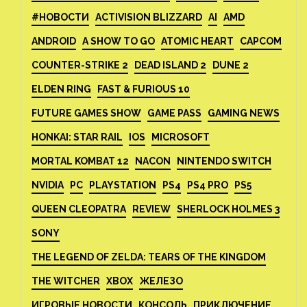
#НОВОСТИ
ACTIVISION BLIZZARD
AI
AMD
ANDROID
A SHOW TO GO
ATOMIC HEART
CAPCOM
COUNTER-STRIKE 2
DEAD ISLAND 2
DUNE 2
ELDEN RING
FAST & FURIOUS 10
FUTURE GAMES SHOW
GAME PASS
GAMING NEWS
HONKAI: STAR RAIL
IOS
MICROSOFT
MORTAL KOMBAT 12
NACON
NINTENDO SWITCH
NVIDIA
PC
PLAYSTATION
PS4
PS4 PRO
PS5
QUEEN CLEOPATRA
REVIEW
SHERLOCK HOLMES 3
SONY
THE LEGEND OF ZELDA: TEARS OF THE KINGDOM
THE WITCHER
XBOX
ЖЕЛЕЗО
ИГРОВЫЕ НОВОСТИ
КОНСОЛЬ
ПРИКЛЮЧЕНИЕ