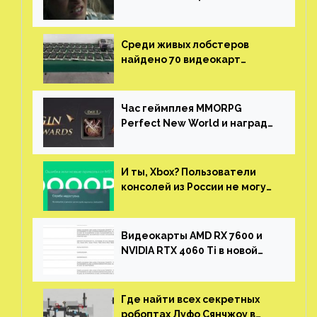
нужны сценаристы
Среди живых лобстеров
найдено 70 видеокарт
NVIDIA. Новые чудеса с
китайской таможни
Час геймплея MMORPG
Perfect New World и награды
за участие в ЗБТ
И ты, Xbox? Пользователи
консолей из России не могут
войти в свои учетные записи
Видеокарты AMD RX 7600 и
NVIDIA RTX 4060 Ti в новой
утечке
Где найти всех секретных
робоптах Луфо Сянчжоу в