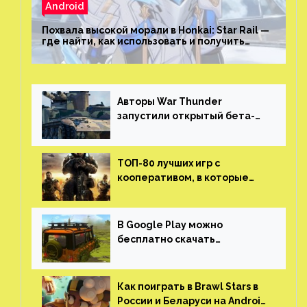
Android
Похвала высокой морали в Honkai: Star Rail —
где найти, как использовать и получить
скрытые достижения
Авторы War Thunder
запустили открытый бета-
тест мобильной версии —
трейлер и скриншоты
ТОП-80 лучших игр с
кооперативом, в которые
можно играть с другом
(никаких MMO)
В Google Play можно
бесплатно скачать
российскую песочницу с
открытым миром, прокачкой,
гонками и тюнингом машины
Как поиграть в Brawl Stars в
России и Беларуси на Android