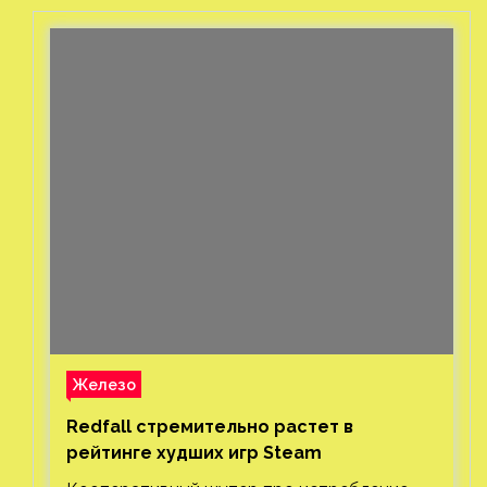
Железо
Redfall стремительно растет в
рейтинге худших игр Steam