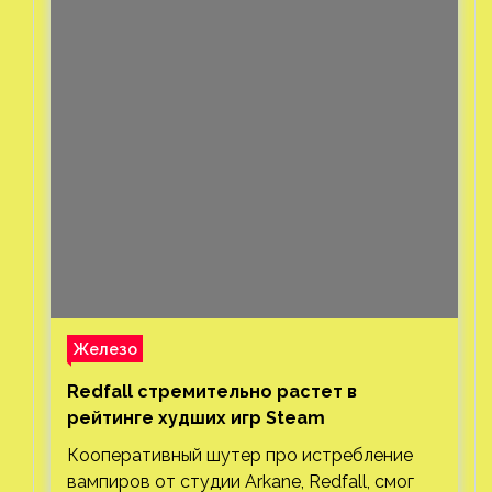
Железо
Redfall стремительно растет в
рейтинге худших игр Steam
Кооперативный шутер про истребление
вампиров от студии Arkane, Redfall, смог