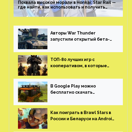
Похвала высокой морали в Honkai: Star Rail —
где найти, как использовать и получить
скрытые достижения
Авторы War Thunder
запустили открытый бета-
тест мобильной версии —
трейлер и скриншоты
ТОП-80 лучших игр с
кооперативом, в которые
можно играть с другом
(никаких MMO)
В Google Play можно
бесплатно скачать
российскую песочницу с
открытым миром, прокачкой,
гонками и тюнингом машины
Как поиграть в Brawl Stars в
России и Беларуси на Android
и iOS