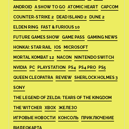
ANDROID
A SHOW TO GO
ATOMIC HEART
CAPCOM
COUNTER-STRIKE 2
DEAD ISLAND 2
DUNE 2
ELDEN RING
FAST & FURIOUS 10
FUTURE GAMES SHOW
GAME PASS
GAMING NEWS
HONKAI: STAR RAIL
IOS
MICROSOFT
MORTAL KOMBAT 12
NACON
NINTENDO SWITCH
NVIDIA
PC
PLAYSTATION
PS4
PS4 PRO
PS5
QUEEN CLEOPATRA
REVIEW
SHERLOCK HOLMES 3
SONY
THE LEGEND OF ZELDA: TEARS OF THE KINGDOM
THE WITCHER
XBOX
ЖЕЛЕЗО
ИГРОВЫЕ НОВОСТИ
КОНСОЛЬ
ПРИКЛЮЧЕНИЕ
ВИДЕОКАРТА