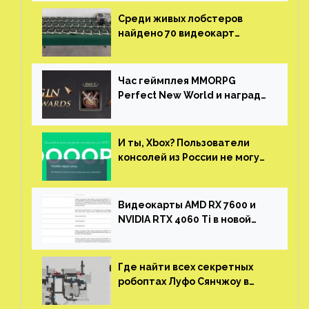
Среди живых лобстеров
найдено 70 видеокарт
NVIDIA. Новые чудеса с
китайской таможни
Час геймплея MMORPG
Perfect New World и награды
за участие в ЗБТ
И ты, Xbox? Пользователи
консолей из России не могут
войти в свои учетные записи
Видеокарты AMD RX 7600 и
NVIDIA RTX 4060 Ti в новой
утечке
Где найти всех секретных
робоптах Луфо Сянчжоу в
Honkai: Star Rail