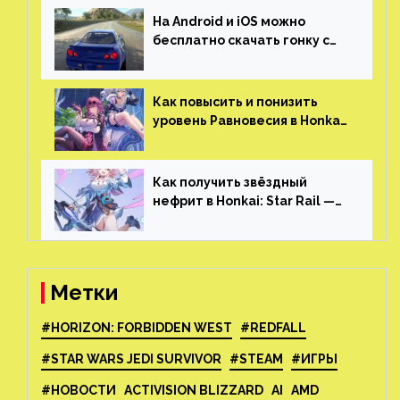
На Android и iOS можно
бесплатно скачать гонку с
огромным открытым миром,
который больше, чем в
Skyrim и GTA: San Andreas
Как повысить и понизить
уровень Равновесия в Honkai:
Star Rail
Как получить звёздный
нефрит в Honkai: Star Rail —
все способы фарма
Метки
#HORIZON: FORBIDDEN WEST
#REDFALL
#STAR WARS JEDI SURVIVOR
#STEAM
#ИГРЫ
#НОВОСТИ
ACTIVISION BLIZZARD
AI
AMD