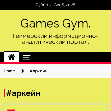
Skip
Суббота, Авг 8, 2026
to
content
Games Gym.
Геймерский информационно-
аналитический портал.
Home
#аркейн
#аркейн