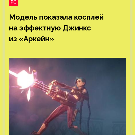
PC
Модель показала косплей
на эффектную Джинкс
из «Аркейн»