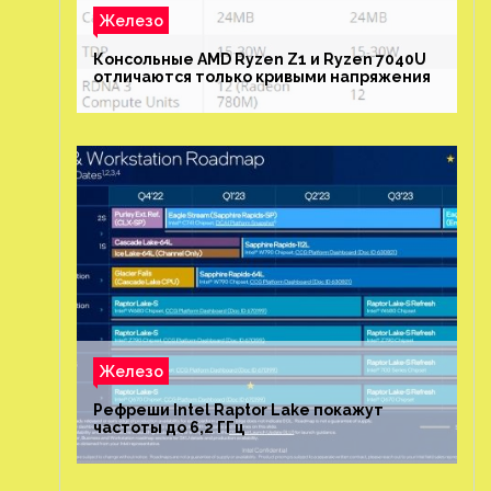
Железо
Консольные AMD Ryzen Z1 и Ryzen 7040U
отличаются только кривыми напряжения
Железо
Рефреши Intel Raptor Lake покажут
частоты до 6,2 ГГц