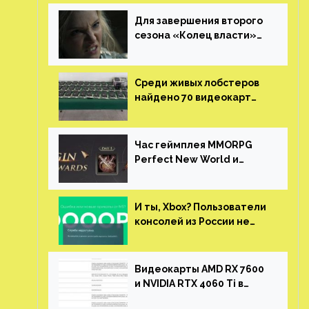
Для завершения второго
сезона «Колец власти»
не нужны сценаристы
Среди живых лобстеров
найдено 70 видеокарт
NVIDIA. Новые чудеса с
китайской таможни
Час геймплея MMORPG
Perfect New World и
награды за участие в ЗБТ
И ты, Xbox? Пользователи
консолей из России не
могут войти в свои
учетные записи
Видеокарты AMD RX 7600
и NVIDIA RTX 4060 Ti в
новой утечке