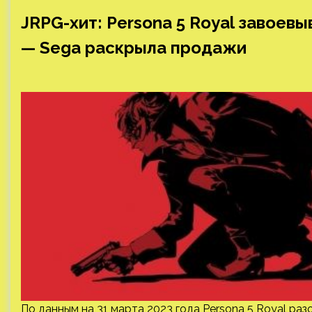
JRPG-хит: Persona 5 Royal завоев
— Sega раскрыла продажи
По данным на 31 марта 2023 года Persona 5 Royal разош