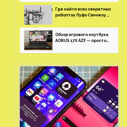
Где найти всех секретных
робоптах Луфо Сянчжоу в
Honkai: Star Rail
Обзор игрового ноутбука
AORUS 17X AZF — просто
пушка