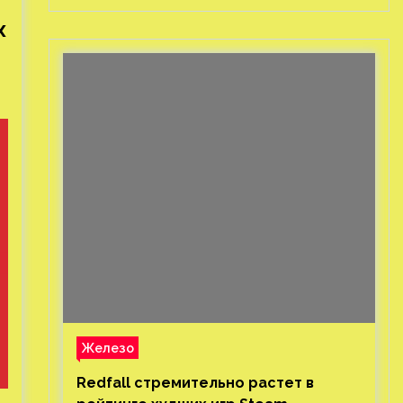
х
Железо
Redfall стремительно растет в