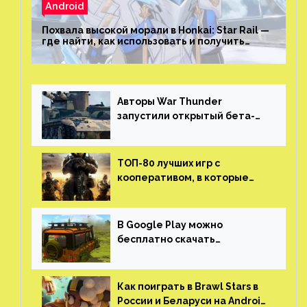
Android
Похвала высокой морали в Honkai: Star Rail —
где найти, как использовать и получить
скрытые достижения
Авторы War Thunder
запустили открытый бета-
тест мобильной версии —
трейлер и скриншоты
ТОП-80 лучших игр с
кооперативом, в которые
можно играть с другом
(никаких MMO)
В Google Play можно
бесплатно скачать
российскую песочницу с
открытым миром, прокачкой,
гонками и тюнингом машины
Как поиграть в Brawl Stars в
России и Беларуси на Android