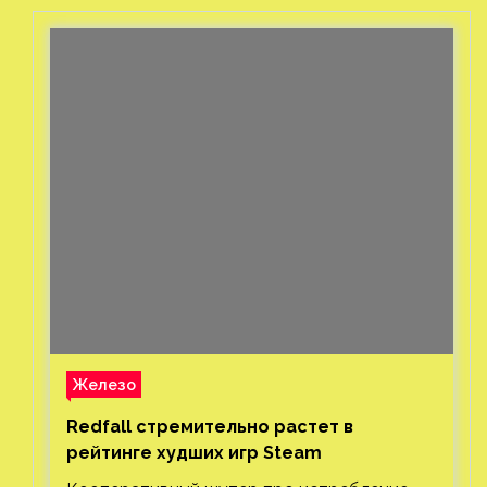
Железо
Redfall стремительно растет в
рейтинге худших игр Steam