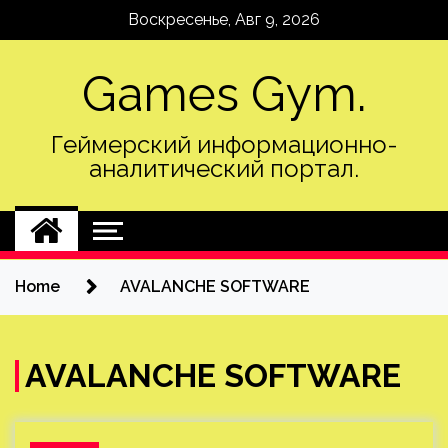
Skip
Воскресенье, Авг 9, 2026
to
content
Games Gym.
Геймерский информационно-
аналитический портал.
Home
AVALANCHE SOFTWARE
AVALANCHE SOFTWARE