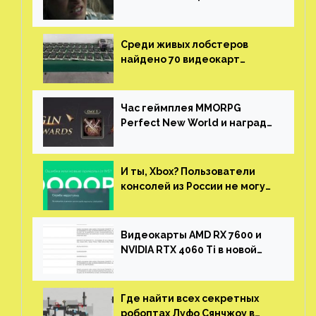
нужны сценаристы
Среди живых лобстеров
найдено 70 видеокарт
NVIDIA. Новые чудеса с
китайской таможни
Час геймплея MMORPG
Perfect New World и награды
за участие в ЗБТ
И ты, Xbox? Пользователи
консолей из России не могут
войти в свои учетные записи
Видеокарты AMD RX 7600 и
NVIDIA RTX 4060 Ti в новой
утечке
Где найти всех секретных
робоптах Луфо Сянчжоу в