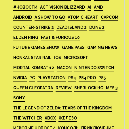
#НОВОСТИ
ACTIVISION BLIZZARD
AI
AMD
ANDROID
A SHOW TO GO
ATOMIC HEART
CAPCOM
COUNTER-STRIKE 2
DEAD ISLAND 2
DUNE 2
ELDEN RING
FAST & FURIOUS 10
FUTURE GAMES SHOW
GAME PASS
GAMING NEWS
HONKAI: STAR RAIL
IOS
MICROSOFT
MORTAL KOMBAT 12
NACON
NINTENDO SWITCH
NVIDIA
PC
PLAYSTATION
PS4
PS4 PRO
PS5
QUEEN CLEOPATRA
REVIEW
SHERLOCK HOLMES 3
SONY
THE LEGEND OF ZELDA: TEARS OF THE KINGDOM
THE WITCHER
XBOX
ЖЕЛЕЗО
ИГРОВЫЕ НОВОСТИ
КОНСОЛЬ
ПРИКЛЮЧЕНИЕ