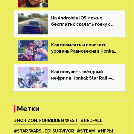
и iOS
На Android и iOS можно
бесплатно скачать гонку с
огромным открытым миром,
который больше, чем в
Skyrim и GTA: San Andreas
Как повысить и понизить
уровень Равновесия в Honkai:
Star Rail
Как получить звёздный
нефрит в Honkai: Star Rail —
все способы фарма
Метки
#HORIZON: FORBIDDEN WEST
#REDFALL
#STAR WARS JEDI SURVIVOR
#STEAM
#ИГРЫ