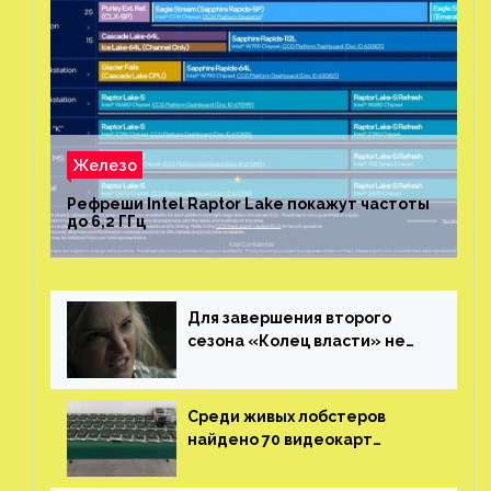
Железо
Рефреши Intel Raptor Lake покажут частоты
до 6,2 ГГц
Для завершения второго
сезона «Колец власти» не
нужны сценаристы
Среди живых лобстеров
найдено 70 видеокарт
NVIDIA. Новые чудеса с
китайской таможни