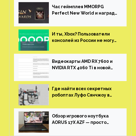
Час геймплея MMORPG
Perfect New World и награды
за участие в ЗБТ
И ты, Xbox? Пользователи
консолей из России не могут
войти в свои учетные записи
Видеокарты AMD RX 7600 и
NVIDIA RTX 4060 Ti в новой
утечке
Где найти всех секретных
робоптах Луфо Сянчжоу в
Honkai: Star Rail
Обзор игрового ноутбука
AORUS 17X AZF — просто
пушка