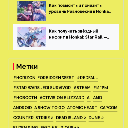
Skyrim и GTA: San Andreas
Как повысить и понизить
уровень Равновесия в Honkai:
Star Rail
Как получить звёздный
нефрит в Honkai: Star Rail —
все способы фарма
Метки
#HORIZON: FORBIDDEN WEST
#REDFALL
#STAR WARS JEDI SURVIVOR
#STEAM
#ИГРЫ
#НОВОСТИ
ACTIVISION BLIZZARD
AI
AMD
ANDROID
A SHOW TO GO
ATOMIC HEART
CAPCOM
COUNTER-STRIKE 2
DEAD ISLAND 2
DUNE 2
ELDEN RING
FAST & FURIOUS 10