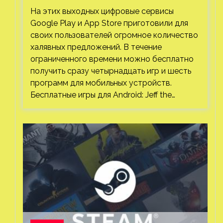
Play и App Store. Есть проект с 1 млн
На этих выходных цифровые сервисы
загрузок
Google Play и App Store приготовили для
своих пользователей огромное количество
халявных предложений. В течение
ограниченного времени можно бесплатно
получить сразу четырнадцать игр и шесть
программ для мобильных устройств.
Бесплатные игры для Android: Jeff the…