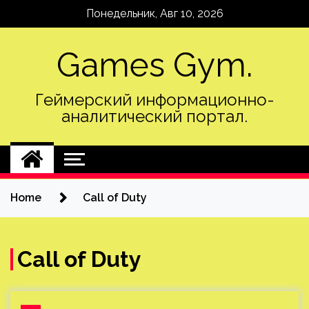
Skip
Понедельник, Авг 10, 2026
to
content
Games Gym.
Геймерский информационно-
аналитический портал.
Home
Call of Duty
Call of Duty