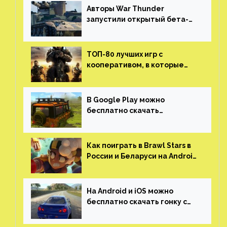
Авторы War Thunder
запустили открытый бета-
тест мобильной версии —
трейлер и скриншоты
ТОП-80 лучших игр с
кооперативом, в которые
можно играть с другом
(никаких MMO)
В Google Play можно
бесплатно скачать
российскую песочницу с
открытым миром, прокачкой,
гонками и тюнингом машины
Как поиграть в Brawl Stars в
России и Беларуси на Android
и iOS
На Android и iOS можно
бесплатно скачать гонку с
огромным открытым миром,
который больше, чем в