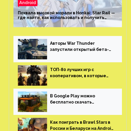
Android
Похвала высокой морали в Honkai: Star Rail —
где найти, как использовать и получить
скрытые достижения
Авторы War Thunder
запустили открытый бета-
тест мобильной версии —
трейлер и скриншоты
ТОП-80 лучших игр с
кооперативом, в которые
можно играть с другом
(никаких MMO)
В Google Play можно
бесплатно скачать
российскую песочницу с
открытым миром, прокачкой,
гонками и тюнингом машины
Как поиграть в Brawl Stars в
России и Беларуси на Android