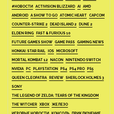
#НОВОСТИ
ACTIVISION BLIZZARD
AI
AMD
ANDROID
A SHOW TO GO
ATOMIC HEART
CAPCOM
COUNTER-STRIKE 2
DEAD ISLAND 2
DUNE 2
ELDEN RING
FAST & FURIOUS 10
FUTURE GAMES SHOW
GAME PASS
GAMING NEWS
HONKAI: STAR RAIL
IOS
MICROSOFT
MORTAL KOMBAT 12
NACON
NINTENDO SWITCH
NVIDIA
PC
PLAYSTATION
PS4
PS4 PRO
PS5
QUEEN CLEOPATRA
REVIEW
SHERLOCK HOLMES 3
SONY
THE LEGEND OF ZELDA: TEARS OF THE KINGDOM
THE WITCHER
XBOX
ЖЕЛЕЗО
ИГРОВЫЕ НОВОСТИ
КОНСОЛЬ
ПРИКЛЮЧЕНИЕ