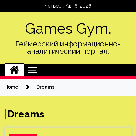
Skip
Четверг, Авг 6, 2026
to
content
Games Gym.
Геймерский информационно-
аналитический портал.
Home
Dreams
Dreams