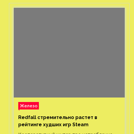
Железо
Redfall стремительно растет в
рейтинге худших игр Steam