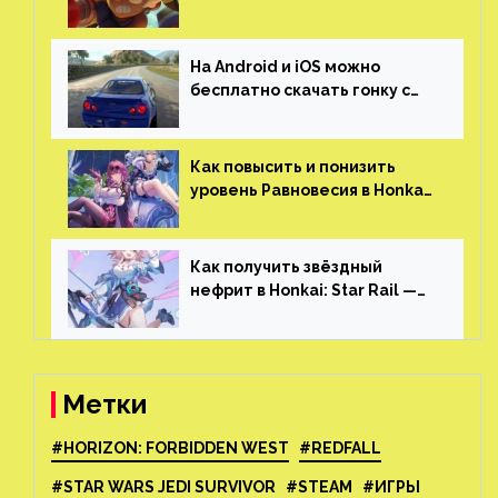
и iOS
На Android и iOS можно
бесплатно скачать гонку с
огромным открытым миром,
который больше, чем в
Skyrim и GTA: San Andreas
Как повысить и понизить
уровень Равновесия в Honkai:
Star Rail
Как получить звёздный
нефрит в Honkai: Star Rail —
все способы фарма
Метки
#HORIZON: FORBIDDEN WEST
#REDFALL
#STAR WARS JEDI SURVIVOR
#STEAM
#ИГРЫ