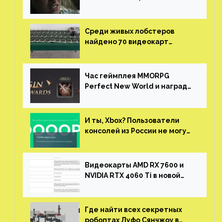
нужны сценаристы
Среди живых лобстеров
найдено 70 видеокарт
NVIDIA. Новые чудеса с
китайской таможни
Час геймплея MMORPG
Perfect New World и награды
за участие в ЗБТ
И ты, Xbox? Пользователи
консолей из России не могут
войти в свои учетные записи
Видеокарты AMD RX 7600 и
NVIDIA RTX 4060 Ti в новой
утечке
Где найти всех секретных
робоптах Луфо Сянчжоу в