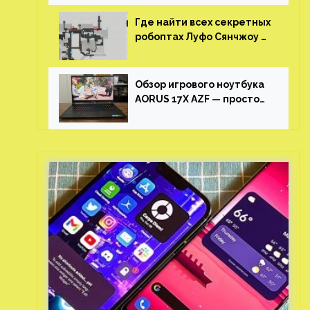
Где найти всех секретных
робоптах Луфо Сянчжоу в
Honkai: Star Rail
Обзор игрового ноутбука
AORUS 17X AZF — просто
пушка