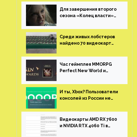
Для завершения второго
сезона «Колец власти»
не нужны сценаристы
Среди живых лобстеров
найдено 70 видеокарт
NVIDIA. Новые чудеса с
китайской таможни
Час геймплея MMORPG
Perfect New World и
награды за участие в ЗБТ
И ты, Xbox? Пользователи
консолей из России не
могут войти в свои
учетные записи
Видеокарты AMD RX 7600
и NVIDIA RTX 4060 Ti в
новой утечке