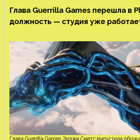
Глава Guerrilla Games перешла в P
должность — студия уже работает
Глава Guerrilla Games Энджи Сметс выпустила обращ