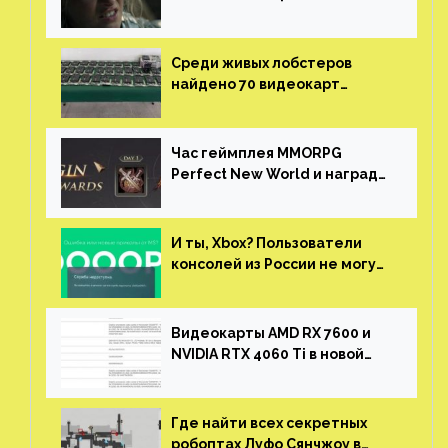
нужны сценаристы
Среди живых лобстеров
найдено 70 видеокарт
NVIDIA. Новые чудеса с
китайской таможни
Час геймплея MMORPG
Perfect New World и награды
за участие в ЗБТ
И ты, Xbox? Пользователи
консолей из России не могут
войти в свои учетные записи
Видеокарты AMD RX 7600 и
NVIDIA RTX 4060 Ti в новой
утечке
Где найти всех секретных
робоптах Луфо Сянчжоу в