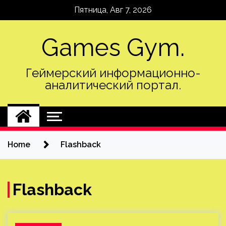
Skip
Пятница, Авг 7, 2026
to
content
Games Gym.
Геймерский информационно-
аналитический портал.
Home
Flashback
Flashback