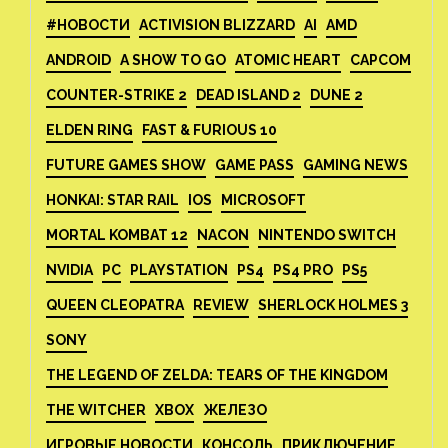
#НОВОСТИ
ACTIVISION BLIZZARD
AI
AMD
ANDROID
A SHOW TO GO
ATOMIC HEART
CAPCOM
COUNTER-STRIKE 2
DEAD ISLAND 2
DUNE 2
ELDEN RING
FAST & FURIOUS 10
FUTURE GAMES SHOW
GAME PASS
GAMING NEWS
HONKAI: STAR RAIL
IOS
MICROSOFT
MORTAL KOMBAT 12
NACON
NINTENDO SWITCH
NVIDIA
PC
PLAYSTATION
PS4
PS4 PRO
PS5
QUEEN CLEOPATRA
REVIEW
SHERLOCK HOLMES 3
SONY
THE LEGEND OF ZELDA: TEARS OF THE KINGDOM
THE WITCHER
XBOX
ЖЕЛЕЗО
ИГРОВЫЕ НОВОСТИ
КОНСОЛЬ
ПРИКЛЮЧЕНИЕ