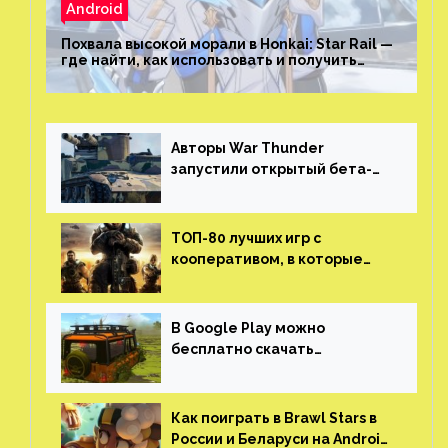
Android
Похвала высокой морали в Honkai: Star Rail —
где найти, как использовать и получить
скрытые достижения
Авторы War Thunder
запустили открытый бета-
тест мобильной версии —
трейлер и скриншоты
ТОП-80 лучших игр с
кооперативом, в которые
можно играть с другом
(никаких MMO)
В Google Play можно
бесплатно скачать
российскую песочницу с
открытым миром, прокачкой,
гонками и тюнингом машины
Как поиграть в Brawl Stars в
России и Беларуси на Android