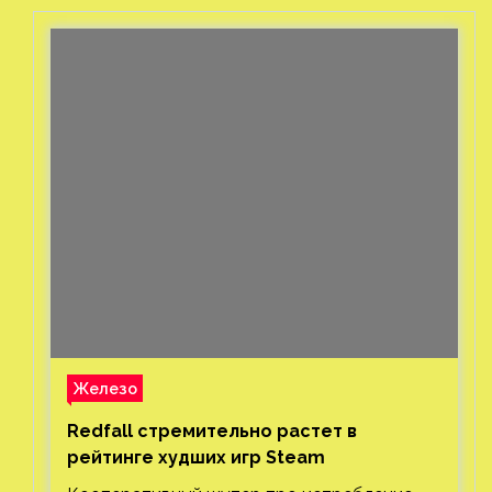
Железо
Redfall стремительно растет в
рейтинге худших игр Steam