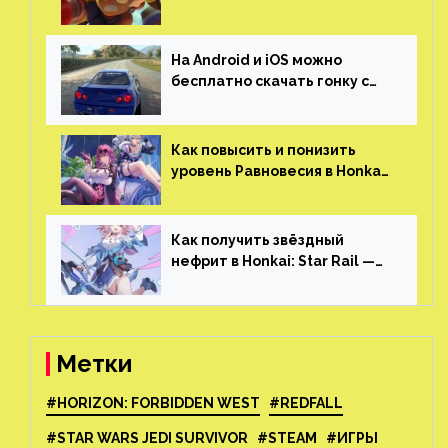
и iOS
На Android и iOS можно
бесплатно скачать гонку с
огромным открытым миром,
который больше, чем в
Skyrim и GTA: San Andreas
Как повысить и понизить
уровень Равновесия в Honkai:
Star Rail
Как получить звёздный
нефрит в Honkai: Star Rail —
все способы фарма
Метки
#HORIZON: FORBIDDEN WEST
#REDFALL
#STAR WARS JEDI SURVIVOR
#STEAM
#ИГРЫ