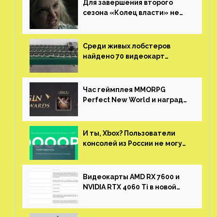
Для завершения второго
сезона «Колец власти» не
нужны сценаристы
Среди живых лобстеров
найдено 70 видеокарт
NVIDIA. Новые чудеса с
китайской таможни
Час геймплея MMORPG
Perfect New World и награды
за участие в ЗБТ
И ты, Xbox? Пользователи
консолей из России не могут
войти в свои учетные записи
Видеокарты AMD RX 7600 и
NVIDIA RTX 4060 Ti в новой
утечке