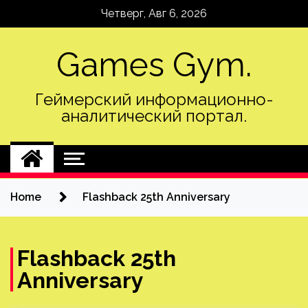
Skip
Четверг, Авг 6, 2026
to
content
Games Gym.
Геймерский информационно-
аналитический портал.
Home
Flashback 25th Anniversary
Flashback 25th
Anniversary