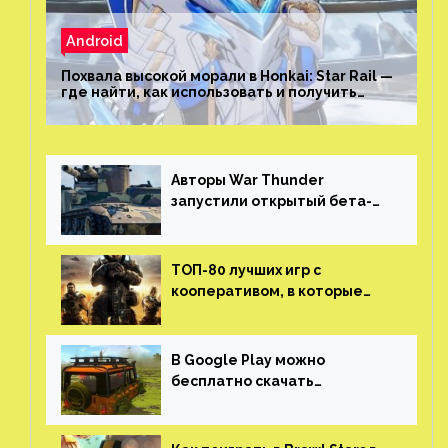
Android
Похвала высокой морали в Honkai: Star Rail —
где найти, как использовать и получить
скрытые достижения
Авторы War Thunder
запустили открытый бета-
тест мобильной версии —
трейлер и скриншоты
ТОП-80 лучших игр с
кооперативом, в которые
можно играть с другом
(никаких MMO)
В Google Play можно
бесплатно скачать
российскую песочницу с
открытым миром, прокачкой,
гонками и тюнингом машины