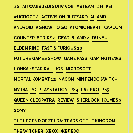
#STAR WARS JEDI SURVIVOR
#STEAM
#ИГРЫ
#НОВОСТИ
ACTIVISION BLIZZARD
AI
AMD
ANDROID
A SHOW TO GO
ATOMIC HEART
CAPCOM
COUNTER-STRIKE 2
DEAD ISLAND 2
DUNE 2
ELDEN RING
FAST & FURIOUS 10
FUTURE GAMES SHOW
GAME PASS
GAMING NEWS
HONKAI: STAR RAIL
IOS
MICROSOFT
MORTAL KOMBAT 12
NACON
NINTENDO SWITCH
NVIDIA
PC
PLAYSTATION
PS4
PS4 PRO
PS5
QUEEN CLEOPATRA
REVIEW
SHERLOCK HOLMES 3
SONY
THE LEGEND OF ZELDA: TEARS OF THE KINGDOM
THE WITCHER
XBOX
ЖЕЛЕЗО