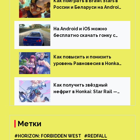
Как поиграть в Brawl Stars в
России и Беларуси на Android
и iOS
На Android и iOS можно
бесплатно скачать гонку с
огромным открытым миром,
который больше, чем в
Skyrim и GTA: San Andreas
Как повысить и понизить
уровень Равновесия в Honkai:
Star Rail
Как получить звёздный
нефрит в Honkai: Star Rail —
все способы фарма
Метки
#HORIZON: FORBIDDEN WEST
#REDFALL