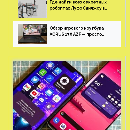
Где найти всех секретных
робоптах Луфо Сянчжоу в
Honkai: Star Rail
Обзор игрового ноутбука
AORUS 17X AZF — просто
пушка