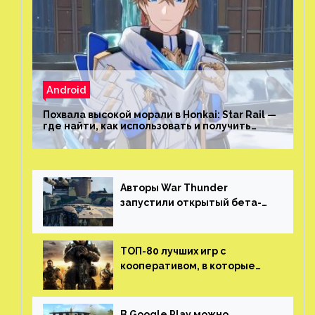
Android
Похвала высокой морали в Honkai: Star Rail —
где найти, как использовать и получить
скрытые достижения
Авторы War Thunder
запустили открытый бета-
тест мобильной версии —
трейлер и скриншоты
ТОП-80 лучших игр с
кооперативом, в которые
можно играть с другом
(никаких MMO)
В Google Play можно