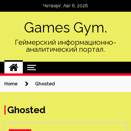
Skip
Четверг, Авг 6, 2026
to
content
Games Gym.
Геймерский информационно-
аналитический портал.
Home
Ghosted
Ghosted