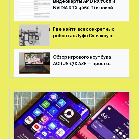
Видеокарты AMD RX 7600 и
NVIDIA RTX 4060 Ti в новой
утечке
Где найти всех секретных
робоптах Луфо Сянчжоу в
Honkai: Star Rail
Обзор игрового ноутбука
AORUS 17X AZF — просто
пушка