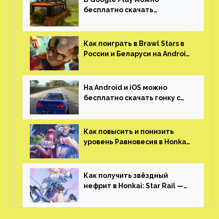
бесплатно скачать
российскую песочницу с
открытым миром, прокачкой,
гонками и тюнингом машины
Как поиграть в Brawl Stars в
России и Беларуси на Android
и iOS
На Android и iOS можно
бесплатно скачать гонку с
огромным открытым миром,
который больше, чем в
Skyrim и GTA: San Andreas
Как повысить и понизить
уровень Равновесия в Honkai:
Star Rail
Как получить звёздный
нефрит в Honkai: Star Rail —
все способы фарма