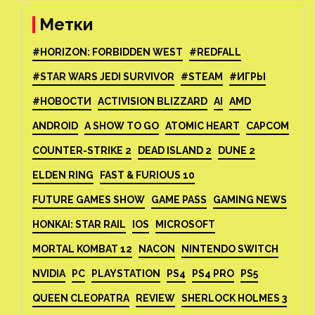
Метки
#HORIZON: FORBIDDEN WEST
#REDFALL
#STAR WARS JEDI SURVIVOR
#STEAM
#ИГРЫ
#НОВОСТИ
ACTIVISION BLIZZARD
AI
AMD
ANDROID
A SHOW TO GO
ATOMIC HEART
CAPCOM
COUNTER-STRIKE 2
DEAD ISLAND 2
DUNE 2
ELDEN RING
FAST & FURIOUS 10
FUTURE GAMES SHOW
GAME PASS
GAMING NEWS
HONKAI: STAR RAIL
IOS
MICROSOFT
MORTAL KOMBAT 12
NACON
NINTENDO SWITCH
NVIDIA
PC
PLAYSTATION
PS4
PS4 PRO
PS5
QUEEN CLEOPATRA
REVIEW
SHERLOCK HOLMES 3