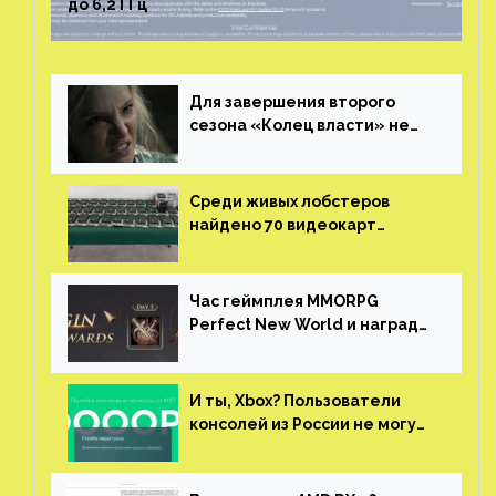
до 6,2 ГГц
Для завершения второго
сезона «Колец власти» не
нужны сценаристы
Среди живых лобстеров
найдено 70 видеокарт
NVIDIA. Новые чудеса с
китайской таможни
Час геймплея MMORPG
Perfect New World и награды
за участие в ЗБТ
И ты, Xbox? Пользователи
консолей из России не могут
войти в свои учетные записи