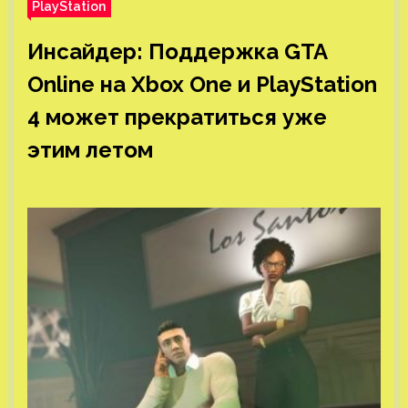
PlayStation
Инсайдер: Поддержка GTA
Online на Xbox One и PlayStation
4 может прекратиться уже
этим летом