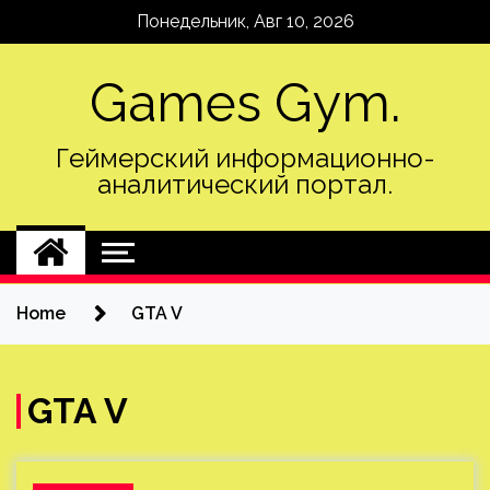
Skip
Понедельник, Авг 10, 2026
to
content
Games Gym.
Геймерский информационно-
аналитический портал.
Home
GTA V
GTA V