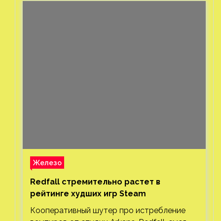
Железо
Redfall стремительно растет в
рейтинге худших игр Steam
Кооперативный шутер про истребление