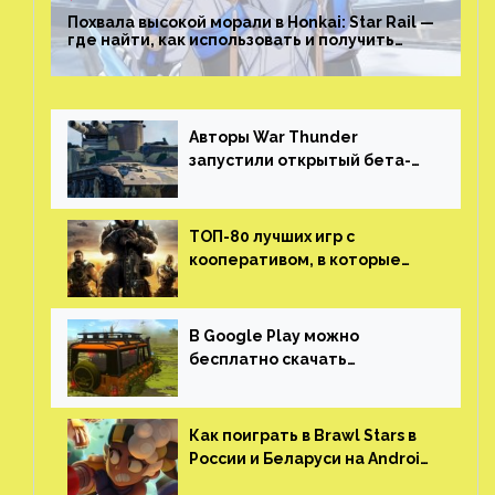
Похвала высокой морали в Honkai: Star Rail —
где найти, как использовать и получить
скрытые достижения
Авторы War Thunder
запустили открытый бета-
тест мобильной версии —
трейлер и скриншоты
ТОП-80 лучших игр с
кооперативом, в которые
можно играть с другом
(никаких MMO)
В Google Play можно
бесплатно скачать
российскую песочницу с
открытым миром, прокачкой,
гонками и тюнингом машины
Как поиграть в Brawl Stars в
России и Беларуси на Android
и iOS