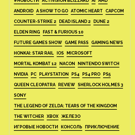
#НОВОСТИ
ACTIVISION BLIZZARD
AI
AMD
ANDROID
A SHOW TO GO
ATOMIC HEART
CAPCOM
COUNTER-STRIKE 2
DEAD ISLAND 2
DUNE 2
ELDEN RING
FAST & FURIOUS 10
FUTURE GAMES SHOW
GAME PASS
GAMING NEWS
HONKAI: STAR RAIL
IOS
MICROSOFT
MORTAL KOMBAT 12
NACON
NINTENDO SWITCH
NVIDIA
PC
PLAYSTATION
PS4
PS4 PRO
PS5
QUEEN CLEOPATRA
REVIEW
SHERLOCK HOLMES 3
SONY
THE LEGEND OF ZELDA: TEARS OF THE KINGDOM
THE WITCHER
XBOX
ЖЕЛЕЗО
ИГРОВЫЕ НОВОСТИ
КОНСОЛЬ
ПРИКЛЮЧЕНИЕ