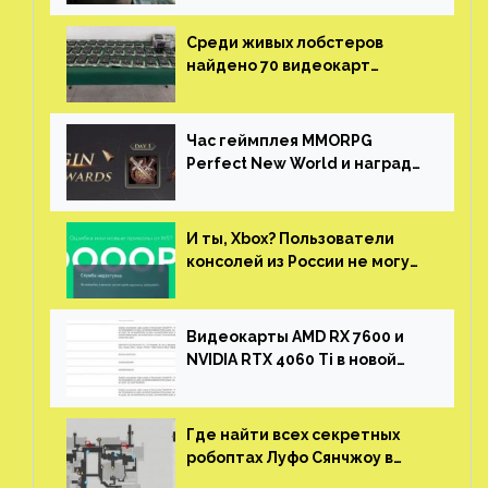
Среди живых лобстеров
найдено 70 видеокарт
NVIDIA. Новые чудеса с
китайской таможни
Час геймплея MMORPG
Perfect New World и награды
за участие в ЗБТ
И ты, Xbox? Пользователи
консолей из России не могут
войти в свои учетные записи
Видеокарты AMD RX 7600 и
NVIDIA RTX 4060 Ti в новой
утечке
Где найти всех секретных
робоптах Луфо Сянчжоу в
Honkai: Star Rail