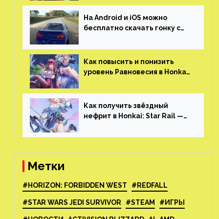
На Android и iOS можно
бесплатно скачать гонку с
огромным открытым миром,
который больше, чем в
Skyrim и GTA: San Andreas
Как повысить и понизить
уровень Равновесия в Honkai:
Star Rail
Как получить звёздный
нефрит в Honkai: Star Rail —
все способы фарма
Метки
#HORIZON: FORBIDDEN WEST
#REDFALL
#STAR WARS JEDI SURVIVOR
#STEAM
#ИГРЫ