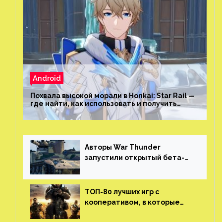
Android
Похвала высокой морали в Honkai: Star Rail —
где найти, как использовать и получить
скрытые достижения
Авторы War Thunder
запустили открытый бета-
тест мобильной версии —
трейлер и скриншоты
ТОП-80 лучших игр с
кооперативом, в которые
можно играть с другом