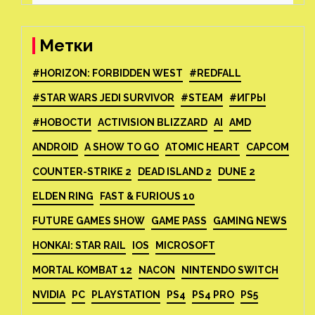
Метки
#HORIZON: FORBIDDEN WEST
#REDFALL
#STAR WARS JEDI SURVIVOR
#STEAM
#ИГРЫ
#НОВОСТИ
ACTIVISION BLIZZARD
AI
AMD
ANDROID
A SHOW TO GO
ATOMIC HEART
CAPCOM
COUNTER-STRIKE 2
DEAD ISLAND 2
DUNE 2
ELDEN RING
FAST & FURIOUS 10
FUTURE GAMES SHOW
GAME PASS
GAMING NEWS
HONKAI: STAR RAIL
IOS
MICROSOFT
MORTAL KOMBAT 12
NACON
NINTENDO SWITCH
NVIDIA
PC
PLAYSTATION
PS4
PS4 PRO
PS5