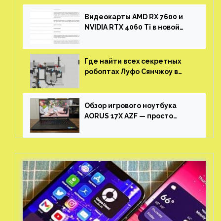
Видеокарты AMD RX 7600 и
NVIDIA RTX 4060 Ti в новой
утечке
Где найти всех секретных
робоптах Луфо Сянчжоу в
Honkai: Star Rail
Обзор игрового ноутбука
AORUS 17X AZF — просто
пушка