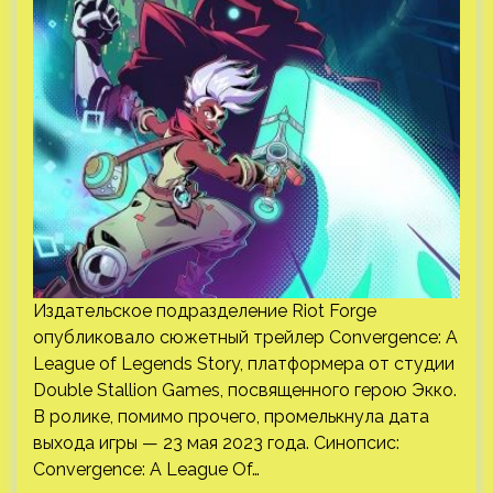
Издательское подразделение Riot Forge
опубликовало сюжетный трейлер Convergence: A
League of Legends Story, платформера от студии
Double Stallion Games, посвященного герою Экко.
В ролике, помимо прочего, промелькнула дата
выхода игры — 23 мая 2023 года. Синопсис:
Convergence: A League Of…