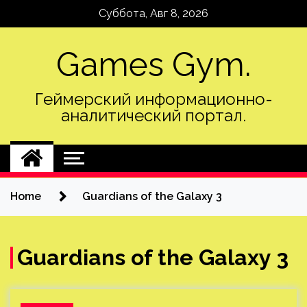
Skip
Суббота, Авг 8, 2026
to
content
Games Gym.
Геймерский информационно-
аналитический портал.
Home
Guardians of the Galaxy 3
Guardians of the Galaxy 3