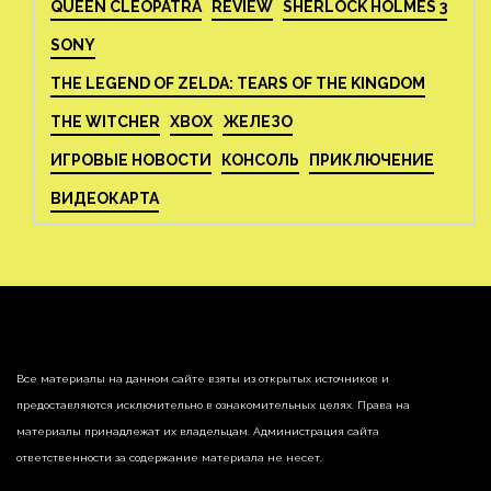
QUEEN CLEOPATRA
REVIEW
SHERLOCK HOLMES 3
SONY
THE LEGEND OF ZELDA: TEARS OF THE KINGDOM
THE WITCHER
XBOX
ЖЕЛЕЗО
ИГРОВЫЕ НОВОСТИ
КОНСОЛЬ
ПРИКЛЮЧЕНИЕ
ВИДЕОКАРТА
Все материалы на данном сайте взяты из открытых источников и
предоставляются исключительно в ознакомительных целях. Права на
материалы принадлежат их владельцам. Администрация сайта
ответственности за содержание материала не несет.