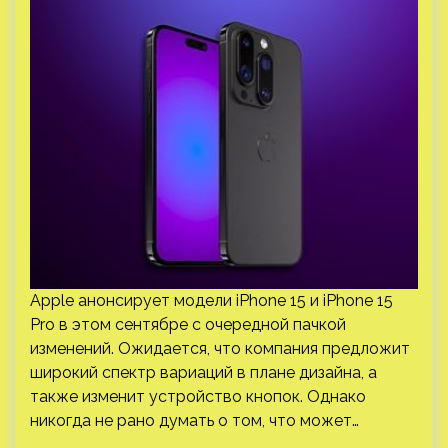
Apple анонсирует модели iPhone 15 и iPhone 15
Pro в этом сентябре с очередной пачкой
изменений. Ожидается, что компания предложит
широкий спектр вариаций в плане дизайна, а
также изменит устройство кнопок. Однако
никогда не рано думать о том, что может…