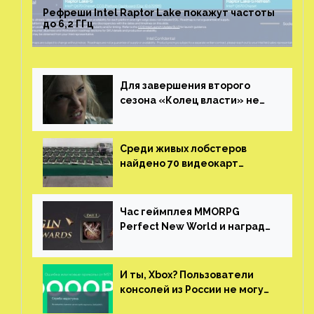
Рефреши Intel Raptor Lake покажут частоты
до 6,2 ГГц
Для завершения второго
сезона «Колец власти» не
нужны сценаристы
Среди живых лобстеров
найдено 70 видеокарт
NVIDIA. Новые чудеса с
китайской таможни
Час геймплея MMORPG
Perfect New World и награды
за участие в ЗБТ
И ты, Xbox? Пользователи
консолей из России не могут
войти в свои учетные записи