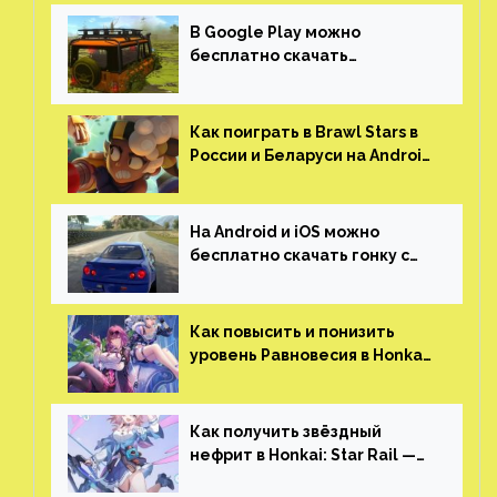
(никаких MMO)
В Google Play можно
бесплатно скачать
российскую песочницу с
открытым миром, прокачкой,
гонками и тюнингом машины
Как поиграть в Brawl Stars в
России и Беларуси на Android
и iOS
На Android и iOS можно
бесплатно скачать гонку с
огромным открытым миром,
который больше, чем в
Skyrim и GTA: San Andreas
Как повысить и понизить
уровень Равновесия в Honkai:
Star Rail
Как получить звёздный
нефрит в Honkai: Star Rail —
все способы фарма