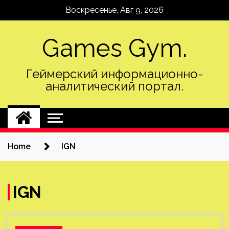
Skip
Воскресенье, Авг 9, 2026
to
content
Games Gym.
Геймерский информационно-
аналитический портал.
Home
IGN
IGN