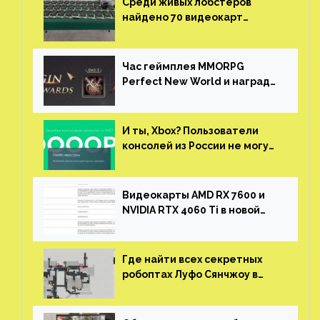
Среди живых лобстеров
найдено 70 видеокарт
NVIDIA. Новые чудеса с
китайской таможни
Час геймплея MMORPG
Perfect New World и награды
за участие в ЗБТ
И ты, Xbox? Пользователи
консолей из России не могут
войти в свои учетные записи
Видеокарты AMD RX 7600 и
NVIDIA RTX 4060 Ti в новой
утечке
Где найти всех секретных
робоптах Луфо Сянчжоу в
Honkai: Star Rail