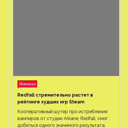
Железо
Redfall стремительно растет в
рейтинге худших игр Steam
Кооперативный шутер про истребление
вампиров от студии Arkane, Redfall, смог
добиться одного значимого результата.