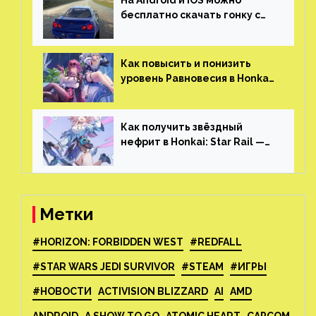
На Android и iOS можно
бесплатно скачать гонку с
огромным открытым миром,
который больше, чем в
Skyrim и GTA: San Andreas
Как повысить и понизить
уровень Равновесия в Honkai:
Star Rail
Как получить звёздный
нефрит в Honkai: Star Rail —
все способы фарма
Метки
#HORIZON: FORBIDDEN WEST
#REDFALL
#STAR WARS JEDI SURVIVOR
#STEAM
#ИГРЫ
#НОВОСТИ
ACTIVISION BLIZZARD
AI
AMD