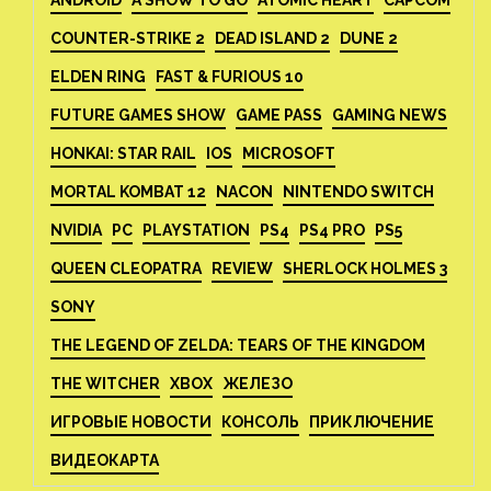
ANDROID
A SHOW TO GO
ATOMIC HEART
CAPCOM
COUNTER-STRIKE 2
DEAD ISLAND 2
DUNE 2
ELDEN RING
FAST & FURIOUS 10
FUTURE GAMES SHOW
GAME PASS
GAMING NEWS
HONKAI: STAR RAIL
IOS
MICROSOFT
MORTAL KOMBAT 12
NACON
NINTENDO SWITCH
NVIDIA
PC
PLAYSTATION
PS4
PS4 PRO
PS5
QUEEN CLEOPATRA
REVIEW
SHERLOCK HOLMES 3
SONY
THE LEGEND OF ZELDA: TEARS OF THE KINGDOM
THE WITCHER
XBOX
ЖЕЛЕЗО
ИГРОВЫЕ НОВОСТИ
КОНСОЛЬ
ПРИКЛЮЧЕНИЕ
ВИДЕОКАРТА