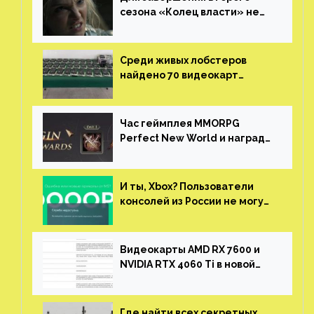
сезона «Колец власти» не
нужны сценаристы
Среди живых лобстеров
найдено 70 видеокарт
NVIDIA. Новые чудеса с
китайской таможни
Час геймплея MMORPG
Perfect New World и награды
за участие в ЗБТ
И ты, Xbox? Пользователи
консолей из России не могут
войти в свои учетные записи
Видеокарты AMD RX 7600 и
NVIDIA RTX 4060 Ti в новой
утечке
Где найти всех секретных