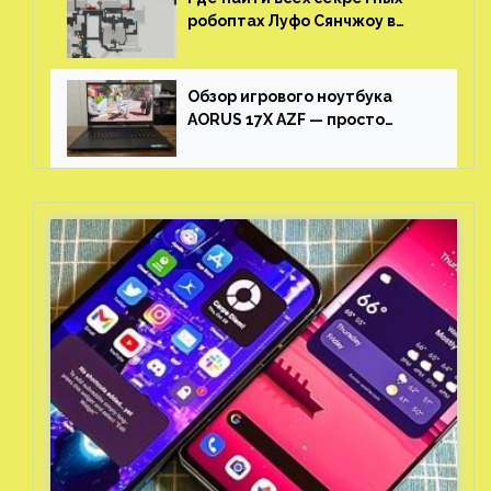
робоптах Луфо Сянчжоу в
Honkai: Star Rail
Обзор игрового ноутбука
AORUS 17X AZF — просто
пушка