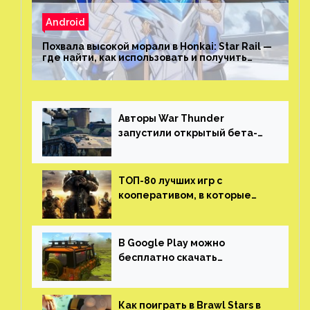
Android
Похвала высокой морали в Honkai: Star Rail —
где найти, как использовать и получить
скрытые достижения
Авторы War Thunder
запустили открытый бета-
тест мобильной версии —
трейлер и скриншоты
ТОП-80 лучших игр с
кооперативом, в которые
можно играть с другом
(никаких MMO)
В Google Play можно
бесплатно скачать
российскую песочницу с
открытым миром, прокачкой,
гонками и тюнингом машины
Как поиграть в Brawl Stars в