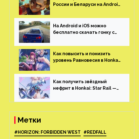
России и Беларуси на Android
и iOS
На Android и iOS можно
бесплатно скачать гонку с
огромным открытым миром,
который больше, чем в
Skyrim и GTA: San Andreas
Как повысить и понизить
уровень Равновесия в Honkai:
Star Rail
Как получить звёздный
нефрит в Honkai: Star Rail —
все способы фарма
Метки
#HORIZON: FORBIDDEN WEST
#REDFALL