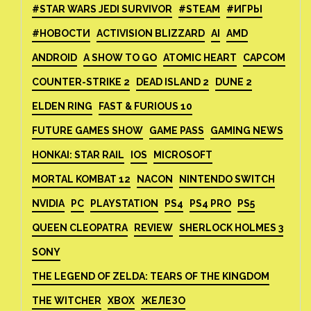
#STAR WARS JEDI SURVIVOR
#STEAM
#ИГРЫ
#НОВОСТИ
ACTIVISION BLIZZARD
AI
AMD
ANDROID
A SHOW TO GO
ATOMIC HEART
CAPCOM
COUNTER-STRIKE 2
DEAD ISLAND 2
DUNE 2
ELDEN RING
FAST & FURIOUS 10
FUTURE GAMES SHOW
GAME PASS
GAMING NEWS
HONKAI: STAR RAIL
IOS
MICROSOFT
MORTAL KOMBAT 12
NACON
NINTENDO SWITCH
NVIDIA
PC
PLAYSTATION
PS4
PS4 PRO
PS5
QUEEN CLEOPATRA
REVIEW
SHERLOCK HOLMES 3
SONY
THE LEGEND OF ZELDA: TEARS OF THE KINGDOM
THE WITCHER
XBOX
ЖЕЛЕЗО