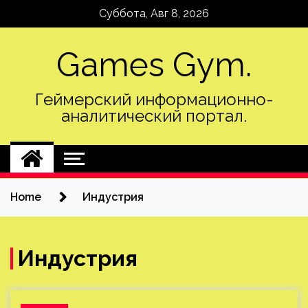
Skip
Суббота, Авг 8, 2026
to
content
Games Gym.
Геймерский информационно-
аналитический портал.
Home
Индустрия
Индустрия