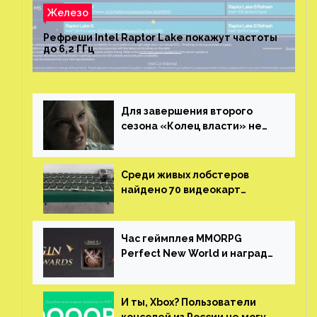
Железо
Рефреши Intel Raptor Lake покажут частоты
до 6,2 ГГц
Для завершения второго
сезона «Колец власти» не
нужны сценаристы
Среди живых лобстеров
найдено 70 видеокарт
NVIDIA. Новые чудеса с
китайской таможни
Час геймплея MMORPG
Perfect New World и награды
за участие в ЗБТ
И ты, Xbox? Пользователи