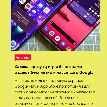
Android
Халява: сразу 14 игр и 6 программ
отдают бесплатно и навсегда в Google
Play и App Store. Есть проект с 1 млн
На этих выходных цифровые сервисы
загрузок
Google Play и App Store приготовили для
своих пользователей огромное количество
халявных предложений. В течение
ограниченного времени можно бесплатно