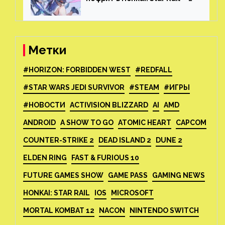
все способы фарма
Метки
#HORIZON: FORBIDDEN WEST
#REDFALL
#STAR WARS JEDI SURVIVOR
#STEAM
#ИГРЫ
#НОВОСТИ
ACTIVISION BLIZZARD
AI
AMD
ANDROID
A SHOW TO GO
ATOMIC HEART
CAPCOM
COUNTER-STRIKE 2
DEAD ISLAND 2
DUNE 2
ELDEN RING
FAST & FURIOUS 10
FUTURE GAMES SHOW
GAME PASS
GAMING NEWS
HONKAI: STAR RAIL
IOS
MICROSOFT
MORTAL KOMBAT 12
NACON
NINTENDO SWITCH