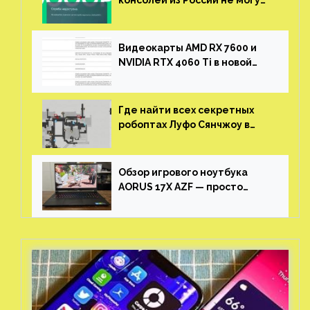
консолей из России не могут
войти в свои учетные записи
Видеокарты AMD RX 7600 и
NVIDIA RTX 4060 Ti в новой
утечке
Где найти всех секретных
робоптах Луфо Сянчжоу в
Honkai: Star Rail
Обзор игрового ноутбука
AORUS 17X AZF — просто
пушка