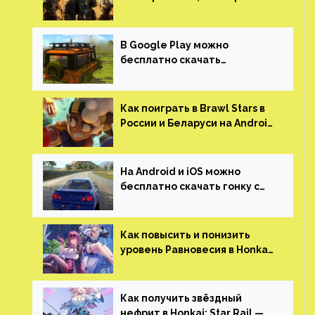
можно играть с другом
(никаких MMO)
В Google Play можно
бесплатно скачать
российскую песочницу с
открытым миром, прокачкой,
гонками и тюнингом машины
Как поиграть в Brawl Stars в
России и Беларуси на Android
и iOS
На Android и iOS можно
бесплатно скачать гонку с
огромным открытым миром,
который больше, чем в
Skyrim и GTA: San Andreas
Как повысить и понизить
уровень Равновесия в Honkai:
Star Rail
Как получить звёздный
нефрит в Honkai: Star Rail —