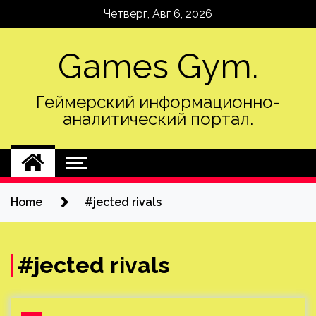
Skip
Четверг, Авг 6, 2026
to
content
Games Gym.
Геймерский информационно-
аналитический портал.
Home
#jected rivals
#jected rivals