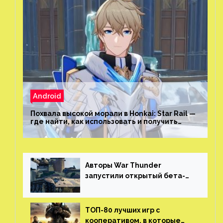
Android
Похвала высокой морали в Honkai: Star Rail —
где найти, как использовать и получить
скрытые достижения
Авторы War Thunder
запустили открытый бета-
тест мобильной версии —
трейлер и скриншоты
ТОП-80 лучших игр с
кооперативом, в которые