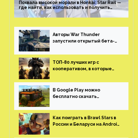
Похвала высокой морали в Honkai: Star Rail —
где найти, как использовать и получить
скрытые достижения
Авторы War Thunder
запустили открытый бета-
тест мобильной версии —
трейлер и скриншоты
ТОП-80 лучших игр с
кооперативом, в которые
можно играть с другом
(никаких MMO)
В Google Play можно
бесплатно скачать
российскую песочницу с
открытым миром, прокачкой,
гонками и тюнингом машины
Как поиграть в Brawl Stars в
России и Беларуси на Android
и iOS