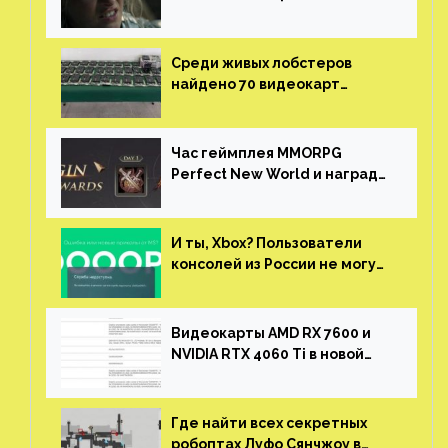
нужны сценаристы
Среди живых лобстеров
найдено 70 видеокарт
NVIDIA. Новые чудеса с
китайской таможни
Час геймплея MMORPG
Perfect New World и награды
за участие в ЗБТ
И ты, Xbox? Пользователи
консолей из России не могут
войти в свои учетные записи
Видеокарты AMD RX 7600 и
NVIDIA RTX 4060 Ti в новой
утечке
Где найти всех секретных
робоптах Луфо Сянчжоу в