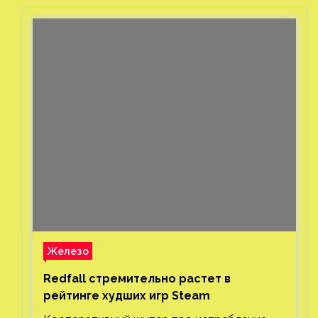
Железо
Redfall стремительно растет в
рейтинге худших игр Steam