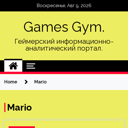
Skip
Воскресенье, Авг 9, 2026
to
content
Games Gym.
Геймерский информационно-
аналитический портал.
Home
Mario
Mario