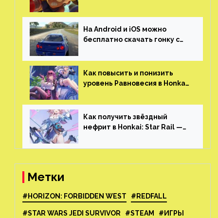
и iOS
На Android и iOS можно
бесплатно скачать гонку с
огромным открытым миром,
который больше, чем в
Skyrim и GTA: San Andreas
Как повысить и понизить
уровень Равновесия в Honkai:
Star Rail
Как получить звёздный
нефрит в Honkai: Star Rail —
все способы фарма
Метки
#HORIZON: FORBIDDEN WEST
#REDFALL
#STAR WARS JEDI SURVIVOR
#STEAM
#ИГРЫ