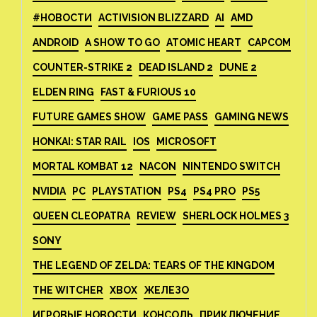
#НОВОСТИ
ACTIVISION BLIZZARD
AI
AMD
ANDROID
A SHOW TO GO
ATOMIC HEART
CAPCOM
COUNTER-STRIKE 2
DEAD ISLAND 2
DUNE 2
ELDEN RING
FAST & FURIOUS 10
FUTURE GAMES SHOW
GAME PASS
GAMING NEWS
HONKAI: STAR RAIL
IOS
MICROSOFT
MORTAL KOMBAT 12
NACON
NINTENDO SWITCH
NVIDIA
PC
PLAYSTATION
PS4
PS4 PRO
PS5
QUEEN CLEOPATRA
REVIEW
SHERLOCK HOLMES 3
SONY
THE LEGEND OF ZELDA: TEARS OF THE KINGDOM
THE WITCHER
XBOX
ЖЕЛЕЗО
ИГРОВЫЕ НОВОСТИ
КОНСОЛЬ
ПРИКЛЮЧЕНИЕ