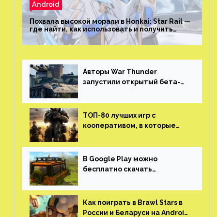
Android
Похвала высокой морали в Honkai: Star Rail —
где найти, как использовать и получить
скрытые достижения
Авторы War Thunder
запустили открытый бета-
тест мобильной версии —
трейлер и скриншоты
ТОП-80 лучших игр с
кооперативом, в которые
можно играть с другом
(никаких MMO)
В Google Play можно
бесплатно скачать
российскую песочницу с
открытым миром, прокачкой,
гонками и тюнингом машины
Как поиграть в Brawl Stars в
России и Беларуси на Android