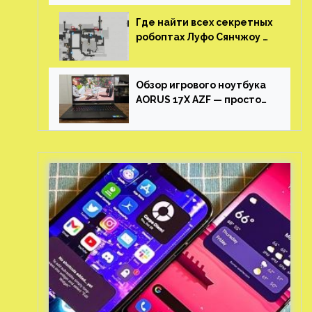
Где найти всех секретных
робоптах Луфо Сянчжоу в
Honkai: Star Rail
Обзор игрового ноутбука
AORUS 17X AZF — просто
пушка