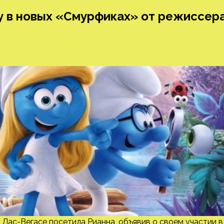
у в новых «Смурфиках» от режиссер
 Лас-Вегасе посетила Рианна, объявив о своем участии в