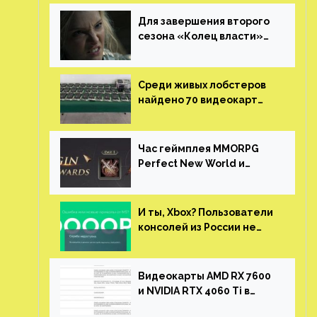
Для завершения второго
сезона «Колец власти»
не нужны сценаристы
Среди живых лобстеров
найдено 70 видеокарт
NVIDIA. Новые чудеса с
китайской таможни
Час геймплея MMORPG
Perfect New World и
награды за участие в ЗБТ
И ты, Xbox? Пользователи
консолей из России не
могут войти в свои
учетные записи
Видеокарты AMD RX 7600
и NVIDIA RTX 4060 Ti в
новой утечке