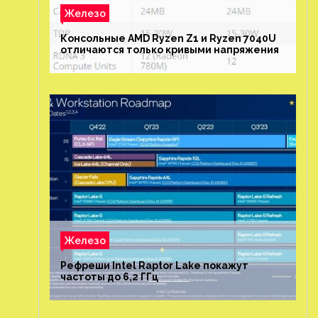
Железо
Консольные AMD Ryzen Z1 и Ryzen 7040U
отличаются только кривыми напряжения
Железо
Рефреши Intel Raptor Lake покажут
частоты до 6,2 ГГц