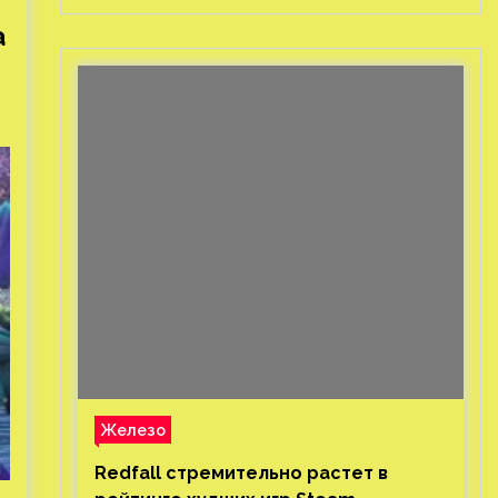
а
Железо
Redfall стремительно растет в