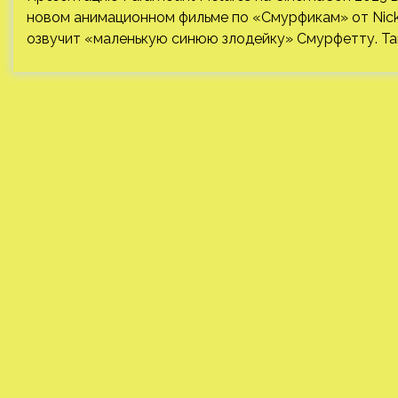
новом анимационном фильме по «Смурфикам» от Nick
озвучит «маленькую синюю злодейку» Смурфетту. Та