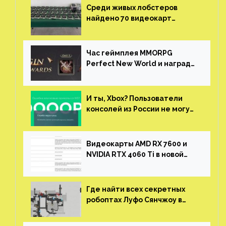
Среди живых лобстеров
найдено 70 видеокарт
NVIDIA. Новые чудеса с
китайской таможни
Час геймплея MMORPG
Perfect New World и награды
за участие в ЗБТ
И ты, Xbox? Пользователи
консолей из России не могут
войти в свои учетные записи
Видеокарты AMD RX 7600 и
NVIDIA RTX 4060 Ti в новой
утечке
Где найти всех секретных
робоптах Луфо Сянчжоу в
Honkai: Star Rail