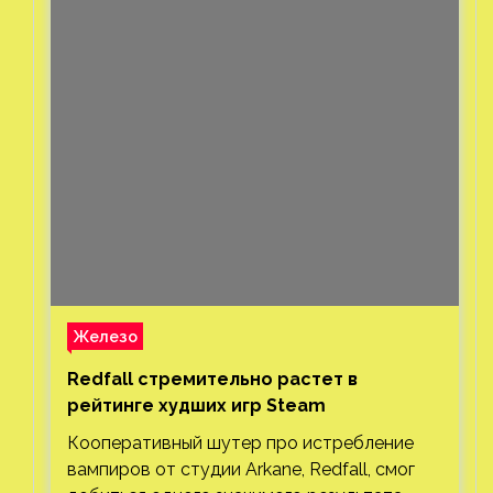
Железо
Redfall стремительно растет в
рейтинге худших игр Steam
Кооперативный шутер про истребление
вампиров от студии Arkane, Redfall, смог