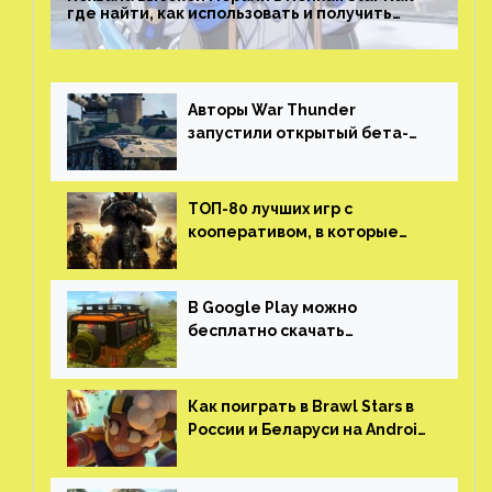
где найти, как использовать и получить
скрытые достижения
Авторы War Thunder
запустили открытый бета-
тест мобильной версии —
трейлер и скриншоты
ТОП-80 лучших игр с
кооперативом, в которые
можно играть с другом
(никаких MMO)
В Google Play можно
бесплатно скачать
российскую песочницу с
открытым миром, прокачкой,
гонками и тюнингом машины
Как поиграть в Brawl Stars в
России и Беларуси на Android
и iOS