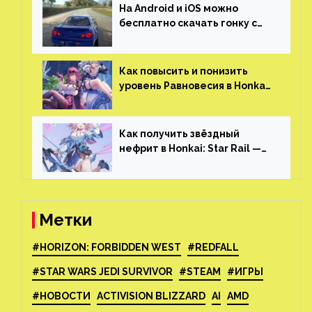
На Android и iOS можно
бесплатно скачать гонку с
огромным открытым миром,
который больше, чем в
Skyrim и GTA: San Andreas
Как повысить и понизить
уровень Равновесия в Honkai:
Star Rail
Как получить звёздный
нефрит в Honkai: Star Rail —
все способы фарма
Метки
#HORIZON: FORBIDDEN WEST
#REDFALL
#STAR WARS JEDI SURVIVOR
#STEAM
#ИГРЫ
#НОВОСТИ
ACTIVISION BLIZZARD
AI
AMD