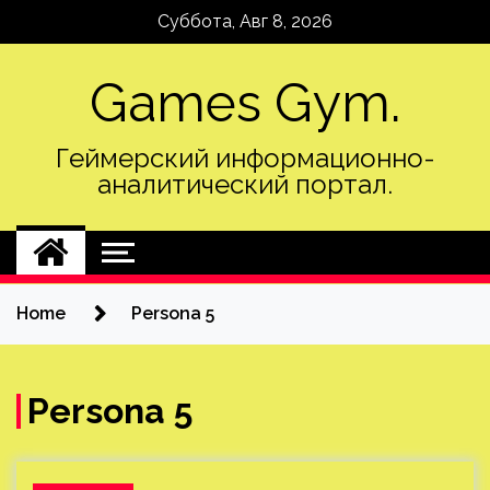
Skip
Суббота, Авг 8, 2026
to
content
Games Gym.
Геймерский информационно-
аналитический портал.
Home
Persona 5
Persona 5