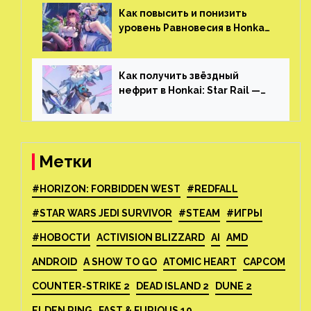
Skyrim и GTA: San Andreas
Как повысить и понизить
уровень Равновесия в Honkai:
Star Rail
Как получить звёздный
нефрит в Honkai: Star Rail —
все способы фарма
Метки
#HORIZON: FORBIDDEN WEST
#REDFALL
#STAR WARS JEDI SURVIVOR
#STEAM
#ИГРЫ
#НОВОСТИ
ACTIVISION BLIZZARD
AI
AMD
ANDROID
A SHOW TO GO
ATOMIC HEART
CAPCOM
COUNTER-STRIKE 2
DEAD ISLAND 2
DUNE 2
ELDEN RING
FAST & FURIOUS 10