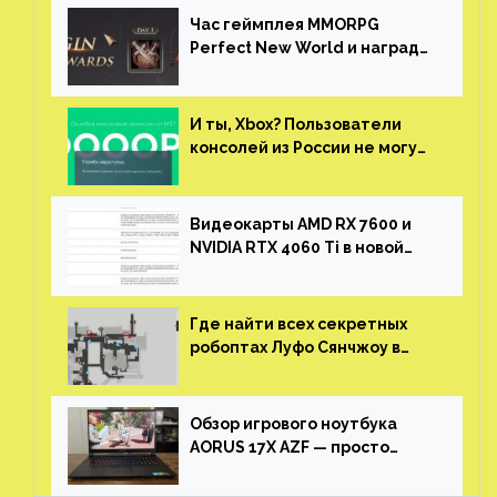
Час геймплея MMORPG
Perfect New World и награды
за участие в ЗБТ
И ты, Xbox? Пользователи
консолей из России не могут
войти в свои учетные записи
Видеокарты AMD RX 7600 и
NVIDIA RTX 4060 Ti в новой
утечке
Где найти всех секретных
робоптах Луфо Сянчжоу в
Honkai: Star Rail
Обзор игрового ноутбука
AORUS 17X AZF — просто
пушка