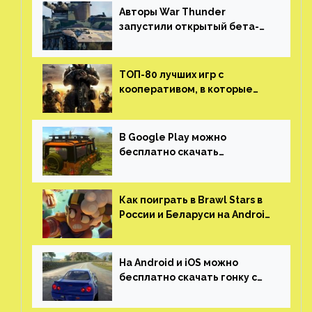
Авторы War Thunder
запустили открытый бета-
тест мобильной версии —
трейлер и скриншоты
ТОП-80 лучших игр с
кооперативом, в которые
можно играть с другом
(никаких MMO)
В Google Play можно
бесплатно скачать
российскую песочницу с
открытым миром, прокачкой,
гонками и тюнингом машины
Как поиграть в Brawl Stars в
России и Беларуси на Android
и iOS
На Android и iOS можно
бесплатно скачать гонку с
огромным открытым миром,
который больше, чем в