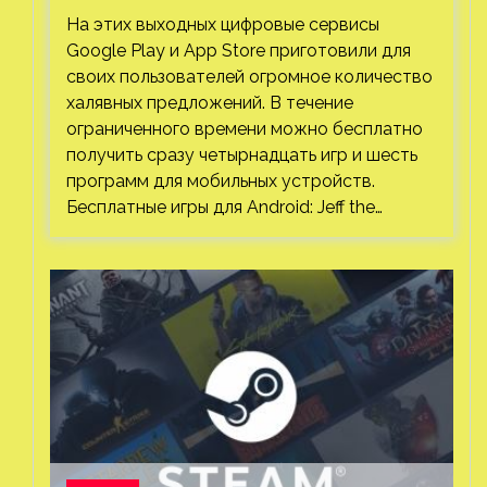
Play и App Store. Есть проект с 1 млн
На этих выходных цифровые сервисы
загрузок
Google Play и App Store приготовили для
своих пользователей огромное количество
халявных предложений. В течение
ограниченного времени можно бесплатно
получить сразу четырнадцать игр и шесть
программ для мобильных устройств.
Бесплатные игры для Android: Jeff the…