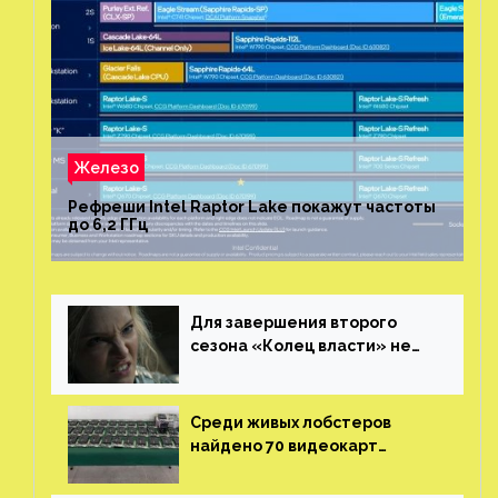
Железо
Рефреши Intel Raptor Lake покажут частоты
до 6,2 ГГц
Для завершения второго
сезона «Колец власти» не
нужны сценаристы
Среди живых лобстеров
найдено 70 видеокарт
NVIDIA. Новые чудеса с
китайской таможни