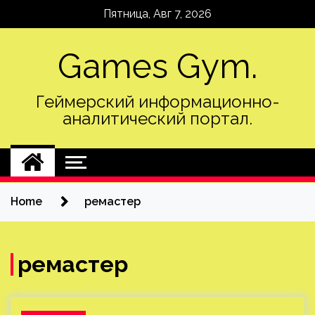
Skip
Пятница, Авг 7, 2026
to
content
Games Gym.
Геймерский информационно-
аналитический портал.
Home
ремастер
ремастер