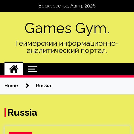
Skip
Воскресенье, Авг 9, 2026
to
content
Games Gym.
Геймерский информационно-
аналитический портал.
Home
Russia
Russia