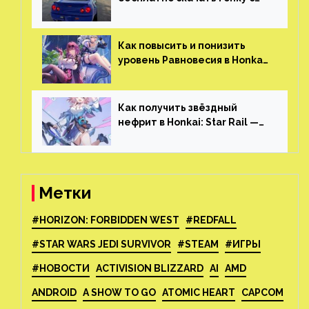
огромным открытым миром,
который больше, чем в
Skyrim и GTA: San Andreas
Как повысить и понизить
уровень Равновесия в Honkai:
Star Rail
Как получить звёздный
нефрит в Honkai: Star Rail —
все способы фарма
Метки
#HORIZON: FORBIDDEN WEST
#REDFALL
#STAR WARS JEDI SURVIVOR
#STEAM
#ИГРЫ
#НОВОСТИ
ACTIVISION BLIZZARD
AI
AMD
ANDROID
A SHOW TO GO
ATOMIC HEART
CAPCOM