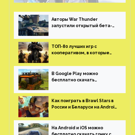
Авторы War Thunder
запустили открытый бета-
тест мобильной версии —
трейлер и скриншоты
ТОП-80 лучших игр с
кооперативом, в которые
можно играть с другом
(никаких MMO)
В Google Play можно
бесплатно скачать
российскую песочницу с
открытым миром, прокачкой,
гонками и тюнингом машины
Как поиграть в Brawl Stars в
России и Беларуси на Android
и iOS
На Android и iOS можно
бесплатно скачать гонку с