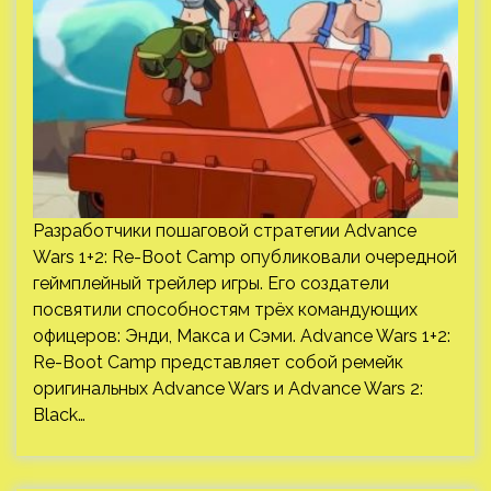
Разработчики пошаговой стратегии Advance
Wars 1+2: Re-Boot Camp опубликовали очередной
геймплейный трейлер игры. Его создатели
посвятили способностям трёх командующих
офицеров: Энди, Макса и Сэми. Advance Wars 1+2:
Re-Boot Camp представляет собой ремейк
оригинальных Advance Wars и Advance Wars 2:
Black…