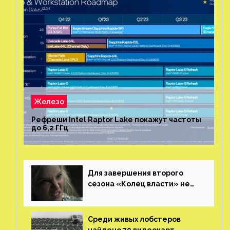
Железо
Рефреши Intel Raptor Lake покажут частоты
до 6,2 ГГц
Для завершения второго
сезона «Колец власти» не
нужны сценаристы
Среди живых лобстеров