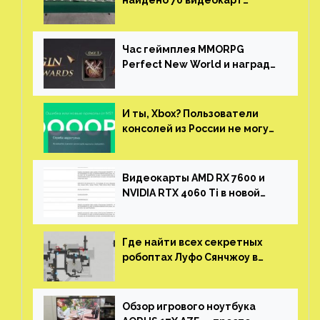
найдено 70 видеокарт
NVIDIA. Новые чудеса с
китайской таможни
Час геймплея MMORPG
Perfect New World и награды
за участие в ЗБТ
И ты, Xbox? Пользователи
консолей из России не могут
войти в свои учетные записи
Видеокарты AMD RX 7600 и
NVIDIA RTX 4060 Ti в новой
утечке
Где найти всех секретных
робоптах Луфо Сянчжоу в
Honkai: Star Rail
Обзор игрового ноутбука