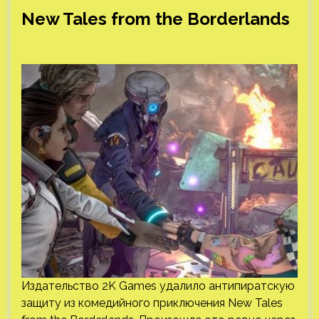
New Tales from the Borderlands
Издательство 2K Games удалило антипиратскую
защиту из комедийного приключения New Tales